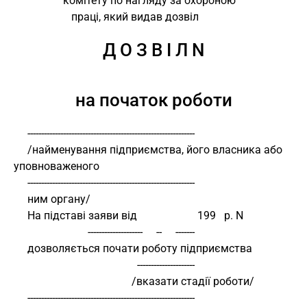
                  комітету по нагляду за охороною
                     праці, який видав дозвіл
Д О З В І Л N
на початок роботи
     -------------------------------------------------------------
     /найменування підприємства, його власника або 
уповноваженого
     -------------------------------------------------------------
     ним органу/
     На підставі заяви від                      199   р. N
                           --------------------     --     -------
     дозволяється почати роботу підприємства
                                             ---------------------
                                           /вказати стадії роботи/
     -------------------------------------------------------------