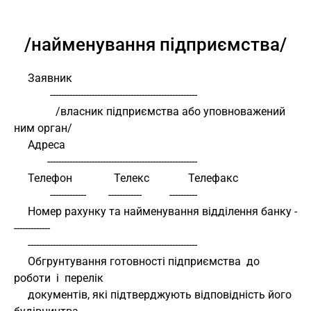
/найменування підприємства/
     Заявник
             -----------------------------------------------------
               /власник підприємства або уповноважений 
ним орган/
     Адреса
            ------------------------------------------------------
     Телефон               Телекс              Телефакс
             -------------        ------------          ----------
     Номер рахунку та найменування відділення банку -
-------------
     -------------------------------------------------------------
     Обгрунтування готовності підприємства  до  
роботи  і  перелік
     документів, які підтверджують відповідність його  