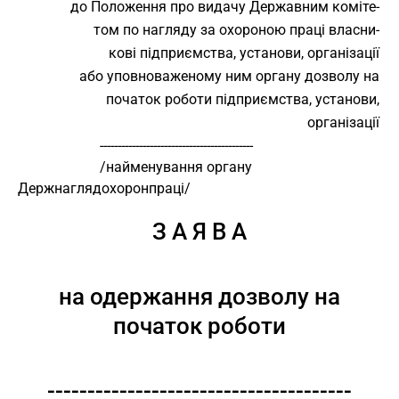
до Положення про видачу Державним коміте-
том по нагляду за охороною праці власни-
кові підприємства, установи, організації
або уповноваженому ним органу дозволу на
початок роботи підприємства, установи,
організації
                       -------------------------------------------
                       /найменування органу 
Держнаглядохоронпраці/
З А Я В А
на одержання дозволу на
початок роботи
--------------------------------------