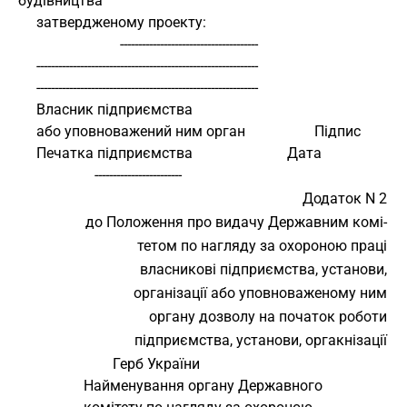
будівництва
     затвердженому проекту:
                            --------------------------------------
     -------------------------------------------------------------
     -------------------------------------------------------------
     Власник підприємства
     або уповноважений ним орган                   Підпис
     Печатка підприємства                          Дата
                     ------------------------
Додаток N 2
до Положення про видачу Державним комі-
тетом по нагляду за охороною праці
власникові підприємства, установи,
організації або уповноваженому ним
органу дозволу на початок роботи
підприємства, установи, оргакнізації
                          Герб України
                  Найменування органу Державного