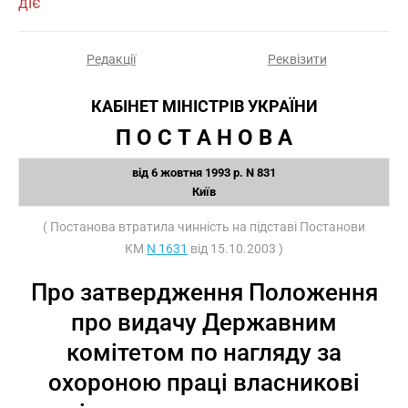
діє
Редакції
Реквізити
КАБІНЕТ МІНІСТРІВ УКРАЇНИ
П О С Т А Н О В А
від 6 жовтня 1993 р. N 831
Київ
( Постанова втратила чинність на підставі Постанови
КМ
N 1631
від 15.10.2003 )
Про затвердження Положення
про видачу Державним
комітетом по нагляду за
охороною праці власникові