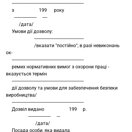
     -------------------------------------------------------------
     з                     199      року
       -------------------     ----
           /дата/
     Умови дії дозволу:
                        ------------------------------------------
                        /вказати "постійно"; в разі невиконань 
ок-
     -------------------------------------------------------------
     ремих нормативних вимог з охорони праці - 
вказується термін
     -------------------------------------------------------------
     дії дозволу та умови для забезпечення безпеки 
виробництва/
     -------------------------------------------------------------
     Дозвіл видано                     199     р.
                   -------------------     ---
                         /дата/
     Посада особи, яка видала