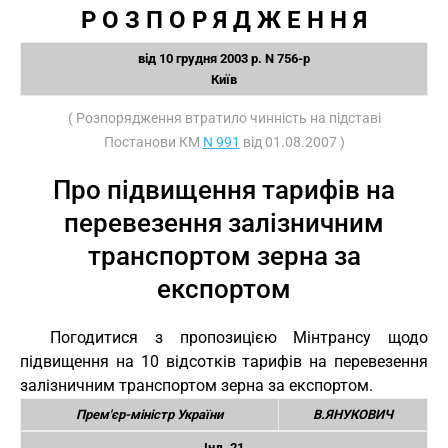
Р О З П О Р Я Д Ж Е Н Н Я
від 10 грудня 2003 р. N 756-р
Київ
( Розпорядження втратило чинність на підставі
Постанови КМ
N 991
від 01.08.2007 )
Про підвищення тарифів на
перевезення залізничним
транспортом зерна за
експортом
Погодитися з пропозицією Мінтрансу щодо
підвищення на 10 відсотків тарифів на перевезення
залізничним транспортом зерна за експортом.
Прем'єр-міністр України
В.ЯНУКОВИЧ
Інд. 21