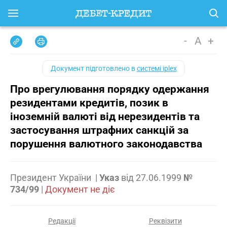
-
A
+
Документ підготовлено в
системі iplex
Про врегулювання порядку одержання
резидентами кредитів, позик в
іноземній валюті від нерезидентів та
застосування штрафних санкцій за
порушення валютного законодавства
Президент України
|
Указ
від
27.06.1999
№
734/99
|
Документ не діє
Редакції
Реквізити