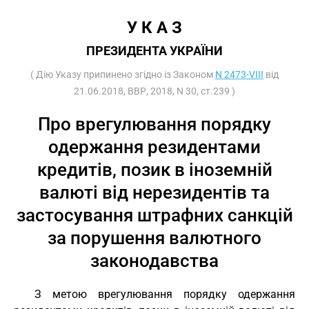
У К А З
ПРЕЗИДЕНТА УКРАЇНИ
( Дію Указу припинено згідно із Законом
N 2473-VIII
від
21.06.2018, ВВР, 2018, N 30, ст.239 )
Про врегулювання порядку
одержання резидентами
кредитів, позик в іноземній
валюті від нерезидентів та
застосування штрафних санкцій
за порушення валютного
законодавства
З метою врегулювання порядку одержання