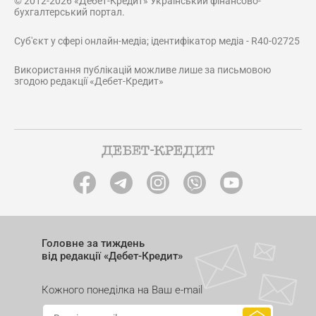
© 2012-2026 «Дебет-Кредит» Український фінансово-
бухгалтерський портал.
Суб'єкт у сфері онлайн-медіа; ідентифікатор медіа - R40-02725
Використання публікацій можливе лише за письмовою
згодою редакції «Дебет-Кредит»
Головне за тиждень
від редакції «Дебет-Кредит»
Кожного понеділка на Ваш e-mail