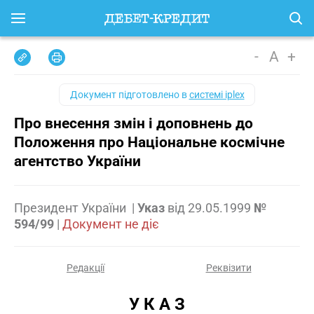
-
A
+
Документ підготовлено в
системі iplex
Про внесення змін і доповнень до
Положення про Національне космічне
агентство України
Президент України
|
Указ
від
29.05.1999
№
594/99
|
Документ не діє
Редакції
Реквізити
У К А З