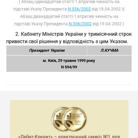
( Абзац одинадцятий статті 1 втратив чинність на
підставі Указу Президента
N 356/2002
від 19.04.2002 )(
Абзац дванадцятий статті 1 втратив чинність на
підставі Указу Президента
N 356/2002
від 19.04.2002 )
2. Кабінету Міністрів України у тримісячний строк
привести свої рішення у відповідність з цим Указом.
Президент України
Л.КУЧМА
м. Київ, 29 травня 1999 року
N 594/99
«Дебет-Кредит» – електронний сервіс №1 для