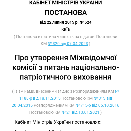
КАБІНЕТ МІНІСТРІВ УКРАЇНИ
ПОСТАНОВА
від 22 липня 2015 р. № 524
Київ
( Постанова втратила чинність на підставі Постанови
КМ
№ 320 від 07.04.2023
)
Про утворення Міжвідомчої
комісії з питань національно-
патріотичного виховання
( Із змінами, внесеними згідно з Розпорядженням КМ
№
1188-р від 18.11.2015
Постановою КМ
№ 313 від
20.04.2016
Розпорядженням КМ
№ 715-р від 05.10.2016
Постановою КМ
№ 21 від 13.01.2021
)
Кабінет Міністрів України постановляє: