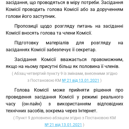
засідання, що проводяться в міру потреби. Засідання
Комісії проводить голова Комісії або за дорученням
голови його заступник.
Пропозиції щодо розгляду питань на засіданні
Комісії вносять голова та члени Комісії.
Підготовку матеріалів для розгляду на
засіданнях Комісії забезпечує її секретар.
Засідання Комісії вважається правоможним,
якщо на ньому присутні більш як половина її членів.
( Абзац четвертий пункту 9 із змінами, внесеними згідно
з Постановою КМ
№ 21 від 13.01.2021
)
Голова Комісії може прийняти рішення про
проведення засідання Комісії у режимі реального
часу (он-лайн) з використанням відповідних
технічних засобів, зокрема через Інтернет.
( Пункт 9 доповнено абзацом згідно з Постановою КМ
№ 21 від 13.01.2021
)