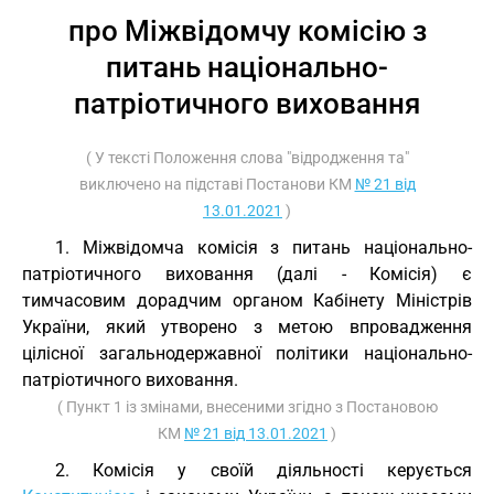
про Міжвідомчу комісію з
питань національно-
патріотичного виховання
( У тексті Положення слова "відродження та"
виключено на підставі Постанови КМ
№ 21 від
13.01.2021
)
1. Міжвідомча комісія з питань національно-
патріотичного виховання (далі - Комісія) є
тимчасовим дорадчим органом Кабінету Міністрів
України, який утворено з метою впровадження
цілісної загальнодержавної політики національно-
патріотичного виховання.
( Пункт 1 із змінами, внесеними згідно з Постановою
КМ
№ 21 від 13.01.2021
)
2. Комісія у своїй діяльності керується