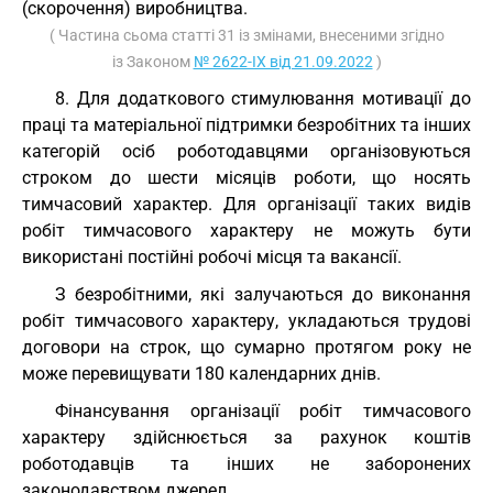
(скорочення) виробництва.
( Частина сьома статті 31 із змінами, внесеними згідно
із Законом
№ 2622-IX від 21.09.2022
)
8. Для додаткового стимулювання мотивації до
праці та матеріальної підтримки безробітних та інших
категорій осіб роботодавцями організовуються
строком до шести місяців роботи, що носять
тимчасовий характер. Для організації таких видів
робіт тимчасового характеру не можуть бути
використані постійні робочі місця та вакансії.
З безробітними, які залучаються до виконання
робіт тимчасового характеру, укладаються трудові
договори на строк, що сумарно протягом року не
може перевищувати 180 календарних днів.
Фінансування організації робіт тимчасового
характеру здійснюється за рахунок коштів
роботодавців та інших не заборонених
законодавством джерел.