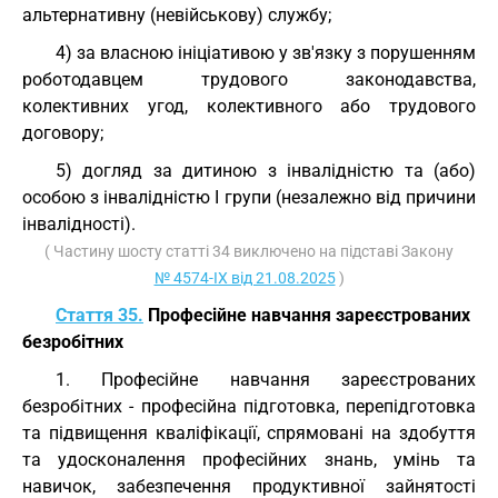
альтернативну (невійськову) службу;
4) за власною ініціативою у зв'язку з порушенням
роботодавцем трудового законодавства,
колективних угод, колективного або трудового
договору;
5) догляд за дитиною з інвалідністю та (або)
особою з інвалідністю I групи (незалежно від причини
інвалідності).
( Частину шосту статті 34 виключено на підставі Закону
№ 4574-IX від 21.08.2025
)
Стаття 35.
Професійне навчання зареєстрованих
безробітних
1. Професійне навчання зареєстрованих
безробітних - професійна підготовка, перепідготовка
та підвищення кваліфікації, спрямовані на здобуття
та удосконалення професійних знань, умінь та
навичок, забезпечення продуктивної зайнятості