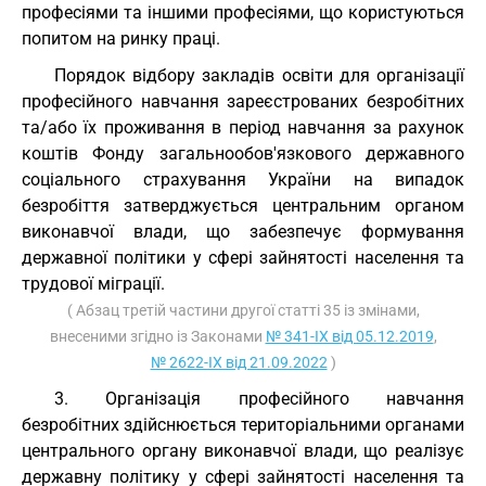
професіями та іншими професіями, що користуються
попитом на ринку праці.
Порядок відбору закладів освіти для організації
професійного навчання зареєстрованих безробітних
та/або їх проживання в період навчання за рахунок
коштів Фонду загальнообов'язкового державного
соціального страхування України на випадок
безробіття затверджується центральним органом
виконавчої влади, що забезпечує формування
державної політики у сфері зайнятості населення та
трудової міграції.
( Абзац третій частини другої статті 35 із змінами,
внесеними згідно із Законами
№ 341-IX від 05.12.2019
,
№ 2622-IX від 21.09.2022
)
3. Організація професійного навчання
безробітних здійснюється територіальними органами
центрального органу виконавчої влади, що реалізує
державну політику у сфері зайнятості населення та