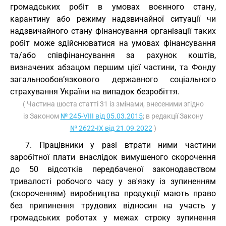
громадських робіт в умовах воєнного стану,
карантину або режиму надзвичайної ситуації чи
надзвичайного стану фінансування організації таких
робіт може здійснюватися на умовах фінансування
та/або співфінансування за рахунок коштів,
визначених абзацом першим цієї частини, та Фонду
загальнообов’язкового державного соціального
страхування України на випадок безробіття.
( Частина шоста статті 31 із змінами, внесеними згідно
із Законом
№ 245-VIII від 05.03.2015
; в редакції Закону
№ 2622-IX від 21.09.2022
)
7. Працівники у разі втрати ними частини
заробітної плати внаслідок вимушеного скорочення
до 50 відсотків передбаченої законодавством
тривалості робочого часу у зв'язку із зупиненням
(скороченням) виробництва продукції мають право
без припинення трудових відносин на участь у
громадських роботах у межах строку зупинення