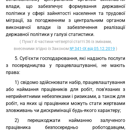
влади, що забезпечує формування державної
політики у сфері зайнятості населення та трудової
міграції, за погодженням з центральним органом
виконавчої влади із забезпечення реалізації
державної політики у галузі статистики.
( Пункт 4 частини четвертої статті 36 із змінами,
внесеними згідно із Законом
№ 341-IX від 05.12.2019
)
5. Суб'єкти господарювання, які надають послуги
з посередництва у працевлаштуванні, не мають
права:
1) свідомо здійснювати набір, працевлаштування
або наймання працівників для робіт, пов'язаних з
неприйнятними небезпеками і ризиками, а також для
робіт, на яких ці працівники можуть стати жертвами
зловживань чи дискримінації будь-якого характеру;
2) перешкоджати найманню залученого
працівника безпосередньо роботодавцем,