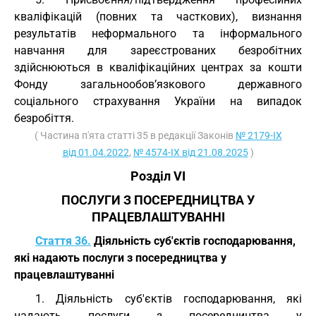
кваліфікацій (повних та часткових), визнання
результатів неформального та інформального
навчання для зареєстрованих безробітних
здійснюються в кваліфікаційних центрах за кошти
Фонду загальнообов’язкового державного
соціального страхування України на випадок
безробіття.
( Частина п'ята статті 35 в редакції Законів
№ 2179-IX
від 01.04.2022
,
№ 4574-IX від 21.08.2025
)
Розділ VI
ПОСЛУГИ З ПОСЕРЕДНИЦТВА У
ПРАЦЕВЛАШТУВАННІ
Стаття 36.
Діяльність суб'єктів господарювання,
які надають послуги з посередництва у
працевлаштуванні
1. Діяльність суб'єктів господарювання, які
надають послуги з посередництва у