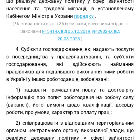
що реалізує державну політику у сфері зайнятості
населення та трудової міграції, в установленому
Кабінетом Міністрів України
порядку
.
( Частина третя статті 36 із змінами, внесеними згідно із
Законами
№ 341-IX від 05.12.2019
,
№ 2982-IX від
20.03.2023
)
4. Суб'єкти господарювання, які надають послуги
з посередництва у працевлаштуванні, та суб'єкти
господарювання, які здійснюють наймання
працівників для подальшого виконання ними роботи
в Україні у інших роботодавців, зобов'язані:
1) надавати громадянам повну та достовірну
інформацію про попит роботодавця на робочу силу
(вакансії), його вимоги щодо кваліфікації, досвіду
роботи, про умови, характер та оплату праці;
2) співпрацювати з відповідним територіальним
органом центрального органу виконавчої влади, що
реалізує державну політику у сфері зайнятості