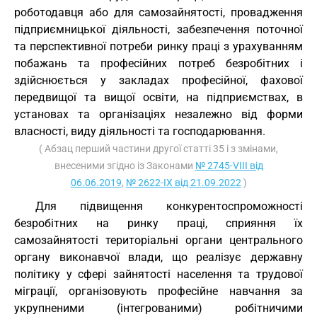
роботодавця або для самозайнятості, провадження
підприємницької діяльності, забезпечення поточної
та перспективної потреби ринку праці з урахуванням
побажань та професійних потреб безробітних і
здійснюється у закладах професійної, фахової
передвищої та вищої освіти, на підприємствах, в
установах та організаціях незалежно від форми
власності, виду діяльності та господарювання.
( Абзац перший частини другої статті 35 і з змінами,
внесеними згідно із Законами
№ 2745-VIII від
06.06.2019
,
№ 2622-IX від 21.09.2022
)
Для підвищення конкурентоспроможності
безробітних на ринку праці, сприяння їх
самозайнятості територіальні органи центрального
органу виконавчої влади, що реалізує державну
політику у сфері зайнятості населення та трудової
міграції, організовують професійне навчання за
укрупненими (інтегрованими) робітничими