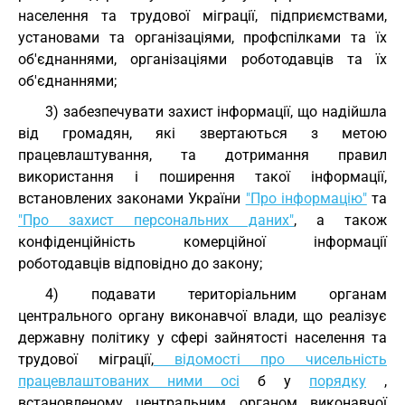
населення та трудової міграції, підприємствами,
установами та організаціями, профспілками та їх
об'єднаннями, організаціями роботодавців та їх
об'єднаннями;
3) забезпечувати захист інформації, що надійшла
від громадян, які звертаються з метою
працевлаштування, та дотримання правил
використання і поширення такої інформації,
встановлених законами України
"Про інформацію"
та
"Про захист персональних даних"
, а також
конфіденційність комерційної інформації
роботодавців відповідно до закону;
4) подавати територіальним органам
центрального органу виконавчої влади, що реалізує
державну політику у сфері зайнятості населення та
трудової міграції,
відомості про чисельність
працевлаштованих ними осі
б у
порядку
,
встановленому центральним органом виконавчої