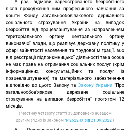
У разі відмови зареєстрованого безробітного
після проходження ним професійного навчання за
кошти Фонду загальнообов’язкового державного
соціального страхування України на випадок
безробіття від працевлаштування за направленням
територіального органу центрального органу
виконавчої влади, що реалізує державну політику у
сфері зайнятості населення та трудової міграції, або
від реєстрації підприємницької діяльності така особа
не має права на отримання соціальних послуг (крім
інформаційних, консультаційних та послуг із
працевлаштування) та матеріального забезпечення
відповідно до цього Закону та
Закону України
"Про
загальнообов’язкове державне соціальне
страхування на випадок безробіття" протягом 12
місяців.
( Частину четверту статті 35 доповнено абзацом
другим згідно із Законом
№ 2622-IX від 21.09.2022
)
5. Присвоєння/підтвердження професійних