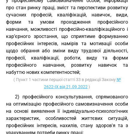
у професійному самовизначенні особи, інформації
про стан ринку праці, зміст та перспективи розвитку
сучасних професій, кваліфікацій, навичок, види,
форми та умови проходження професійного
навчання, можливості професійно-кваліфікаційного і
кар’єрного зростання, що сприятиме формуванню
професійних інтересів, намірів та мотивації особи
щодо обрання або зміни виду трудової діяльності,
професії, кваліфікації, роботи, виду та форми
професійного навчання, розвитку навичок та
набуттю нових компетентностей;
( Пункт 1 частини першої статті 33 в редакції Закону
№
2622-IX від 21.09.2022
)
2) професійного консультування, спрямованого
на оптимізацію професійного самовизначення особи
на основі виявлення її індивідуально-психологічних
характеристик, особливостей життєвих ситуацій,
професійних інтересів, нахилів, стану здоров'я та з
урахуванням потреби ринку праці;