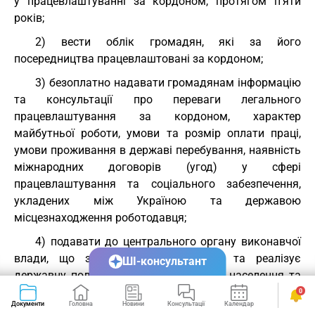
у працевлаштуванні за кордоном, протягом п’яти
років;
2) вести облік громадян, які за його
посередництва працевлаштовані за кордоном;
3) безоплатно надавати громадянам інформацію
та консультації про переваги легального
працевлаштування за кордоном, характер
майбутньої роботи, умови та розмір оплати праці,
умови проживання в державі перебування, наявність
міжнародних договорів (угод) у сфері
працевлаштування та соціального забезпечення,
укладених між Україною та державою
місцезнаходження роботодавця;
4) подавати до центрального органу виконавчої
влади, що забезпечує формування та реалізує
ШІ-консультант
державну політику у сфері зайнятості населення та
трудової міграції, звітність про здійснення діяльності
0
Документи
Головна
Новини
Консультації
Календар
Сервіси
з надання послуг з посередництва у