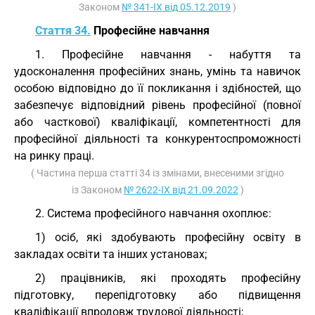
Законом
№ 341-IX від 05.12.2019
)
Стаття 34.
Професійне навчання
1. Професійне навчання - набуття та
удосконалення професійних знань, умінь та навичок
особою відповідно до її покликання і здібностей, що
забезпечує відповідний рівень професійної (повної
або часткової) кваліфікації, компетентності для
професійної діяльності та конкурентоспроможності
на ринку праці.
( Частина перша статті 34 із змінами, внесеними згідно
із Законом
№ 2622-IX від 21.09.2022
)
2. Система професійного навчання охоплює:
1) осіб, які здобувають професійну освіту в
закладах освіти та інших установах;
2) працівників, які проходять професійну
підготовку, перепідготовку або підвищення
кваліфікації впродовж трудової діяльності;