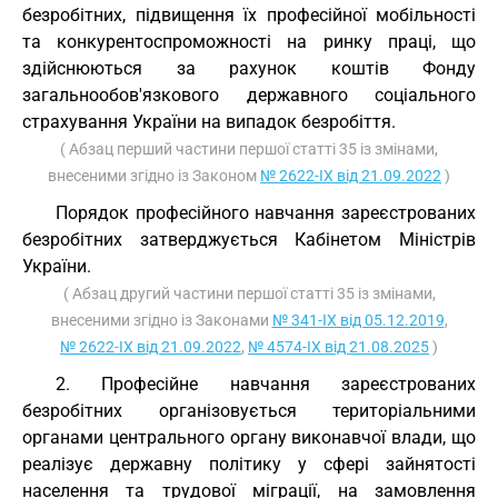
безробітних, підвищення їх професійної мобільності
та конкурентоспроможності на ринку праці, що
здійснюються за рахунок коштів Фонду
загальнообов'язкового державного соціального
страхування України на випадок безробіття.
( Абзац перший частини першої статті 35 із змінами,
внесеними згідно із Законом
№ 2622-IX від 21.09.2022
)
Порядок професійного навчання зареєстрованих
безробітних затверджується Кабінетом Міністрів
України.
( Абзац другий частини першої статті 35 із змінами,
внесеними згідно із Законами
№ 341-IX від 05.12.2019
,
№ 2622-IX від 21.09.2022
,
№ 4574-IX від 21.08.2025
)
2. Професійне навчання зареєстрованих
безробітних організовується територіальними
органами центрального органу виконавчої влади, що
реалізує державну політику у сфері зайнятості
населення та трудової міграції, на замовлення