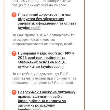
звітному періоді не використовує
працю фізичних осіб на умовах
трудового договору (контракту) або
на інших умовах, передбачених
Лікарняний директора під час
законодавством, Додаток Д1/
відпустки без збереження
Додаток ФІЗ-Д1 за відповідний
зарплати: оформлення та оплата
період не подається
(аудіоверсія)
Чи має право ТОВ не оплачувати та
не оформлювати листок
непрацездатності директора, який
перебуває у відпустці без
збереження заробітної плати під час
Нумерація у відомості до ПФУ у
призупинення діяльності
2026 році при прийнятті та
підприємства?
звільненні: основне місце і
сумісництво (аудіоверсія)
Чи потрібно у відомості до ПФУ
проставляти номер при прийнятті та
звільненні працівника? Якщо особа
одночасно працювала за основним
місцем роботи та за сумісництвом,
Розрахунок внеску на підтримку
чи рахується це як два роботодавці?
працевлаштування осіб з
інвалідністю та виплати за
затримку розрахунку
(аудіоверсія)