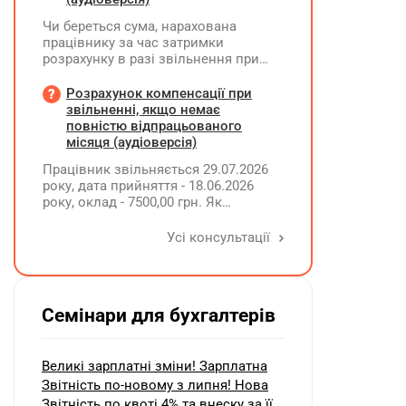
Чи береться сума, нарахована
працівнику за час затримки
розрахунку в разі звільнення при
обчсиленні середньомісячної
заробітної плати (винагороди), для
Розрахунок компенсації при
розрахунку внеску на підтримку
звільненні, якщо немає
працевлаштування осіб з
повністю відпрацьованого
інвалідністю?
місяця (аудіоверсія)
Працівник звільняється 29.07.2026
року, дата прийняття - 18.06.2026
року, оклад - 7500,00 грн. Як
розрахувати компенсацію трьох
невикористаних днів відпустки при
Усі консультації
звільненні?
Семінари для бухгалтерів
Великі зарплатні зміни! Зарплатна
Звітність по-новому з липня! Нова
Звітність по квоті 4% та внеску за її