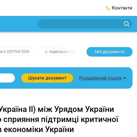
Контакти
Мої документи
ає у СЕРПНІ 2026
📈 Індексація у СЕРПНІ
2️⃣0️⃣2️⃣7️⃣ Усі ключо
Розширений пошук
Шукати документ
країна II) між Урядом України
 сприяння підтримці критичної
в економіки України