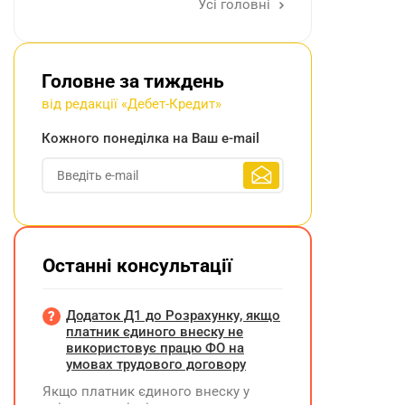
Усі головні
Головне за тиждень
від редакції «Дебет-Кредит»
Кожного понеділка на Ваш e-mail
Останні консультації
Додаток Д1 до Розрахунку, якщо
платник єдиного внеску не
використовує працю ФО на
умовах трудового договору
Якщо платник єдиного внеску у