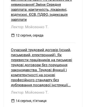
невиконання! Зміни Середня
зарплата: критичність, лікарняні,
відпускні. ЄСВ, ПДФО, індексація
зарплати
Лектор: Мойсеєнко Т.
12 серпня, середа
Сучасний трудовий договір (усний,
письмовий, електронний). Як
перевести працівників на письмові
трудові договори без порушення
законодавства. Трудові функції і
компетентності на основі
професійного стандарту без
дублювання посадової інструкції...
Лектор: Мойсеєнко Т.
14 серпня, пʼятниця