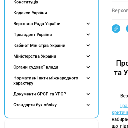
Конституція
Верхов
Кодекси України
Верховна Рада України
Президент України
Кабінет Міністрів України
Міністерства України
Про
Органи судової влади
та 
Нормативні акти міжнародного
характеру
Документи СРСР та УРСР
Вер
Cтандарти бух.обліку
Гра
критич
набира
що під