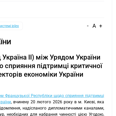
-
A
+
системі iplex
ЇНИ
 Україна II) між Урядом України
о сприяння підтримці критичної
екторів економіки України
дом Французької Республіки щодо сприяння підтримці
країни
, вчинену 20 лютого 2026 року в м. Києві, яка
ідомлення, надісланого дипломатичними каналами,
р, необхідних для набрання чинності цією Угодою,