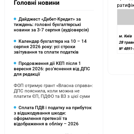
Головні новини
ратифік
Дайджест «Дебет-Кредит» за
тиждень: головні бухгалтерські
новини за 3-7 серпня (аудіоверсія)
м. Київ
Календар бухгалтера на 10 – 14
28 травн
серпня 2026 року: усі строки
№ 4891-
звітування та сплати податків
Продовження дії КЕП після 1
вересня 2026: розʼяснення від ДПС
для редакції
ФОП отримує грант «Власна справа»:
ДПС пояснила, коли можна не
платити ЄП, ПДФО та ВЗ з цієї суми
Сплата ПДВ і податку на прибуток
з відшкодування шкоди:
оформлення претензії та
відображення в обліку – 2026