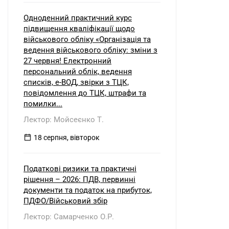
Одноденний практичний курс
підвищення кваліфікації щодо
військового обліку «Організація та
ведення військового обліку: зміни з
27 червня! Електронний
персональний облік, ведення
списків, е-ВОД, звірки з ТЦК,
повідомлення до ТЦК, штрафи та
помилки...
Лектор: Мойсеєнко Т.
18 серпня, вівторок
Податкові ризики та практичні
рішення – 2026: ПДВ, первинні
документи та податок на прибуток,
ПДФО/Військовий збір
Лектор: Самарченко О.Р.