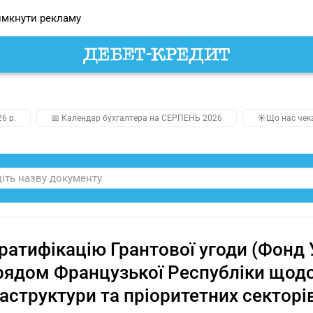
мкнути рекламу
26 р.
📅 Календар бухгалтера на СЕРПЕНЬ 2026
☀️Що нас чек
ратифікацію Грантової угоди (Фонд У
рядом Французької Республіки щодо
аструктури та пріоритетних секторі