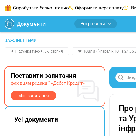
Спробувати безкоштовно
Оформити передплату
Ви
Документи
Всі розділи
ВАЖЛИВІ ТЕМИ
🔉Підсумки тижня. 3-7 серпня
💔 НОВИЙ (!) перелік ТОТ з 24.06.
Поставити запитання
фахівцям редакції «Дебет-Кредит»
Моє запитання
Про 
та У
Усі документи
інфр