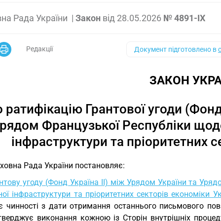
на Рада України
|
Закон
від
28.05.2026
№ 4891-IX
Редакції
Документ підготовлено в
ЗАКОН УКРА
 ратифікацію Грантової угоди (Фонд
Урядом Французької Республіки щод
інфраструктури та пріоритетних с
ховна Рада України постановляє:
нтову угоду (Фонд Україна II) між Урядом України та Уря
ної інфраструктури та пріоритетних секторів економіки У
є чинності з дати отримання останнього письмового пов
тверджує виконання кожною із Сторін внутрішніх процеду