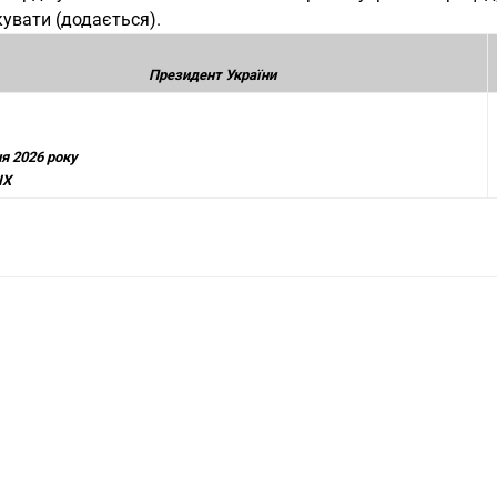
увати (додається).
Президент України
я 2026 року
IX