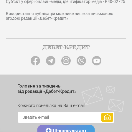
Суб'єкт у сфері онлайн-медіа; ідентифікатор медіа - R40-02725
Використання публікацій можливе лише за письмовою
згодою редакції «Дебет-Кредит»
Головне за тиждень
від редакції «Дебет-Кредит»
Кожного понеділка на Ваш e-mail
ШІ-консультант