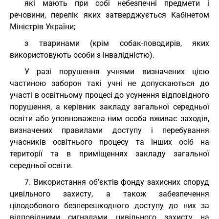
які мають при собі небезпечні предмети і
речовини, перелік яких затверджується Кабінетом
Міністрів України;
з тваринами (крім собак-поводирів, яких
використовують особи з інвалідністю).
У разі порушення учнями визначених цією
частиною заборон такі учні не допускаються до
участі в освітньому процесі до усунення відповідного
порушення, а керівник закладу загальної середньої
освіти або уповноважена ним особа вживає заходів,
визначених правилами доступу і перебування
учасників освітнього процесу та інших осіб на
території та в приміщеннях закладу загальної
середньої освіти.
7. Використання об’єктів фонду захисних споруд
цивільного захисту, а також забезпечення
цілодобового безперешкодного доступу до них за
відповідними сигналами цивільного захисту на