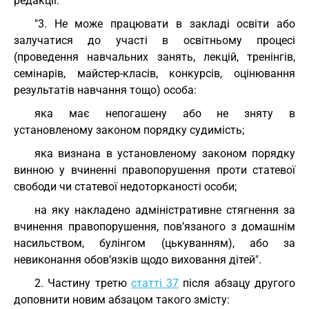
редакції:
"3. Не може працювати в закладі освіти або
залучатися до участі в освітньому процесі
(проведення навчальних занять, лекцій, тренінгів,
семінарів, майстер-класів, конкурсів, оцінювання
результатів навчання тощо) особа:
яка має непогашену або не зняту в
установленому законом порядку судимість;
яка визнана в установленому законом порядку
винною у вчиненні правопорушення проти статевої
свободи чи статевої недоторканості особи;
на яку накладено адміністративне стягнення за
вчинення правопорушення, пов’язаного з домашнім
насильством, булінгом (цькуванням), або за
невиконання обов’язків щодо виховання дітей".
2. Частину третю
статті 37
після абзацу другого
доповнити новим абзацом такого змісту: