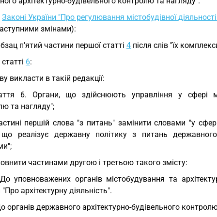
ого архітектурно-будівельного контролю та нагляду".
У
Законі України "Про регулювання містобудівної діяльності
наступними змінами):
абзац п’ятий частини першої статті
4
після слів "їх комплек
у статті
6
:
ву викласти в такій редакції:
аття 6. Органи, що здійснюють управління у сфері міс
ю та нагляду";
астині першій слова "з питань" замінити словами "у сфе
 що реалізує державну політику з питань державного 
и";
овнити частинами другою і третьою такого змісту:
 До уповноважених органів містобудування та архітект
 "Про архітектурну діяльність".
До органів державного архітектурно-будівельного контрол