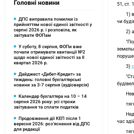
Головні новини
51, ст. 
1) 
ДПС виправила помилки із
чи буді
прийняттям нової єдиної звітності у
серпні 2026 р. і розповіла, як
2) 
звітувати ФОПам
"По
У суботу, 8 серпня, ФОПи вже
земельн
почали отримувати квитанції №2
поруше
щодо нової єдиної звітності за ІІ
квартал 2026 р.
3)
Дайджест «Дебет-Кредит» за
"Ст
тиждень: головні бухгалтерські
будіве
новини за 3-7 серпня (аудіоверсія)
Нев
Календар бухгалтера на 10 – 14
серпня 2026 року: усі строки
тяг
звітування та сплати податків
Нед
Продовження дії КЕП після 1
час зді
вересня 2026: розʼяснення від ДПС
для редакції
тяг