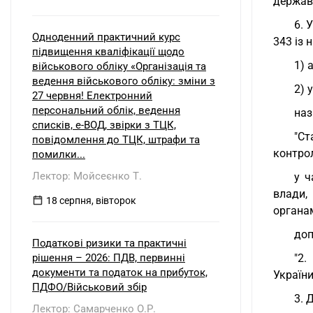
державн
6. 
Одноденний практичний курс
343 із 
підвищення кваліфікації щодо
1) 
військового обліку «Організація та
ведення військового обліку: зміни з
2) 
27 червня! Електронний
персональний облік, ведення
наз
списків, е-ВОД, звірки з ТЦК,
"Ст
повідомлення до ТЦК, штрафи та
контрол
помилки...
Лектор: Мойсеєнко Т.
у ч
влади,
18 серпня, вівторок
органам
доп
Податкові ризики та практичні
рішення – 2026: ПДВ, первинні
"2.
документи та податок на прибуток,
України
ПДФО/Військовий збір
3. 
Лектор: Самарченко О.Р.