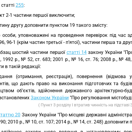
у статті
255
:
кт 2-1 частини першої виключити;
тину другу доповнити пунктом 19 такого змісту:
) особи, уповноважені на проведення перевірок під час 
 96, 96-1 (крім частин третьої - п’ятої), частини перша та друг
Абзац шостий частини першої
статті 14
закону України "Пр
, 1992 р., № 52, ст. 683; 2001 р., № 16, ст. 76; 2008 р., № 48,
и в такій редакції:
дання (отримання, реєстрація), повернення (відмова 
нтів, що дають право на виконання підготовчих та будів
ицтвом об’єктів, здійснення державного архітектурно-б
 встановлених
Законом України
"Про регулювання містобудів
( Пункт 3 розділу I втратив чинність на підставі
таттю 20
Закону України "Про місцеві державні адміністраці
 190; 2010 р., № 10, ст. 107; 2014 р., № 14, ст. 248) доповнити
) здійснює заходи щодо ведення в установленому пор