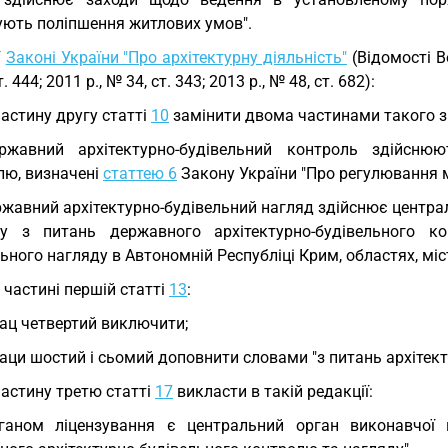
ують поліпшення житлових умов".
У
Законі України "Про архітектурну діяльність"
(Відомості Ве
. 444; 2011 р., № 34, ст. 343; 2013 р., № 48, ст. 682):
частину другу статті
10
замінити двома частинами такого з
ржавний архітектурно-будівельний контроль здійснюю
лю, визначені
статтею 6
Закону України "Про регулювання мі
жавний архітектурно-будівельний нагляд здійснює центра
ку з питань державного архітектурно-будівельного к
ьного нагляду в Автономній Республіці Крим, областях, міст
у частині першій статті
13
:
ац четвертий виключити;
аци шостий і сьомий доповнити словами "з питань архітект
частину третю статті
17
викласти в такій редакції:
ганом ліцензування є центральний орган виконавчої 