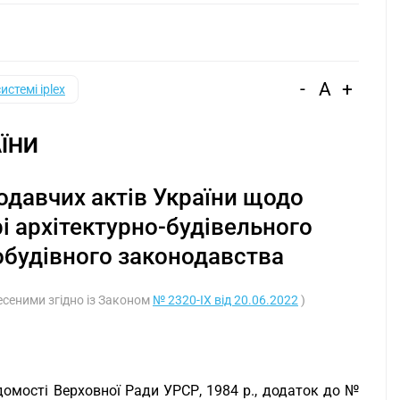
-
A
+
системі iplex
ЇНИ
одавчих актів України щодо
і архітектурно-будівельного
обудівного законодавства
несеними згідно із Законом
№ 2320-IX від 20.06.2022
)
домості Верховної Ради УРСР, 1984 р., додаток до №