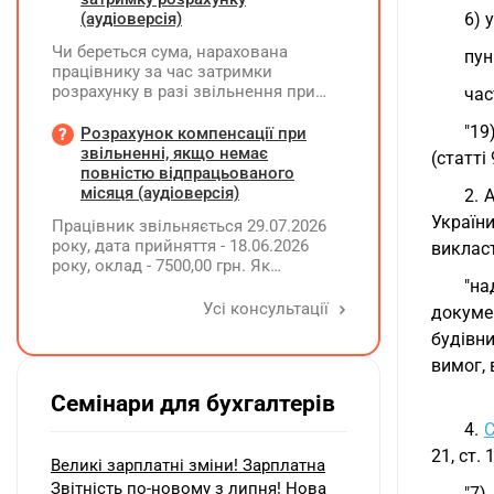
(аудіоверсія)
6) 
Чи береться сума, нарахована
пун
працівнику за час затримки
розрахунку в разі звільнення при
час
обчсиленні середньомісячної
заробітної плати (винагороди), для
"19
Розрахунок компенсації при
розрахунку внеску на підтримку
звільненні, якщо немає
(статті
працевлаштування осіб з
повністю відпрацьованого
інвалідністю?
місяця (аудіоверсія)
2. 
України
Працівник звільняється 29.07.2026
року, дата прийняття - 18.06.2026
викласт
року, оклад - 7500,00 грн. Як
розрахувати компенсацію трьох
"на
невикористаних днів відпустки при
Усі консультації
докуме
звільненні?
будівн
вимог,
Семінари для бухгалтерів
4.
С
21, ст.
Великі зарплатні зміни! Зарплатна
Звітність по-новому з липня! Нова
"7