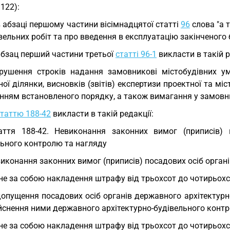
1122):
в абзаці першому частини вісімнадцятої статті
96
слова "а 
вельних робіт та про введення в експлуатацію закінченого
абзац перший частини третьої
статті 96-1
викласти в такій р
рушення строків надання замовникові містобудівних у
ої ділянки, висновків (звітів) експертизи проектної та мі
нням встановленого порядку, а також вимагання у замовни
статтю 188-42
викласти в такій редакції:
аття 188-42. Невиконання законних вимог (приписів) 
льного контролю та нагляду
иконання законних вимог (приписів) посадових осіб орган
не за собою накладення штрафу від трьохсот до чотирьохс
опущення посадових осіб органів державного архітектурн
йснення ними державного архітектурно-будівельного контр
не за собою накладення штрафу від трьохсот до чотирьохс