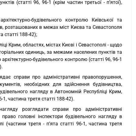
тів (статті 96, 96-1 (крім частин третьої - п’ятої),
архітектурно-будівельного контролю Київської та
ів, розташованих в межах міст Києва та Севастополя
а статті 188-42);
ці Крим, областях, містах Києві і Севастополі - щодо
иторіальних одиниць, за межами населених пунктів та
 архітектурно-будівельного контролю (статті 96, 96-1
).
лядає справи про адміністративні правопорушення,
ументів, необхідних для здійснення будівництва,
удівельного нагляду в Автономній Республіці Крим,
6-1, частина третя статті 188-42).
 нагляду розглядати справи про адміністративні
право головні інспектори будівельного нагляду в
і (частини третя - п’ята статті 96-1, частина третя