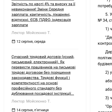
Звітність по квоті 4% та внеску за її
потреб
невиконання! Зміни Середня
5. 
зарплата: критичність, лікарняні,
відпускні. ЄСВ, ПДФО, індексація
№ 34, ст
зарплати
1) 
Лектор: Мойсеєнко Т.
"Де
12 серпня, середа
контро
Дер
Сучасний трудовий договір (усний,
політи
письмовий, електронний). Як
будівел
перевести працівників на письмові
2) 
трудові договори без порушення
законодавства. Трудові функції і
абз
компетентності на основі
професійного стандарту без
абз
дублювання посадової інструкції...
3) 
Лектор: Мойсеєнко Т.
"Ор
14 серпня, пʼятниця