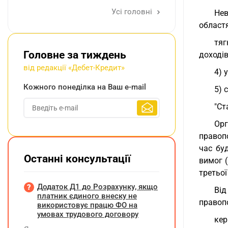
Усі головні
Нев
областя
тяг
Головне за тиждень
доходів
від редакції «Дебет-Кредит»
4) 
Кожного понеділка на Ваш e-mail
5) 
"Ст
Ор
правоп
час бу
Останні консультації
вимог (
третьої
Додаток Д1 до Розрахунку, якщо
Від
платник єдиного внеску не
правоп
використовує працю ФО на
умовах трудового договору
кер