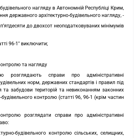
будівельного нагляду в Автономній Республіці Крим,
ення державного архітектурно-будівельного нагляду, -
 п’ятдесяти до двохсот неоподатковуваних мінімумів
тті 96-1" виключити;
 контролю та нагляду
олю розглядають справи про адміністративні
удівельних норм, державних стандартів і правил під
я та забудови територій та невиконанням законних
будівельного контролю (статті 96, 96-1 (крім частин
 контролю розглядати справи про адміністративні
аво:
турно-будівельного контролю сільських, селищних,