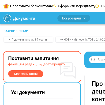
Спробувати безкоштовно
Оформити передплату
Ви
Документи
Всі розділи
ВАЖЛИВІ ТЕМИ
🔉Підсумки тижня. 3-7 серпня
💔 НОВИЙ (!) перелік ТОТ з 24.06.
Поставити запитання
фахівцям редакції «Дебет-Кредит»
Моє запитання
Про 
деце
Усі документи
конт