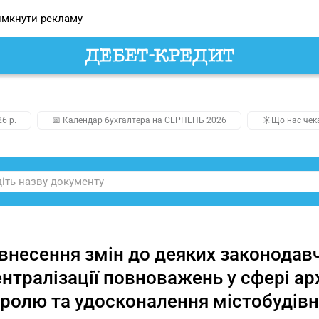
мкнути рекламу
26 р.
📅 Календар бухгалтера на СЕРПЕНЬ 2026
☀️Що нас чек
внесення змін до деяких законодавч
нтралізації повноважень у сфері ар
ролю та удосконалення містобудів