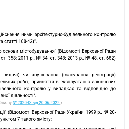
здійснення ними архітектурно-будівельного контролю
а статті 188-42)".
о основи містобудування" (Відомості Верховної Ради
 ст. 358; 2011 р., № 34, ст. 343; 2013 р., № 48, ст. 682)
у видачі) чи анулювання (скасування реєстрації)
ельних робіт, прийняття в експлуатацію закінчених
удівельного контролю у випадках та відповідно до
ної діяльності".
 Закону
№ 2320-IX від 20.06.2022
)
ї" (Відомості Верховної Ради України, 1999 р., № 20-
 пунктом 7 такого змісту:
ядку єдиного державного реєстру громадян, які