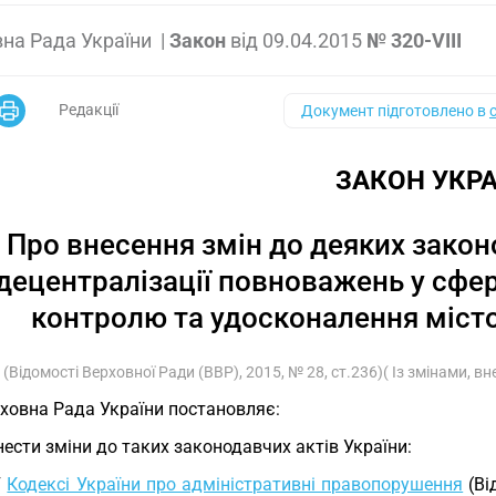
на Рада України
|
Закон
від
09.04.2015
№ 320-VIII
Редакції
Документ підготовлено в
ЗАКОН УКРА
Про внесення змін до деяких закон
децентралізації повноважень у сфер
контролю та удосконалення міст
(Відомості Верховної Ради (ВВР), 2015, № 28, ст.236)( Із змінами, в
ховна Рада України постановляє:
Внести зміни до таких законодавчих актів України:
У
Кодексі України про адміністративні правопорушення
(Ві