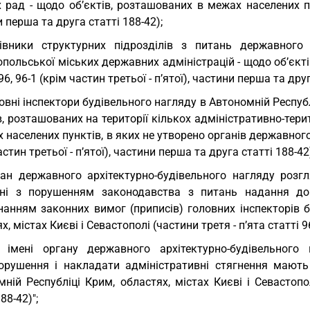
 рад - щодо об’єктів, розташованих в межах населених пунк
 перша та друга статті 188-42);
івники структурних підрозділів з питань державного 
польської міських державних адміністрацій - щодо об’єкт
 96, 96-1 (крім частин третьої - п’ятої), частини перша та друг
овні інспектори будівельного нагляду в Автономній Республі
в, розташованих на території кількох адміністративно-тер
 населених пунктів, в яких не утворено органів державного
астин третьої - п’ятої), частини перша та друга статті 188-42
ан державного архітектурно-будівельного нагляду розг
ані з порушенням законодавства з питань надання док
нанням законних вимог (приписів) головних інспекторів б
х, містах Києві і Севастополі (частини третя - п’ята статті 9
 імені органу державного архітектурно-будівельного
орушення і накладати адміністративні стягнення мають 
ній Республіці Крим, областях, містах Києві і Севастопол
88-42)";