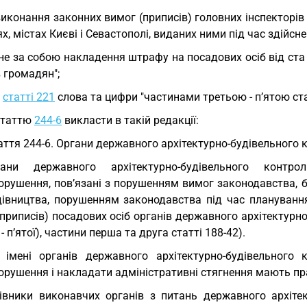
иконання законних вимог (приписів) головних інспекторів 
х, містах Києві і Севастополі, виданих ними під час здійсн
не за собою накладення штрафу на посадових осіб від ста
 громадян";
у
статті 221
слова та цифри "частинами третьою - п’ятою ста
статтю
244-6
викласти в такій редакції:
аття 244-6. Органи державного архітектурно-будівельного
гани державного архітектурно-будівельного контр
орушення, пов’язані з порушенням вимог законодавства, б
дівництва, порушенням законодавства під час плануванн
приписів) посадових осіб органів державного архітектурно-
 - п’ятої), частини перша та друга статті 188-42).
 імені органів державного архітектурно-будівельного
орушення і накладати адміністративні стягнення мають пр
івники виконавчих органів з питань державного архітек