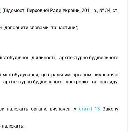
"
(Відомості Верховної Ради України, 2011 р., № 34, ст.
си" доповнити словами "та частини";
тобудівної діяльності, архітектурно-будівельного
рі містобудування, центральним органом виконавчої
архітектурно-будівельного контролю та нагляду,
ури належать органи, визначені у
статті 13
Закону
ю належать: