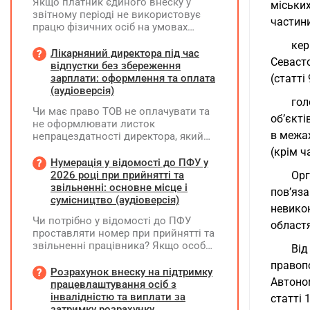
Якщо платник єдиного внеску у
міських
звітному періоді не використовує
частини
працю фізичних осіб на умовах
трудового договору (контракту) або
кер
на інших умовах, передбачених
Лікарняний директора під час
Севасто
законодавством, Додаток Д1/
відпустки без збереження
Додаток ФІЗ-Д1 за відповідний
зарплати: оформлення та оплата
(статті
період не подається
(аудіоверсія)
гол
Чи має право ТОВ не оплачувати та
об’єкті
не оформлювати листок
в межах
непрацездатності директора, який
перебуває у відпустці без
(крім ч
збереження заробітної плати під час
Нумерація у відомості до ПФУ у
призупинення діяльності
2026 році при прийнятті та
Орг
підприємства?
звільненні: основне місце і
пов’яз
сумісництво (аудіоверсія)
невико
Чи потрібно у відомості до ПФУ
областя
проставляти номер при прийнятті та
звільненні працівника? Якщо особа
Від
одночасно працювала за основним
правоп
місцем роботи та за сумісництвом,
Розрахунок внеску на підтримку
Автоном
чи рахується це як два роботодавці?
працевлаштування осіб з
інвалідністю та виплати за
статті 1
затримку розрахунку