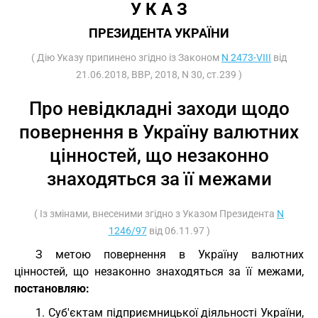
У К А З
ПРЕЗИДЕНТА УКРАЇНИ
( Дію Указу припинено згідно із Законом
N 2473-VIII
від
21.06.2018, ВВР, 2018, N 30, ст.239 )
Про невідкладні заходи щодо
повернення в Україну валютних
цінностей, що незаконно
знаходяться за її межами
( Із змінами, внесеними згідно з Указом Президента
N
1246/97
від 06.11.97 )
З метою повернення в Україну валютних
цінностей, що незаконно знаходяться за її межами,
постановляю:
1. Суб'єктам підприємницької діяльності України,