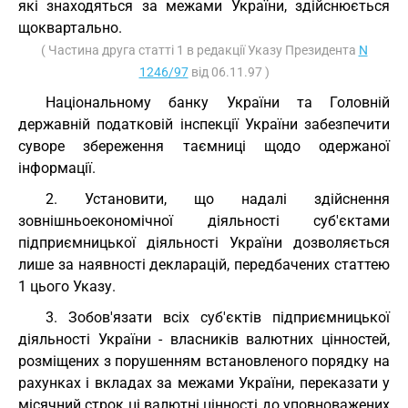
які знаходяться за межами України, здійснюється
щоквартально.
( Частина друга статті 1 в редакції Указу Президента
N
1246/97
від 06.11.97 )
Національному банку України та Головній
державній податковій інспекції України забезпечити
суворе збереження таємниці щодо одержаної
інформації.
2. Установити, що надалі здійснення
зовнішньоекономічної діяльності суб'єктами
підприємницької діяльності України дозволяється
лише за наявності декларацій, передбачених статтею
1 цього Указу.
3. Зобов'язати всіх суб'єктів підприємницької
діяльності України - власників валютних цінностей,
розміщених з порушенням встановленого порядку на
рахунках і вкладах за межами України, переказати у
місячний строк ці валютні цінності до уповноважених