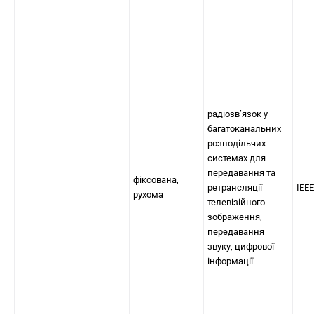
радіозв’язок у
багатоканальних
розподільчих
системах для
передавання та
фіксована,
ретрансляції
IEEE
рухома
телевізійного
зображення,
передавання
звуку, цифрової
інформації