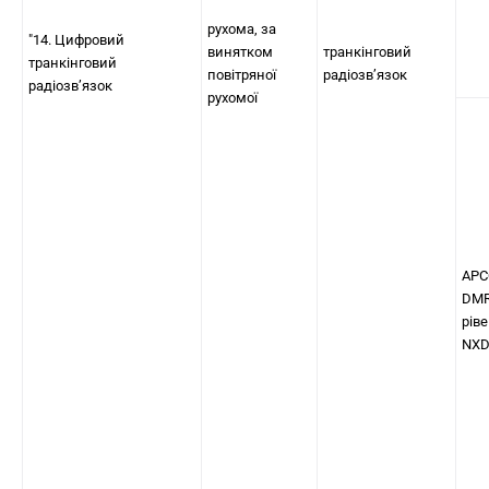
рухома, за
"14. Цифровий
винятком
транкінговий
транкінговий
повітряної
радіозв’язок
радіозв’язок
рухомої
APC
DM
ріве
NX