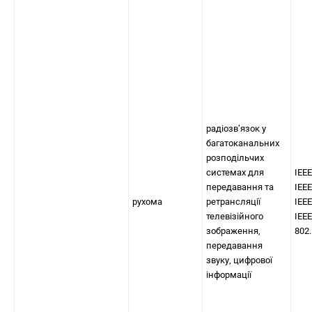
радіозв’язок у
багатоканальних
розподільчих
системах для
IEEE
передавання та
IEEE
рухома
ретрансляції
IEEE
телевізійного
IEEE
зображення,
802
передавання
звуку, цифрової
інформації