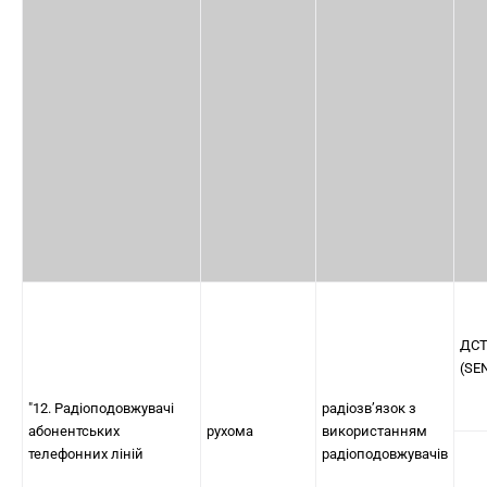
ДСТ
(SE
"12. Радіоподовжувачі
радіозв’язок з
абонентських
рухома
використанням
телефонних ліній
радіоподовжувачів