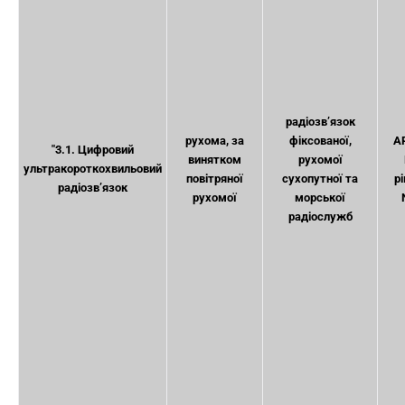
радіозв’язок
рухома, за
фіксованої,
A
"3.1. Цифровий
винятком
рухомої
ультракороткохвильовий
повітряної
сухопутної та
рі
радіозв’язок
рухомої
морської
радіослужб