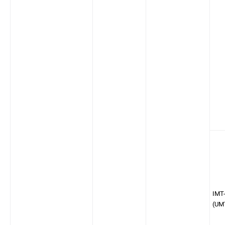
IMT
(UM