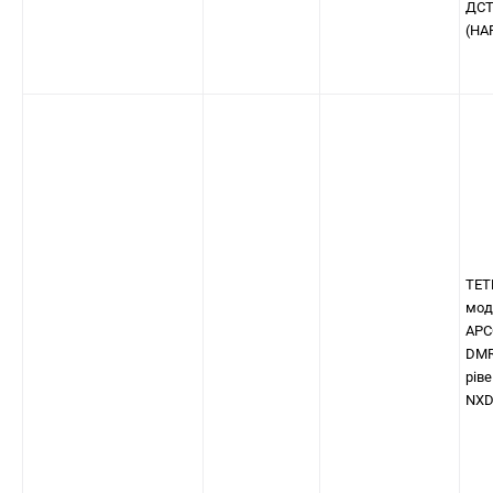
ДСТ
(HA
TET
мод
APC
DM
ріве
NX