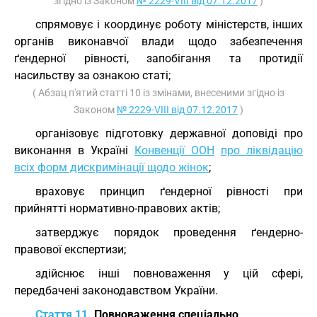
згідно із Законом
№ 2229-VIII від 07.12.2017
)
спрямовує і координує роботу міністерств, інших
органів виконавчої влади щодо забезпечення
ґендерної рівності, запобігання та протидії
насильству за ознакою статі;
( Абзац п'ятий статті 10 із змінами, внесеними згідно із
Законом
№ 2229-VIII від 07.12.2017
)
організовує підготовку державної доповіді про
виконання в Україні
Конвенції ООН
про ліквідацію
всіх форм дискримінації щодо жінок
;
враховує принцип ґендерної рівності при
прийнятті нормативно-правових актів;
затверджує порядок проведення ґендерно-
правової експертизи;
здійснює інші повноваження у цій сфері,
передбачені законодавством України.
Стаття 11.
Повноваження спеціально