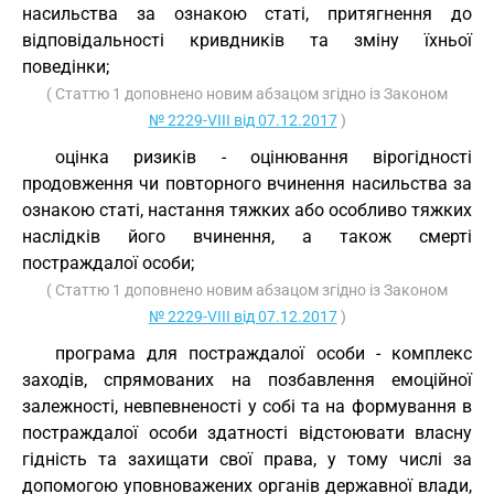
насильства за ознакою статі, притягнення до
відповідальності кривдників та зміну їхньої
поведінки;
( Статтю 1 доповнено новим абзацом згідно із Законом
№ 2229-VIII від 07.12.2017
)
оцінка ризиків - оцінювання вірогідності
продовження чи повторного вчинення насильства за
ознакою статі, настання тяжких або особливо тяжких
наслідків його вчинення, а також смерті
постраждалої особи;
( Статтю 1 доповнено новим абзацом згідно із Законом
№ 2229-VIII від 07.12.2017
)
програма для постраждалої особи - комплекс
заходів, спрямованих на позбавлення емоційної
залежності, невпевненості у собі та на формування в
постраждалої особи здатності відстоювати власну
гідність та захищати свої права, у тому числі за
допомогою уповноважених органів державної влади,