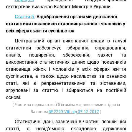
експертизи визначає Кабінет Міністрів України.
Стаття 5.
Відображення органами державної
статистики показників становища жінок і чоловіків у
всіх сферах життя суспільства
Центральний орган виконавчої влади в галузі
статистики забезпечує збирання, опрацювання,
аналіз, поширення, збереження, захист та
використання статистичних даних щодо показників
становища жінок і чоловіків у всіх сферах життя
суспільства, а також щодо насильства за ознакою
статі, які є репрезентативними та зіставними,
згруповані за статтю і збираються на постійній
основі.
( Частина перша статті 5 із змінами, внесеними згідно із
Законом
№ 2229-VIII від 07.12.2017
)
Статистичні дані, зазначені в частині першій цієї
статті, є невід'ємною складовою державної