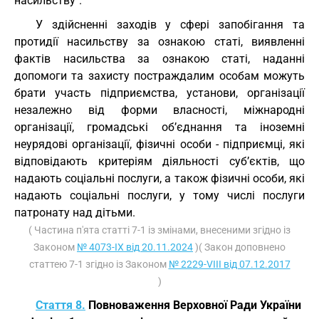
насильству".
У здійсненні заходів у сфері запобігання та
протидії насильству за ознакою статі, виявленні
фактів насильства за ознакою статі, наданні
допомоги та захисту постраждалим особам можуть
брати участь підприємства, установи, організації
незалежно від форми власності, міжнародні
організації, громадські об’єднання та іноземні
неурядові організації, фізичні особи - підприємці, які
відповідають критеріям діяльності суб’єктів, що
надають соціальні послуги, а також фізичні особи, які
надають соціальні послуги, у тому числі послуги
патронату над дітьми.
( Частина п'ята статті 7-1 із змінами, внесеними згідно із
Законом
№ 4073-IX від 20.11.2024
)( Закон доповнено
статтею 7-1 згідно із Законом
№ 2229-VIII від 07.12.2017
)
Стаття 8.
Повноваження Верховної Ради України