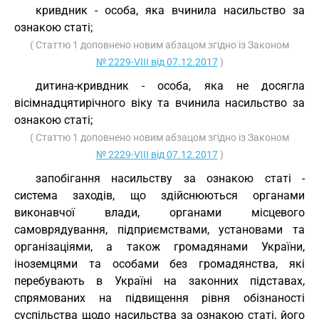
кривдник - особа, яка вчинила насильство за
ознакою статі;
( Статтю 1 доповнено новим абзацом згідно із Законом
№ 2229-VIII від 07.12.2017
)
дитина-кривдник - особа, яка не досягла
вісімнадцятирічного віку та вчинила насильство за
ознакою статі;
( Статтю 1 доповнено новим абзацом згідно із Законом
№ 2229-VIII від 07.12.2017
)
запобігання насильству за ознакою статі -
система заходів, що здійснюються органами
виконавчої влади, органами місцевого
самоврядування, підприємствами, установами та
організаціями, а також громадянами України,
іноземцями та особами без громадянства, які
перебувають в Україні на законних підставах,
спрямованих на підвищення рівня обізнаності
суспільства щодо насильства за ознакою статі, його