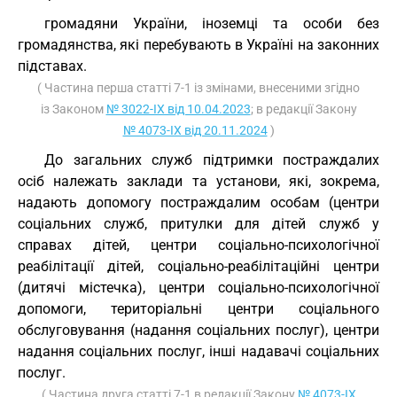
громадяни України, іноземці та особи без
громадянства, які перебувають в Україні на законних
підставах.
( Частина перша статті 7-1 із змінами, внесеними згідно
із Законом
№ 3022-IX від 10.04.2023
; в редакції Закону
№ 4073-IX від 20.11.2024
)
До загальних служб підтримки постраждалих
осіб належать заклади та установи, які, зокрема,
надають допомогу постраждалим особам (центри
соціальних служб, притулки для дітей служб у
справах дітей, центри соціально-психологічної
реабілітації дітей, соціально-реабілітаційні центри
(дитячі містечка), центри соціально-психологічної
допомоги, територіальні центри соціального
обслуговування (надання соціальних послуг), центри
надання соціальних послуг, інші надавачі соціальних
послуг.
( Частина друга статті 7-1 в редакції Закону
№ 4073-IX