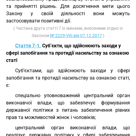
та прийнятті рішень. Для досягнення мети цього
Закону у своїй діяльності вони можуть
застосовувати позитивні дії.
( Частина друга статті 7 із змінами, внесеними згідно із
Законом
№ 2229-VIII від 07.12.2017
)
Стаття 7-1.
Суб’єкти, що здійснюють заходи у
сфері запобігання та протидії насильству за ознакою
статі
Суб’єктами, що здійснюють заходи у сфері
запобігання та протидії насильству за ознакою статі,
є:
спеціально уповноважений центральний орган
виконавчої влади, що забезпечує формування
державної політики з питань забезпечення рівних
прав та можливостей жінок і чоловіків;
центральний орган виконавчої влади, що
реалізує державну політику у сфері забезпечення