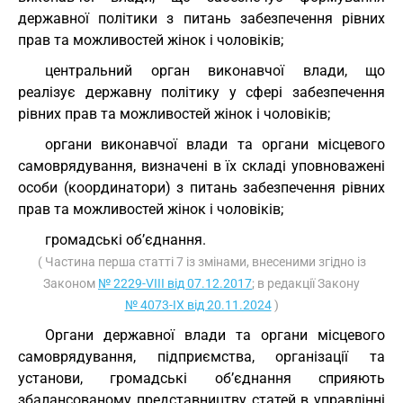
державної політики з питань забезпечення рівних
прав та можливостей жінок і чоловіків;
центральний орган виконавчої влади, що
реалізує державну політику у сфері забезпечення
рівних прав та можливостей жінок і чоловіків;
органи виконавчої влади та органи місцевого
самоврядування, визначені в їх складі уповноважені
особи (координатори) з питань забезпечення рівних
прав та можливостей жінок і чоловіків;
громадські об’єднання.
( Частина перша статті 7 із змінами, внесеними згідно із
Законом
№ 2229-VIII від 07.12.2017
; в редакції Закону
№ 4073-IX від 20.11.2024
)
Органи державної влади та органи місцевого
самоврядування, підприємства, організації та
установи, громадські об’єднання сприяють
збалансованому представництву статей в управлінні