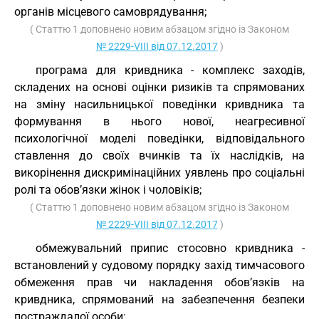
органів місцевого самоврядування;
( Статтю 1 доповнено новим абзацом згідно із Законом
№ 2229-VIII від 07.12.2017
)
програма для кривдника - комплекс заходів,
складених на основі оцінки ризиків та спрямованих
на зміну насильницької поведінки кривдника та
формування в нього нової, неагресивної
психологічної моделі поведінки, відповідального
ставлення до своїх вчинків та їх наслідків, на
викорінення дискримінаційних уявлень про соціальні
ролі та обов’язки жінок і чоловіків;
( Статтю 1 доповнено новим абзацом згідно із Законом
№ 2229-VIII від 07.12.2017
)
обмежувальний припис стосовно кривдника -
встановлений у судовому порядку захід тимчасового
обмеження прав чи накладення обов’язків на
кривдника, спрямований на забезпечення безпеки
постраждалої особи;