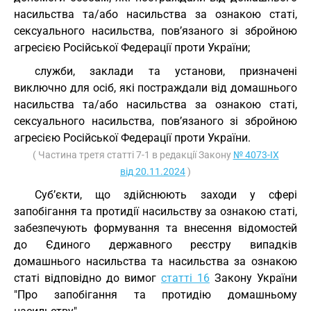
насильства та/або насильства за ознакою статі,
сексуального насильства, пов’язаного зі збройною
агресією Російської Федерації проти України;
служби, заклади та установи, призначені
виключно для осіб, які постраждали від домашнього
насильства та/або насильства за ознакою статі,
сексуального насильства, пов’язаного зі збройною
агресією Російської Федерації проти України.
( Частина третя статті 7-1 в редакції Закону
№ 4073-IX
від 20.11.2024
)
Суб’єкти, що здійснюють заходи у сфері
запобігання та протидії насильству за ознакою статі,
забезпечують формування та внесення відомостей
до Єдиного державного реєстру випадків
домашнього насильства та насильства за ознакою
статі відповідно до вимог
статті 16
Закону України
"Про запобігання та протидію домашньому