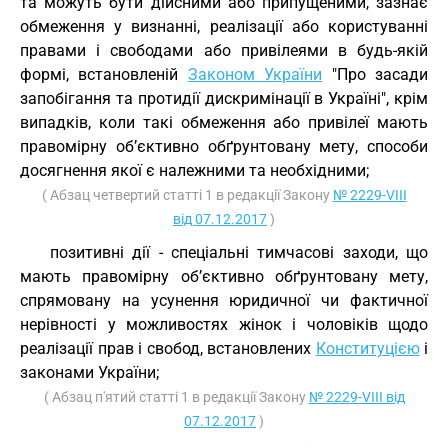
та можуть бути дійсними або припущеними, зазнає
обмеження у визнанні, реалізації або користуванні
правами і свободами або привілеями в будь-якій
формі, встановленій
Законом України
"Про засади
запобігання та протидії дискримінації в Україні", крім
випадків, коли такі обмеження або привілеї мають
правомірну об’єктивно обґрунтовану мету, способи
досягнення якої є належними та необхідними;
( Абзац четвертий статті 1 в редакції Закону
№ 2229-VIII
від 07.12.2017
)
позитивні дії - спеціальні тимчасові заходи, що
мають правомірну об’єктивно обґрунтовану мету,
спрямовану на усунення юридичної чи фактичної
нерівності у можливостях жінок і чоловіків щодо
реалізації прав і свобод, встановлених
Конституцією
і
законами України;
( Абзац п'ятий статті 1 в редакції Закону
№ 2229-VIII від
07.12.2017
)