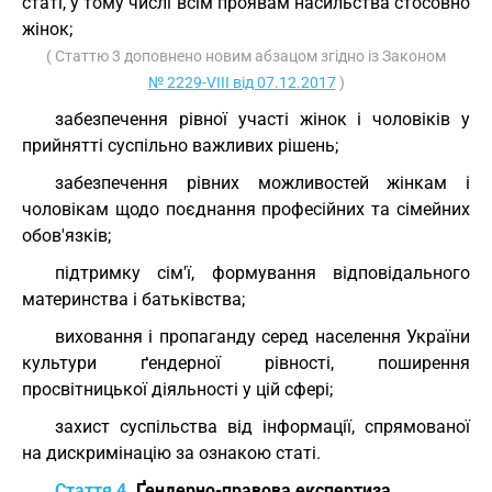
статі, у тому числі всім проявам насильства стосовно
жінок;
( Статтю 3 доповнено новим абзацом згідно із Законом
№ 2229-VIII від 07.12.2017
)
забезпечення рівної участі жінок і чоловіків у
прийнятті суспільно важливих рішень;
забезпечення рівних можливостей жінкам і
чоловікам щодо поєднання професійних та сімейних
обов'язків;
підтримку сім'ї, формування відповідального
материнства і батьківства;
виховання і пропаганду серед населення України
культури ґендерної рівності, поширення
просвітницької діяльності у цій сфері;
захист суспільства від інформації, спрямованої
на дискримінацію за ознакою статі.
Стаття 4.
Ґендерно-правова експертиза