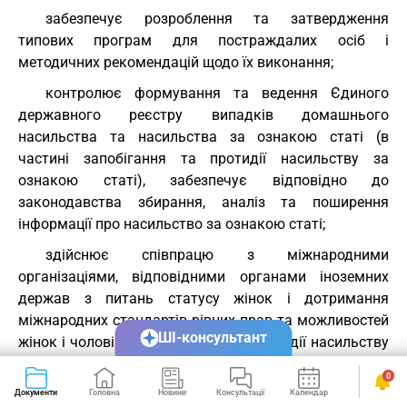
забезпечує розроблення та затвердження
типових програм для постраждалих осіб і
методичних рекомендацій щодо їх виконання;
контролює формування та ведення Єдиного
державного реєстру випадків домашнього
насильства та насильства за ознакою статі (в
частині запобігання та протидії насильству за
ознакою статі), забезпечує відповідно до
законодавства збирання, аналіз та поширення
інформації про насильство за ознакою статі;
здійснює співпрацю з міжнародними
організаціями, відповідними органами іноземних
держав з питань статусу жінок і дотримання
міжнародних стандартів рівних прав та можливостей
ШІ-консультант
жінок і чоловіків, запобігання та протидії насильству
за ознакою статі.
0
( Стаття 11 із змінами, внесеними згідно із Законом
№
Документи
Головна
Новини
Консультації
Календар
Сервіси