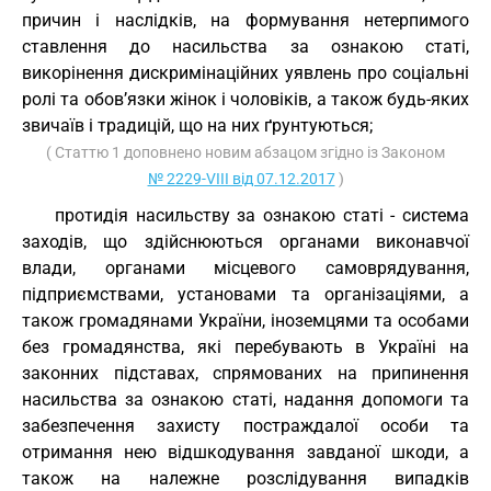
причин і наслідків, на формування нетерпимого
ставлення до насильства за ознакою статі,
викорінення дискримінаційних уявлень про соціальні
ролі та обов’язки жінок і чоловіків, а також будь-яких
звичаїв і традицій, що на них ґрунтуються;
( Статтю 1 доповнено новим абзацом згідно із Законом
№ 2229-VIII від 07.12.2017
)
протидія насильству за ознакою статі - система
заходів, що здійснюються органами виконавчої
влади, органами місцевого самоврядування,
підприємствами, установами та організаціями, а
також громадянами України, іноземцями та особами
без громадянства, які перебувають в Україні на
законних підставах, спрямованих на припинення
насильства за ознакою статі, надання допомоги та
забезпечення захисту постраждалої особи та
отримання нею відшкодування завданої шкоди, а
також на належне розслідування випадків