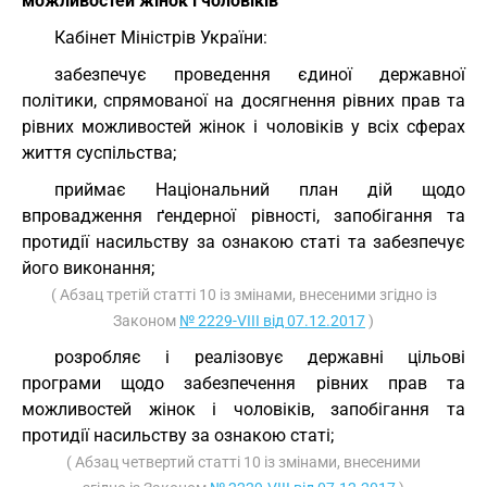
можливостей жінок і чоловіків
Кабінет Міністрів України:
забезпечує проведення єдиної державної
політики, спрямованої на досягнення рівних прав та
рівних можливостей жінок і чоловіків у всіх сферах
життя суспільства;
приймає Національний план дій щодо
впровадження ґендерної рівності, запобігання та
протидії насильству за ознакою статі та забезпечує
його виконання;
( Абзац третій статті 10 із змінами, внесеними згідно із
Законом
№ 2229-VIII від 07.12.2017
)
розробляє і реалізовує державні цільові
програми щодо забезпечення рівних прав та
можливостей жінок і чоловіків, запобігання та
протидії насильству за ознакою статі;
( Абзац четвертий статті 10 із змінами, внесеними