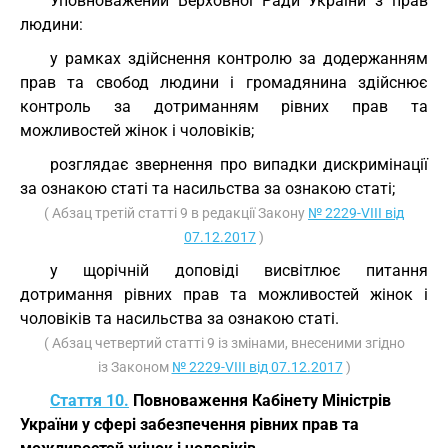
Уповноважений Верховної Ради України з прав
людини:
у рамках здійснення контролю за додержанням
прав та свобод людини і громадянина здійснює
контроль за дотриманням рівних прав та
можливостей жінок і чоловіків;
розглядає звернення про випадки дискримінації
за ознакою статі та насильства за ознакою статі;
( Абзац третій статті 9 в редакції Закону
№ 2229-VIII від
07.12.2017
)
у щорічній доповіді висвітлює питання
дотримання рівних прав та можливостей жінок і
чоловіків та насильства за ознакою статі.
( Абзац четвертий статті 9 із змінами, внесеними згідно
із Законом
№ 2229-VIII від 07.12.2017
)
Стаття 10.
Повноваження Кабінету Міністрів
України у сфері забезпечення рівних прав та