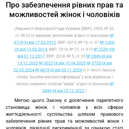
Про забезпечення рівних прав та
можливостей жінок і чоловіків
(Відомості Верховної Ради України (ВВР), 2005, № 52,
ст.561)( Із змінами, внесеними згідно із Законами
№
4719-VI від 17.05.2012
, ВВР, 2013, № 15, ст.97
№ 1263-
VII від 13.05.2014
, ВВР, 2014, № 27, ст.915
№ 2229-VIII
від 07.12.2017
, ВВР, 2018, № 5, ст.35
№ 2849-IX від
13.12.2022
№ 3022-IX від 10.04.2023
№ 3733-IX від
22.05.2024
№ 4073-IX від 20.11.2024
)( У тексті Закону
слова "засоби масової інформації" у всіх відмінках і
числах замінено словом "медіа" згідно із Законом
№
2849-IX від 13.12.2022
)
Метою цього Закону є досягнення паритетного
становища жінок і чоловіків у всіх сферах
життєдіяльності суспільства шляхом правового
забезпечення рівних прав та можливостей жінок і
чоловіків, ліквідації дискримінації за ознакою статі