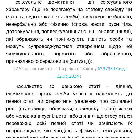
сексуальне домагання - дії сексуального
характеру (що не посягають на статеву свободу чи
статеву недоторканість особи), виражені вербально,
невербально або фізично (слова, жести, рухи тіла,
доторкування, поплескування або інші аналогічні дії),
які ображають чи принижують гідність особи та
можуть супроводжуватися створенням щодо неї
залякувального, ворожого або образливого,
принизливого середовища (ситуації);
( Абзац шостий статті 1 в редакції Закону
№ 3733-IX від
22.05.2024
)
насильство за ознакою статі - діяння,
спрямоване проти особи через її належність до
певної статі чи стереотипні уявлення про соціальні
ролі (становище, обов’язки, поведінку тощо) жінки
або чоловіка в суспільстві, або діяння, що стосуються
переважно осіб певної статі чи зачіпають їх
непропорційно, які завдають фізичної, сексуальної,