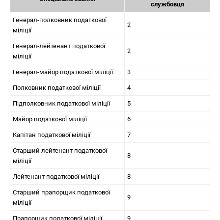
службовця
Генерал-полковник податкової
2
міліції
Генерал-лейтенант податкової
2
міліції
Генерал-майор податкової міліції
3
Полковник податкової міліції
4
Підполковник податкової міліції
5
Майор податкової міліції
6
Капітан податкової міліції
7
Старший лейтенант податкової
8
міліції
Лейтенант податкової міліції
8
Старший прапорщик податкової
9
міліції
Прапорщик податкової міліції
9