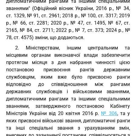
дипломатичними рангами та іншими спеціальними
званнями" (Офіційний вісник України, 2016 р., № 34,
ст. 1329, № 91, ст. 2961; 2018 р., № 100, ст. 3317; 2019
р., № 66, ст. 2281; 2020 р., № 47, ст. 1495, № 67, ст.
2165, № 84, ст. 2711; 2022 р., № 7, ст. 373; 2024 р., №
78, ст. 4575) зміни, що додаються.
2. Міністерствам, іншим центральним та
місцевим органам виконавчої влади забезпечити
протягом місяця з дня набрання чинності цією
постановою присвоєння рангів державним
службовцям, яким вже було присвоєно ранги
відповідно до співвідношення між рангами
державних службовців і військовими званнями,
дипломатичними рангами та іншими спеціальними
званнями, затвердженого постановою Кабінету
Міністрів України від 20 квітня 2016 р.
№ 306
, та у
яких присвоєні військові звання, дипломатичні ранги
та інші спеціальні звання з урахуванням змін,
внесених до зазначеної постанови, співвідносяться з