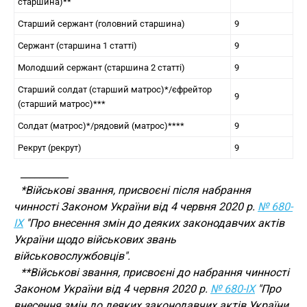
старшина)**
Старший сержант (головний старшина)
9
Сержант (старшина 1 статті)
9
Молодший сержант (старшина 2 статті)
9
Старший солдат (старший матрос)*/єфрейтор
9
(старший матрос)***
Солдат (матрос)*/рядовий (матрос)****
9
Рекрут (рекрут)
9
__________
*Військові звання, присвоєні після набрання
чинності Законом України від 4 червня 2020 р.
№ 680-
IX
"Про внесення змін до деяких законодавчих актів
України щодо військових звань
військовослужбовців".
**Військові звання, присвоєні до набрання чинності
Законом України від 4 червня 2020 р.
№ 680-IX
"Про
внесення змін до деяких законодавчих актів України