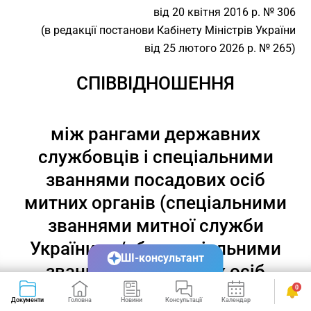
від 20 квітня 2016 р. № 306
(в редакції постанови Кабінету Міністрів України
від 25 лютого 2026 р. № 265)
СПІВВІДНОШЕННЯ
між рангами державних
службовців і спеціальними
званнями посадових осіб
митних органів (спеціальними
званнями митної служби
України та/або спеціальними
ШІ-консультант
званнями посадових осіб
0
органів доходів і зборів)
Документи
Головна
Новини
Консультації
Календар
Сервіси