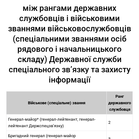
між рангами державних
службовців і військовими
званнями військовослужбовців
(спеціальними званнями осіб
рядового і начальницького
складу) Державної служби
спеціального зв’язку та захисту
інформації
Ранг
Військове (спеціальне) звання
державного
службовця
Генерал-майор* (генерал-лейтенант, генерал-
2
лейтенант Держспецзв’язку)
Бригадний генерал (генерал-майор
3