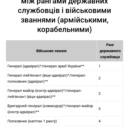
між рангами державних
службовців і військовими
званнями (армійськими,
корабельними)
Ранг
Військове звання
державного
службовця
Генерал (адмірал)*/генерал армії України**
1
Генерал-лейтенант (віце-адмірал)*/генерал-
2
полковник (адмірал)**
Генерал-майор (контр-адмірал)*/генерал-
2
лейтенант (віце-адмірал)**
Бригадний генерал (коммодор)*/генерал-майор
3
(контр-адмірал)**
Полковник (капітан 1 рангу)
4