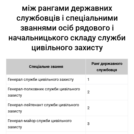
між рангами державних
службовців і спеціальними
званнями осіб рядового і
начальницького складу служби
цивільного захисту
Ранг державного
Спеціальне звання
службовця
Генерал служби цивільного захисту
1
Генерал-полковник служби цивільного
2
захисту
Генерал-лейтенант служби цивільного
2
захисту
Генерал-майор служби цивільного
3
захисту