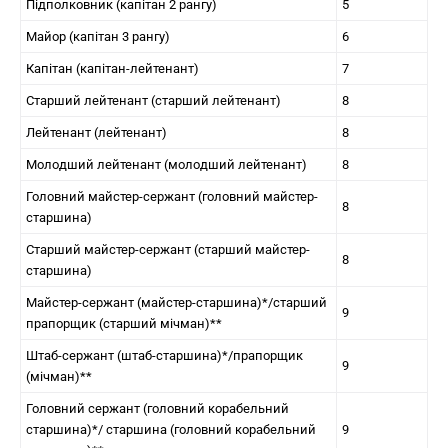
Підполковник (капітан 2 рангу)
5
Майор (капітан 3 рангу)
6
Капітан (капітан-лейтенант)
7
Старший лейтенант (старший лейтенант)
8
Лейтенант (лейтенант)
8
Молодший лейтенант (молодший лейтенант)
8
Головний майстер-сержант (головний майстер-
8
старшина)
Старший майстер-сержант (старший майстер-
8
старшина)
Майстер-сержант (майстер-старшина)*/старший
9
прапорщик (старший мічман)**
Штаб-сержант (штаб-старшина)*/прапорщик
9
(мічман)**
Головний сержант (головний корабельний
старшина)*/ старшина (головний корабельний
9