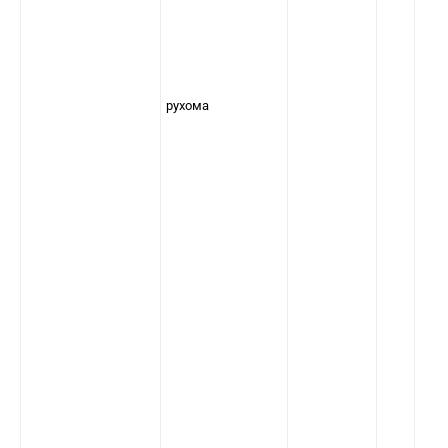
рухома