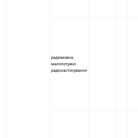
радіомовна,
малопотужні
радіозастосування