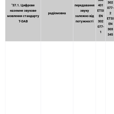
302
"37.1. Цифрове
передавання
401
077-
наземне звукове
звуку
ETSI
радіомовна
2
мовлення стандарту
залежно від
EN
ETSI
T-DAB
потужності
302
EN
077-
303
1
345