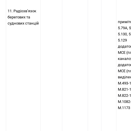
11. Радіозв’язок
берегових та
приміт
суднових станцій
5.79A, 5
5.130, 5
5.129
додато
МСЕ (п
канало
додато
МСЕ (п
виділе
M.493-
M.821-
M.822-
M.1082
M.1173