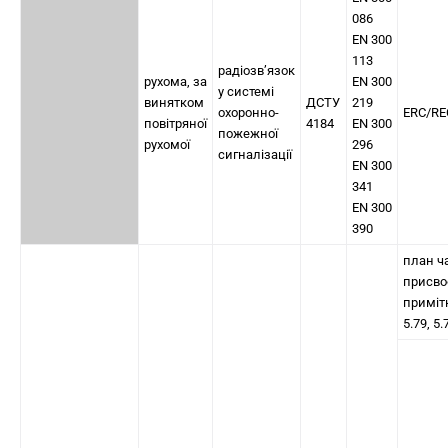
086
EN 300
113
радіозв’язок
рухома, за
EN 300
у системі
винятком
ДСТУ
219
охоронно-
ERC/RE
повітряної
4184
EN 300
пожежної
рухомої
296
сигналізації
EN 300
341
EN 300
390
план ч
присво
приміт
5.79, 5.