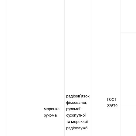
радіозв’язок
ГОСТ
фіксованої,
22579
морська
рухомої
рухома
сухопутної
та морської
радіослужб