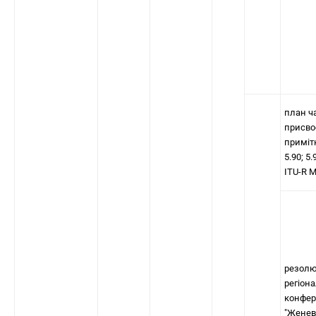
план ч
присво
приміт
5.90; 5.
ITU-R M
резолюц
регіона
конфер
"Женев