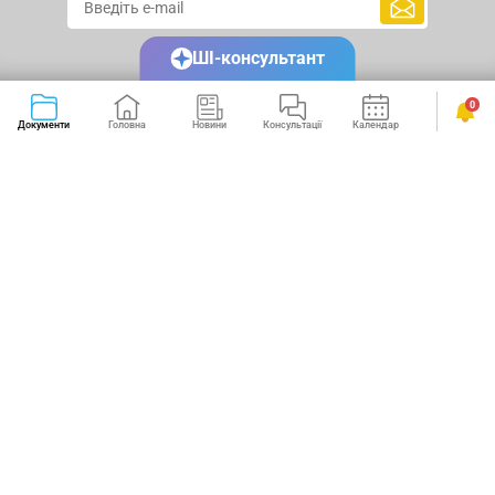
ШІ-консультант
0
Документи
Головна
Новини
Консультації
Календар
Сервіси