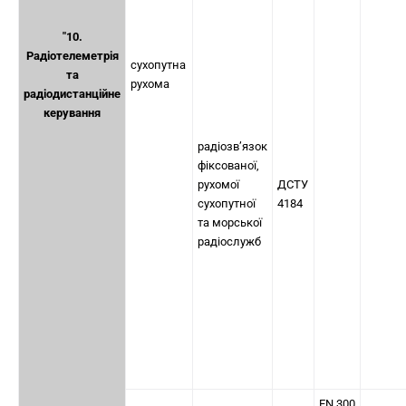
"10.
Радіотелеметрія
сухопутна
та
рухома
радіодистанційне
керування
радіозв’язок
фіксованої,
рухомої
ДСТУ
сухопутної
4184
та морської
радіослужб
EN 300