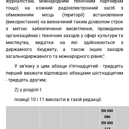
журналістам, міжнародним технічним партнерам
тощо) на кожний радіоелектронний засіб з
обмеженням місць (території) встановлення
(використання) на визначений таким дозволом строк
з метою забезпечення висвітлення, проведення
організаційних і технічних заходів у сфері культури та
мистецтва, видатки на які здійснюються з
державного бюджету, а також інших заходів
загальнодержавного та міжнародного рівня;".
У зв’язку з цим абзаци п’ятнадцятий - тридцять
перший вважати відповідно абзацами шістнадцятим
- тридцять другим;
2) у розділі I:
позиції 10 і 11 викласти в такій редакції:
EN 300
086
EN 300
113