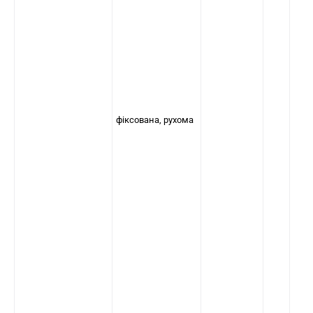
фіксована, рухома