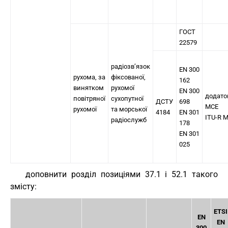
ГОСТ
22579
радіозв’язок
EN 300
рухома, за
фіксованої,
162
винятком
рухомої
EN 300
додато
повітряної
сухопутної
ДСТУ
698
МСЕ
рухомої
та морської
4184
EN 301
ITU-R M
радіослужб
178
EN 301
025
доповнити розділ позиціями 37.1 і 52.1 такого
змісту:
ETSI
EN
EN
300