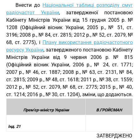
Внести до
Національної таблиці розподілу смуг
радіочастот України
, затвердженої постановою
Кабінету Міністрів України від 15 грудня 2005 р. №
1208 (Офіційний вісник України, 2005 р., № 51, ст.
3196; 2008 р., № 84, ст. 2815; 2012 р., № 52, ст. 2079, №
68, ст. 2775), і
Плану використання радіочастотного
ресурсу України
, затвердженого постановою Кабінету
Міністрів України від 9 червня 2006 р. № 815
(Офіційний вісник України, 2006 р., № 24, ст. 1771;
2007 р., № 46, ст. 1887; 2008 р., № 63, ст. 2131, № 84,
ст. 2815; 2009 р., № 48, ст. 1618; 2011 р., № 38, ст. 1559;
2012 р., № 52, ст. 2079, № 68, ст. 2775; 2015 р., № 40,
ст. 1214; 2016 р., № 30, ст. 1204), зміни, що додаються.
Прем'єр-міністр України
В.ГРОЙСМАН
Інд. 21
ЗАТВЕРДЖЕНО