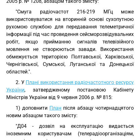
2005 р. № 1208, абзацом такого змісту:
"Смуга радіочастот 216-219 МГц може
використовуватися на вторинній основі сухопутною
рухомою службою для передавання телеметричної
інформації під час проведення сейсморозвідувальних
робіт, якщо прийманню сигналів телевізійного
мовлення не створюються завади. Використання
обмежується територією Полтавської, Харківської,
Чернігівської, Сумської, Луганської та Донецької
областей.".
2. У
Плані використання радіочастотного ресурсу
України
, затвердженому постановою Кабінету
Міністрів України від 9 червня 2006 р. № 815:
1) доповнити
План
після абзацу чотирнадцятого
новим абзацом такого змісту:
"Д04 - дозвіл на експлуатацію видається
іноземним користувачам (телерадіоорганізаціям,