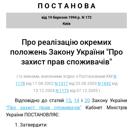
П О С Т А Н О В А
від 19 березня 1994 р. N 172
Київ
Про реалізацію окремих
положень Закону України "Про
захист прав споживачів"
( Із змінами, внесеними згідно з Постановами КМ
N
1178
від 17.08.2002
N 1317
від 20.08.2003
N 1642
від
13.12.2004
N 1173
від 07.12.2005 )
Відповідно до статей
13
,
14
і
20
Закону України
"Про захист прав споживачів"
Кабінет Міністрів
України ПОСТАНОВЛЯЄ:
1. Затвердити: