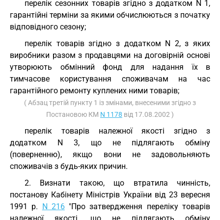
перелік сезонних товарів згідно з додатком N 1,
гарантійні терміни за якими обчислюються з початку
відповідного сезону;
перелік товарів згідно з додатком N 2, з яких
виробники разом з продавцями на договірній основі
утворюють обмінний фонд для надання їх в
тимчасове користування споживачам на час
гарантійного ремонту куплених ними товарів;
( Абзац третій пункту 1 із змінами, внесеними згідно з
Постановою КМ
N 1178
від 17.08.2002 )
перелік товарів належної якості згідно з
додатком N 3, що не підлягають обміну
(поверненню), якщо вони не задовольняють
споживачів з будь-яких причин.
2. Визнати такою, що втратила чинність,
постанову Кабінету Міністрів України від 23 вересня
1991 р.
N 216
"Про затвердження переліку товарів
належної якості, що не підлягають обміну