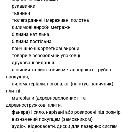
     рукавички
     тканини
     тюлегардинні і мереживні полотна
     килимові вироби метражні
     білизна натільна
     білизна постільна
     панчішно-шкарпеткові вироби
     товари в аерозольній упаковці
     друковані видання
     лінійний та листковий металопрокат, трубна 
продукція,
     пиломатеріали, погонажні (плінтус, наличник), 
плитні
     матеріали (деревноволокнисті та 
деревностружкові плити,
     фанера) і скло, нарізані або розкроєні під розмір,
     визначений покупцем (замовником)
     аудіо-,  відеокасети, диски для лазерних систем 