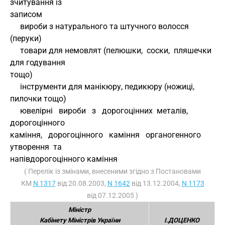
зчитування із
записом
     вироби з натурального та штучного волосся 
(перуки)
     товари для немовлят (пелюшки,  соски,  пляшечки 
для годування
тощо)
     інструменти для манікюру, педикюру (ножиці, 
пилочки тощо)
     ювелірні   вироби   з   дорогоцінних  металів,  
дорогоцінного
каміння,   дорогоцінного   каміння   органогенного   
утворення  та
напівдорогоцінного каміння
( Перелік із змінами, внесеними згідно з Постановами
КМ
N 1317
від 20.08.2003,
N 1642
від 13.12.2004,
N 1173
від 07.12.2005 )
Міністр
Кабінету Міністрів України
І.ДОЦЕНКО