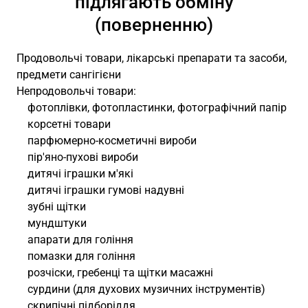
підлягають обміну
(поверненню)
 Продовольчі товари, лікарські препарати та засоби,
 предмети сангігієни
 Непродовольчі товари:
     фотоплівки, фотопластинки, фотографічний папір
     корсетні товари
     парфюмерно-косметичні вироби
     пір'яно-пухові вироби
     дитячі іграшки м'які
     дитячі іграшки гумові надувні
     зубні щітки
     мундштуки
     апарати для гоління
     помазки для гоління
     розчіски, гребенці та щітки масажні
     сурдини (для духових музичних інструментів)
     скрипічні підборіддя