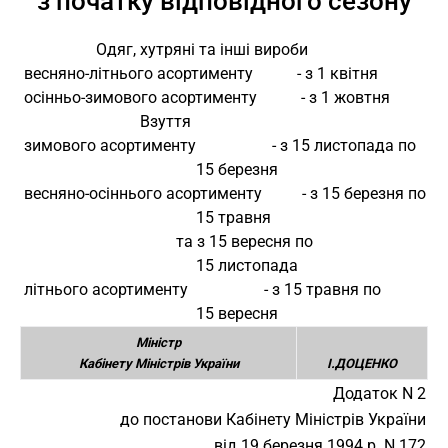
з початку відповідного сезону
                   Одяг, хутряні та інші вироби
 весняно-літнього асортименту           - з 1 квітня
 осінньо-зимового асортименту           - з 1 жовтня
                              Взуття
 зимового асортименту                   - з 15 листопада по
                                            15 березня
 весняно-осіннього асортименту          - з 15 березня по
                                            15 травня
                                       та з 15 вересня по
                                            15 листопада
 літнього асортименту                   - з 15 травня по
                                            15 вересня
Міністр
Кабінету Міністрів України
І.ДОЦЕНКО
Додаток N 2
до постанови Кабінету Міністрів України
від 19 березня 1994 р. N 172