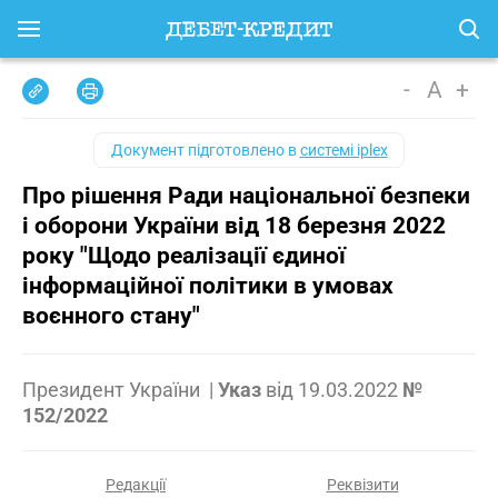
-
A
+
Документ підготовлено в
системі iplex
Про рішення Ради національної безпеки
і оборони України від 18 березня 2022
року "Щодо реалізації єдиної
інформаційної політики в умовах
воєнного стану"
Президент України
|
Указ
від
19.03.2022
№
152/2022
Редакції
Реквізити