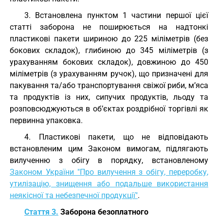
3. Встановлена пунктом 1 частини першої цієї
статті заборона не поширюється на надтонкі
пластикові пакети шириною до 225 міліметрів (без
бокових складок), глибиною до 345 міліметрів (з
урахуванням бокових складок), довжиною до 450
міліметрів (з урахуванням ручок), що призначені для
пакування та/або транспортування свіжої риби, м’яса
та продуктів із них, сипучих продуктів, льоду та
розповсюджуються в об’єктах роздрібної торгівлі як
первинна упаковка.
4. Пластикові пакети, що не відповідають
встановленим цим Законом вимогам, підлягають
вилученню з обігу в порядку, встановленому
Законом України "Про вилучення з обігу, переробку,
утилізацію, знищення або подальше використання
неякісної та небезпечної продукції"
.
Стаття 3.
Заборона безоплатного