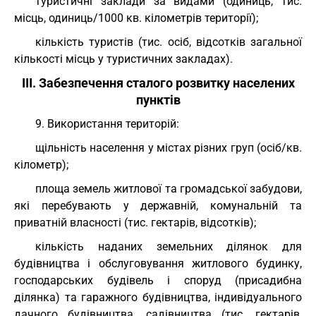
туристичні заклади за видами (одиниць, тис.
місць, одиниць/1000 кв. кілометрів території);
кількість туристів (тис. осіб, відсотків загальної
кількості місць у туристичних закладах).
III. Забезпечення сталого розвитку населених
пунктів
9. Використання територій:
щільність населення у містах різних груп (осіб/кв.
кілометр);
площа земель житлової та громадської забудови,
які перебувають у державній, комунальній та
приватній власності (тис. гектарів, відсотків);
кількість наданих земельних ділянок для
будівництва і обслуговування житлового будинку,
господарських будівель і споруд (присадибна
ділянка) та гаражного будівництва, індивідуального
дачного будівництва, садівництва (тис. гектарів,