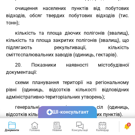
очищення населених пунктів від побутових
відходів, обсяг твердих побутових відходів (тис.
тонн);
кількість та площа діючих полігонів (звалищ),
кількість та площа закритих полігонів (звалищ), що
підлягають рекультивації, кількість
сміттєспалювальних заводів (одиниць, гектарів).
20. Показники наявності містобудівної
документації:
схеми планування території на регіональному
рівні (одиниць, відсотків кількості відповідних
адміністративно-територіальних утворень);
генеральні плани міст, селищ, сіл (одиниць,
ШІ-консультант
відсотків кількості відповідних населених пунктів).
ЗАТВЕРДЖЕНО
0
постановою Кабінету Міністрів України
Документи
Головна
Новини
Консультації
Календар
Сервіси