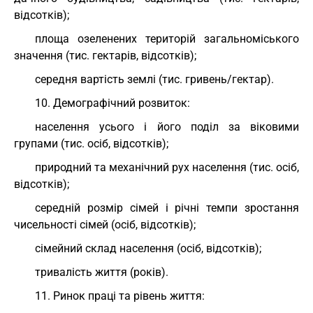
відсотків);
площа озеленених територій загальноміського
значення (тис. гектарів, відсотків);
середня вартість землі (тис. гривень/гектар).
10. Демографічний розвиток:
населення усього і його поділ за віковими
групами (тис. осіб, відсотків);
природний та механічний рух населення (тис. осіб,
відсотків);
середній розмір сімей і річні темпи зростання
чисельності сімей (осіб, відсотків);
сімейний склад населення (осіб, відсотків);
тривалість життя (років).
11. Ринок праці та рівень життя: