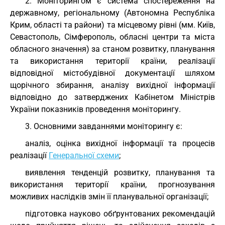
2. Моніторингом є система спостереження на
державному, регіональному (Автономна Республіка
Крим, області та райони) та місцевому рівні (мм. Київ,
Севастополь, Сімферополь, обласні центри та міста
обласного значення) за станом розвитку, планування
та використання території країни, реалізації
відповідної містобудівної документації шляхом
щорічного збирання, аналізу вихідної інформації
відповідно до затверджених Кабінетом Міністрів
України показників проведення моніторингу.
3. Основними завданнями моніторингу є:
аналіз, оцінка вихідної інформації та процесів
реалізації
Генеральної схеми
;
виявлення тенденцій розвитку, планування та
використання території країни, прогнозування
можливих наслідків змін її планувальної організації;
підготовка науково обґрунтованих рекомендацій