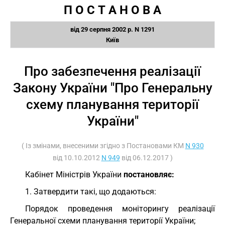
П О С Т А Н О В А
від 29 серпня 2002 р. N 1291
Київ
Про забезпечення реалізації
Закону України "Про Генеральну
схему планування території
України"
( Із змінами, внесеними згідно з Постановами КМ
N 930
від 10.10.2012
N 949
від 06.12.2017 )
Кабінет Міністрів України
постановляє:
1. Затвердити такі, що додаються:
Порядок проведення моніторингу реалізації
Генеральної схеми планування території України;