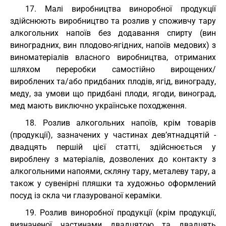
17. Малі виробництва виноробної продукції
здійснюють виробництво та розлив у споживчу тару
алкогольних напоїв без додавання спирту (вин
виноградних, вин плодово-ягідних, напоїв медових) з
виноматеріалів власного виробництва, отриманих
шляхом переробки самостійно вирощених/
вироблених та/або придбаних плодів, ягід, винограду,
меду, за умови що придбані плоди, ягоди, виноград,
мед мають виключно українське походження.
18. Розлив алкогольних напоїв, крім товарів
(продукції), зазначених у частинах дев’ятнадцятій -
двадцять першій цієї статті, здійснюється у
вироблену з матеріалів, дозволених до контакту з
алкогольними напоями, скляну тару, металеву тару, а
також у сувенірні пляшки та художньо оформлений
посуд із скла чи глазурованої кераміки.
19. Розлив виноробної продукції (крім продукції,
визначеної частинами двадцятою та двадцять