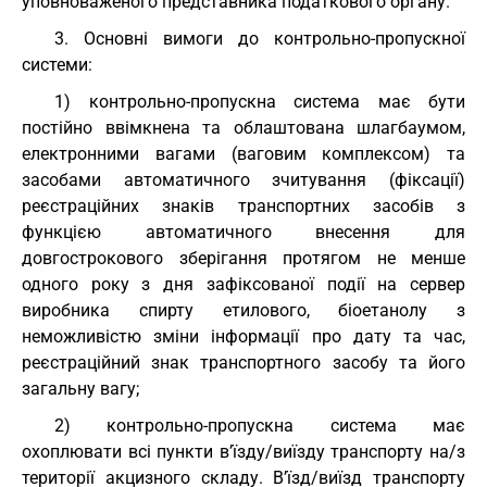
уповноваженого представника податкового органу.
3. Основні вимоги до контрольно-пропускної
системи:
1) контрольно-пропускна система має бути
постійно ввімкнена та облаштована шлагбаумом,
електронними вагами (ваговим комплексом) та
засобами автоматичного зчитування (фіксації)
реєстраційних знаків транспортних засобів з
функцією автоматичного внесення для
довгострокового зберігання протягом не менше
одного року з дня зафіксованої події на сервер
виробника спирту етилового, біоетанолу з
неможливістю зміни інформації про дату та час,
реєстраційний знак транспортного засобу та його
загальну вагу;
2) контрольно-пропускна система має
охоплювати всі пункти в’їзду/виїзду транспорту на/з
території акцизного складу. В’їзд/виїзд транспорту