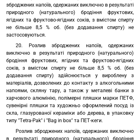
зброджених напоїв, одержаних виключно в результаті
природного (натурального) бродіння фруктових,
ягідних та фруктово-ягідних соків, з вмістом спирту
не більше 8,5 % об. (без додавання спирту) не
застосовуються.
20. Розлив зброджених напоїв, одержаних
виключно в результаті природного (натурального)
бродіння фруктових, ягідних та фруктово-ягідних
соків, з вмістом спирту не більше 8,5 % об. (без
додавання спирту) здійснюється у вироблену з
матеріалів, дозволених до контакту з алкогольними
напоями, скляну тару, а також у металеві банки з
харчового алюмінію, полімерні пляшки марки ПЕТФ,
сувенірні пляшки та художньо оформлений посуд із
скла, глазурованої кераміки або дерева, в упаковку
типу "Тetra-Pak" і "Bag in box" та ПЕТ-кеги.
Розлив зброджених напоїв, одержаних виключно
в результаті природного (натурального) бродіння