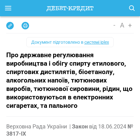
-
A
+
Документ підготовлено в
системі iplex
Про державне регулювання
виробництва і обігу спирту етилового,
спиртових дистилятів, біоетанолу,
алкогольних напоїв, тютюнових
виробів, тютюнової сировини, рідин, що
використовуються в електронних
сигаретах, та пального
Верховна Рада України
|
Закон
від
18.06.2024
№
3817-IX