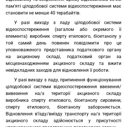
пам’яті цілодобової системи відеоспостереження має
становити не менше 40 терабайтів.
У разі виходу з ладу цілодобової системи
відеоспостереження (загалом або окремого її
елемента) виробник спирту етилового, біоетанолу у
той самий день повинен повідомити про це
уповноваженого представника податкового органу
на акцизному складі, податковий орган за
місцезнаходженням акцизного складу та вжити
невідкладних заходів для відновлення її роботи.
У разі виходу з ладу, припинення функціонування
цілодобової системи відеоспостереження ввезення/
вивезення на/з території акцизного складу
виробника спирту етилового, біоетанолу сировини,
спирту етилового, біоетанолу забороняється.
Відновлення в’їзду/виїзду транспорту на/з території
акцизного складу здійснюється у присутності