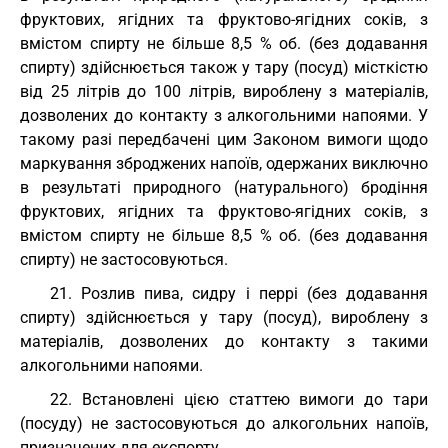
фруктових, ягідних та фруктово-ягідних соків, з
вмістом спирту не більше 8,5 % об. (без додавання
спирту) здійснюється також у тару (посуд) місткістю
від 25 літрів до 100 літрів, вироблену з матеріалів,
дозволених до контакту з алкогольними напоями. У
такому разі передбачені цим Законом вимоги щодо
маркування зброджених напоїв, одержаних виключно
в результаті природного (натурального) бродіння
фруктових, ягідних та фруктово-ягідних соків, з
вмістом спирту не більше 8,5 % об. (без додавання
спирту) не застосовуються.
21. Розлив пива, сидру і перрі (без додавання
спирту) здійснюється у тару (посуд), вироблену з
матеріалів, дозволених до контакту з такими
алкогольними напоями.
22. Встановлені цією статтею вимоги до тари
(посуду) не застосовуються до алкогольних напоїв,
призначених для експорту.