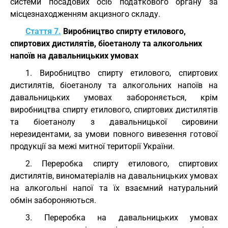
системи посадових осіб податкового органу за
місцезнаходженням акцизного складу.
Стаття 7.
Виробництво спирту етилового,
спиртових дистилятів, біоетанолу та алкогольних
напоїв на давальницьких умовах
1. Виробництво спирту етилового, спиртових
дистилятів, біоетанолу та алкогольних напоїв на
давальницьких умовах забороняється, крім
виробництва спирту етилового, спиртових дистилятів
та біоетанолу з давальницької сировини
нерезидентами, за умови повного вивезення готової
продукції за межі митної території України.
2. Переробка спирту етилового, спиртових
дистилятів, виноматеріалів на давальницьких умовах
на алкогольні напої та їх взаємний натуральний
обмін забороняються.
3. Переробка на давальницьких умовах