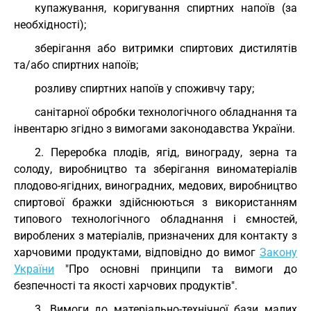
купажування, коригування спиртних напоїв (за
необхідності);
зберігання або витримки спиртових дистилятів
та/або спиртних напоїв;
розливу спиртних напоїв у споживчу тару;
санітарної обробки технологічного обладнання та
інвентарю згідно з вимогами законодавства України.
2. Переробка плодів, ягід, винограду, зерна та
солоду, виробництво та зберігання виноматеріалів
плодово-ягідних, виноградних, медових, виробництво
спиртової бражки здійснюються з використанням
типового технологічного обладнання і ємностей,
вироблених з матеріалів, призначених для контакту з
харчовими продуктами, відповідно до вимог
Закону
України
"Про основні принципи та вимоги до
безпечності та якості харчових продуктів".
3. Вимоги до матеріально-технічної бази малих