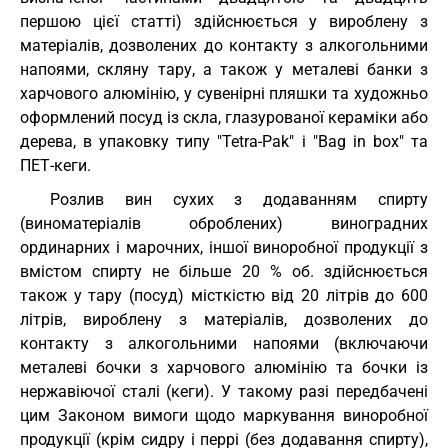
першою цієї статті) здійснюється у вироблену з
матеріалів, дозволених до контакту з алкогольними
напоями, скляну тару, а також у металеві банки з
харчового алюмінію, у сувенірні пляшки та художньо
оформлений посуд із скла, глазурованої кераміки або
дерева, в упаковку типу "Tetra-Pak" і "Bag in box" та
ПЕТ-кеги.
Розлив вин сухих з додаванням спирту
(виноматеріалів оброблених) виноградних
ординарних і марочних, іншої виноробної продукції з
вмістом спирту не більше 20 % об. здійснюється
також у тару (посуд) місткістю від 20 літрів до 600
літрів, вироблену з матеріалів, дозволених до
контакту з алкогольними напоями (включаючи
металеві бочки з харчового алюмінію та бочки із
нержавіючої сталі (кеги). У такому разі передбачені
цим Законом вимоги щодо маркування виноробної
продукції (крім сидру і перрі (без додавання спирту),