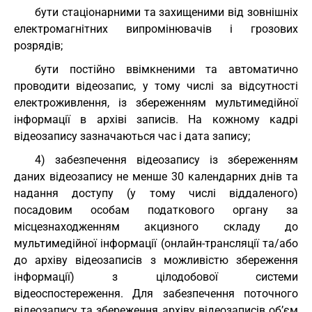
бути стаціонарними та захищеними від зовнішніх
електромагнітних випромінювачів і грозових
розрядів;
бути постійно ввімкненими та автоматично
проводити відеозапис, у тому числі за відсутності
електроживлення, із збереженням мультимедійної
інформації в архіві записів. На кожному кадрі
відеозапису зазначаються час і дата запису;
4) забезпечення відеозапису із збереженням
даних відеозапису не менше 30 календарних днів та
надання доступу (у тому числі віддаленого)
посадовим особам податкового органу за
місцезнаходженням акцизного складу до
мультимедійної інформації (онлайн-трансляції та/або
до архіву відеозаписів з можливістю збереження
інформації) з цілодобової системи
відеоспостереження. Для забезпечення поточного
відеозапису та збереження архіву відеозаписів об’єм