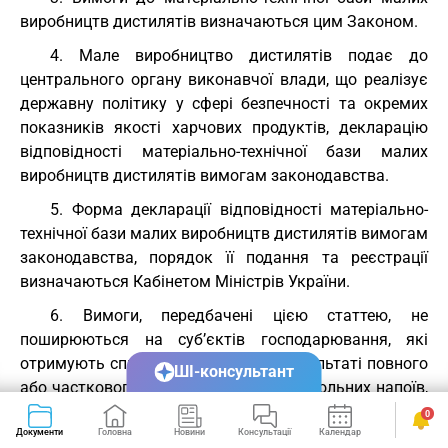
виробництв дистилятів визначаються цим Законом.
4. Мале виробництво дистилятів подає до
центрального органу виконавчої влади, що реалізує
державну політику у сфері безпечності та окремих
показників якості харчових продуктів, декларацію
відповідності матеріально-технічної бази малих
виробництв дистилятів вимогам законодавства.
5. Форма декларації відповідності матеріально-
технічної бази малих виробництв дистилятів вимогам
законодавства, порядок її подання та реєстрації
визначаються Кабінетом Міністрів України.
6. Вимоги, передбачені цією статтею, не
поширюються на суб’єктів господарювання, які
отримують спиртовий дистилят у результаті повного
ШІ-консультант
або часткового відбору спирту з алкогольних напоїв,
одержаних у результаті повного або часткового
0
збродження сусла, з метою зниження в них вмісту
Документи
Головна
Новини
Консультації
Календар
Сервіси