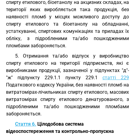
спирту етилового, біоетанолу на акцизних складах, на
території яких виробляється така продукція, без
наявності пломб у місцях можливого доступу до
спирту етилового та біоетанолу на обладнанні,
устаткуванні, спиртових комунікаціях та приладах їх
обліку, з підробленими та/або пошкодженими
пломбами забороняється.
5. Отримання та/або відпуск у виробництво
спирту етилового на території підприємств, які є
виробниками продукції, зазначеної у підпунктах "д"-
"ж" підпункту 229.1.1 пункту 229.1
статті 229
Податкового кодексу України, без наявності пломб на
витратомірах-лічильниках спирту етилового, масових
витратомірах спирту етилового денатурованого, з
підробленими та/або пошкодженими пломбами
забороняється.
Стаття 6.
Цілодобова система
відеоспостереження та контрольно-пропускна