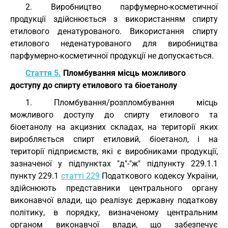
2. Виробництво парфумерно-косметичної
продукції здійснюється з використанням спирту
етилового денатурованого. Використання спирту
етилового неденатурованого для виробництва
парфумерно-косметичної продукції не допускається.
Стаття 5.
Пломбування місць можливого
доступу до спирту етилового та біоетанолу
1. Пломбування/розпломбування місць
можливого доступу до спирту етилового та
біоетанолу на акцизних складах, на території яких
виробляється спирт етиловий, біоетанол, і на
території підприємств, які є виробниками продукції,
зазначеної у підпунктах "д"-"ж" підпункту 229.1.1
пункту 229.1
статті 229
Податкового кодексу України,
здійснюють представники центрального органу
виконавчої влади, що реалізує державну податкову
політику, в порядку, визначеному центральним
органом виконавчої влади, що забезпечує