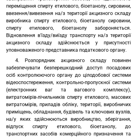
переміщення спирту етилового, біоетанолу, сировини,
ввезення/вивезення на/з території акцизного складу
виробника спирту етилового, біоетанолу сировини,
спирту етилового, біоетанолу забороняється.
Відновлення в’їзду/виїзду транспорту на/з території
акцизного складу здійснюється у присутності
уповноваженого представника податкового органу.
4. Розпорядник акцизного складу повинен
забезпечувати безперешкодний доступ посадових
осіб контролюючого органу до цілодобової системи
відеоспостереження, контрольно-пропускної системи
(електронних ваг та вагового комплексу),
витратомірів-лічильників спирту етилового, масових
витратомірів, приладів обліку, території, виробничих
приміщень, обладнання, будівель та ключових вузлів,
на/у яких здійснюються виробництво, зберігання,
відпуск спирту етилового, біоетанолу, до
транспортних засобів комерційного призначення та