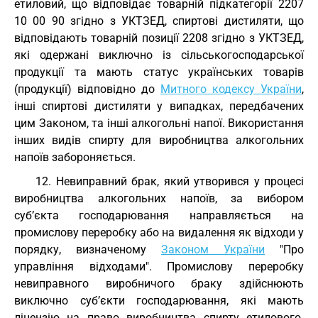
етиловий, що відповідає товарній підкатегорії
2207
10 00 90
згідно з УКТЗЕД, спиртові дистиляти, що
відповідають товарній позиції 2208 згідно з УКТЗЕД,
які одержані виключно із сільськогосподарської
продукції та мають статус українських товарів
(продукції) відповідно до
Митного кодексу України
,
інші спиртові дистиляти у випадках, передбачених
цим Законом, та інші алкогольні напої. Використання
інших видів спирту для виробництва алкогольних
напоїв забороняється.
12. Невиправний брак, який утворився у процесі
виробництва алкогольних напоїв, за вибором
суб’єкта господарювання направляється на
промислову переробку або на видалення як відходи у
порядку, визначеному
Законом України
"Про
управління відходами". Промислову переробку
невиправного виробничого браку здійснюють
виключно суб’єкти господарювання, які мають
ліцензію на право виробництва спирту етилового.