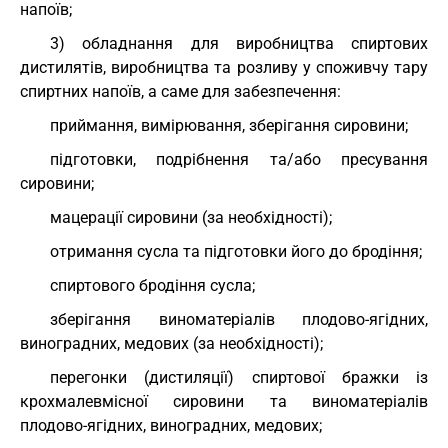
напоїв;
3) обладнання для виробництва спиртових
дистилятів, виробництва та розливу у споживчу тару
спиртних напоїв, а саме для забезпечення:
приймання, вимірювання, зберігання сировини;
підготовки, подрібнення та/або пресування
сировини;
мацерації сировини (за необхідності);
отримання сусла та підготовки його до бродіння;
спиртового бродіння сусла;
зберігання виноматеріалів плодово-ягідних,
виноградних, медових (за необхідності);
перегонки (дистиляції) спиртової бражки із
крохмалевмісної сировини та виноматеріалів
плодово-ягідних, виноградних, медових;