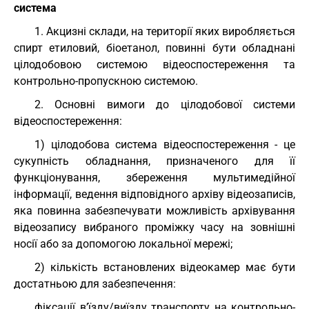
система
1. Акцизні склади, на території яких виробляється
спирт етиловий, біоетанол, повинні бути обладнані
цілодобовою системою відеоспостереження та
контрольно-пропускною системою.
2. Основні вимоги до цілодобової системи
відеоспостереження:
1) цілодобова система відеоспостереження - це
сукупність обладнання, призначеного для її
функціонування, збереження мультимедійної
інформації, ведення відповідного архіву відеозаписів,
яка повинна забезпечувати можливість архівування
відеозапису вибраного проміжку часу на зовнішні
носії або за допомогою локальної мережі;
2) кількість встановлених відеокамер має бути
достатньою для забезпечення:
фіксації в’їзду/виїзду транспорту на контрольно-