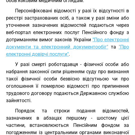
обов’язковим медичним оглядам.
Персоніфіковані відомості у разі їх відсутності в
реєстрі застрахованих осіб, а також у разі зміни або
уточнення зазначених відомостей подаються через
веб-портал електронних послуг Пенсійного фонду з
дотриманням вимог законів України
"Про електронні
документи та електронний документообіг"
та
"Про
електронні довірчі послуги"
.
У разі смерті роботодавця - фізичної особи або
набрання законної сили рішенням суду про визнання
такої фізичної особи безвісно відсутньою чи про
оголошення її померлою відомості про припинення
трудового договору подаються Державною службою
зайнятості.
Порядок та строки подання відомостей,
зазначених в абзацах першому - шостому цієї
частини, встановлюються Пенсійним фондом за
погодженням із центральними органами виконавчої