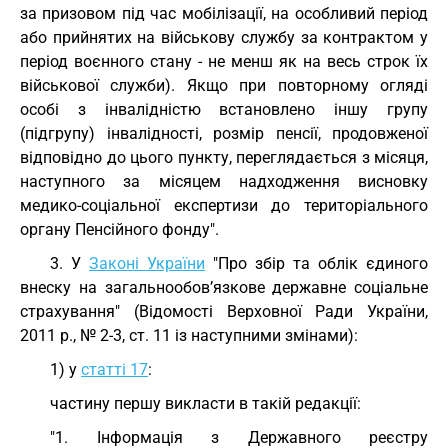
за призовом під час мобілізації, на особливий період
або прийнятих на військову службу за контрактом у
період воєнного стану - не менш як на весь строк їх
військової служби). Якщо при повторному огляді
особі з інвалідністю встановлено іншу групу
(підгрупу) інвалідності, розмір пенсії, продовженої
відповідно до цього пункту, переглядається з місяця,
наступного за місяцем надходження висновку
медико-соціальної експертизи до територіального
органу Пенсійного фонду".
3. У
Законі України
"Про збір та облік єдиного
внеску на загальнообов’язкове державне соціальне
страхування" (Відомості Верховної Ради України,
2011 р., № 2-3, ст. 11 із наступними змінами):
1) у
статті 17
:
частину першу викласти в такій редакції:
"1. Інформація з Державного реєстру