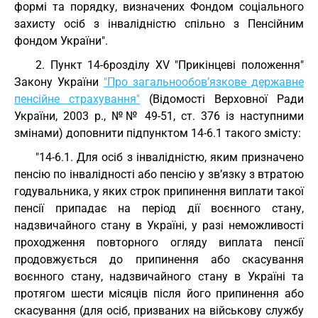
формі та порядку, визначених Фондом соціального
захисту осіб з інвалідністю спільно з Пенсійним
фондом України".
2. Пункт 14-6розділу XV "Прикінцеві положення"
Закону України
"Про загальнообов’язкове державне
пенсійне страхування"
(Відомості Верховної Ради
України, 2003 р., №№ 49-51, ст. 376 із наступними
змінами) доповнити підпунктом 14-6.1 такого змісту:
"14-6.1. Для осіб з інвалідністю, яким призначено
пенсію по інвалідності або пенсію у зв’язку з втратою
годувальника, у яких строк припинення виплати такої
пенсії припадає на період дії воєнного стану,
надзвичайного стану в Україні, у разі неможливості
проходження повторного огляду виплата пенсії
продовжується до припинення або скасування
воєнного стану, надзвичайного стану в Україні та
протягом шести місяців після його припинення або
скасування (для осіб, призваних на військову службу