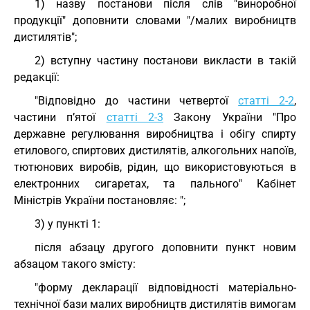
1) назву постанови після слів "виноробної
продукції" доповнити словами "/малих виробництв
дистилятів";
2) вступну частину постанови викласти в такій
редакції:
"Відповідно до частини четвертої
статті 2-2
,
частини п’ятої
статті 2-3
Закону України "Про
державне регулювання виробництва і обігу спирту
етилового, спиртових дистилятів, алкогольних напоїв,
тютюнових виробів, рідин, що використовуються в
електронних сигаретах, та пального" Кабінет
Міністрів України постановляє: ";
3) у пункті 1:
після абзацу другого доповнити пункт новим
абзацом такого змісту:
"форму декларації відповідності матеріально-
технічної бази малих виробництв дистилятів вимогам