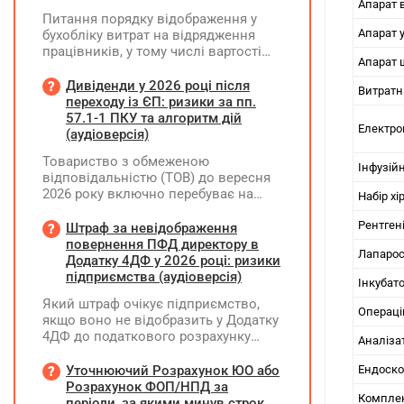
Апарат в
Питання порядку відображення у
Апарат 
бухобліку витрат на відрядження
працівників, у тому числі вартості
Апарат ш
проживання в готелі, яке сплачено з
карткового рахунку працівника та
Дивіденди у 2026 році після
Витратні
підтвердження таких операцій
переходу із ЄП: ризики за пп.
первинними документами, належать
57.1-1 ПКУ та алгоритм дій
Електро
до компетенції Мінфіну
(аудіоверсія)
Товариство з обмеженою
Інфузій
відповідальністю (ТОВ) до вересня
2026 року включно перебуває на
Набір хі
спрощеній системі оподаткування
(єдиний податок, 3 група, ставка 5%,
Рентген
Штраф за невідображення
неплатник ПДВ). З 1 жовтня 2026
повернення ПФД директору в
Лапарос
року підприємство переходить на
Додатку 4ДФ у 2026 році: ризики
загальну систему оподаткування
підприємства (аудіоверсія)
Інкубат
(стає платником податку на
Який штраф очікує підприємство,
прибуток). За результатами
Операці
якщо воно не відобразить у Додатку
діяльності у періоді 2024–2025 років
4ДФ до податкового розрахунку
(під час перебування на спрощеній
Аналіза
повернення поворотної фінансової
системі) підприємство отримало
допомоги (ПФД) директору?
Уточнюючий Розрахунок ЮО або
Ендоско
чистий прибуток, сума
Розрахунок ФОП/НПД за
нерозподіленого прибутку в балансі
Комплек
періоди, за якими минув строк