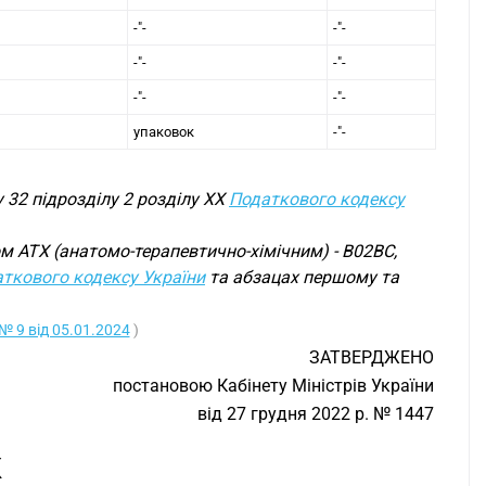
-"-
-"-
-"-
-"-
-"-
-"-
упаковок
-"-
 32 підрозділу 2 розділу XX
Податкового кодексу
м АТХ (анатомо-терапевтично-хімічним) - B02BC,
ткового кодексу України
та абзацах першому та
№ 9 від 05.01.2024
)
ЗАТВЕРДЖЕНО
постановою Кабінету Міністрів України
від 27 грудня 2022 р. № 1447
К