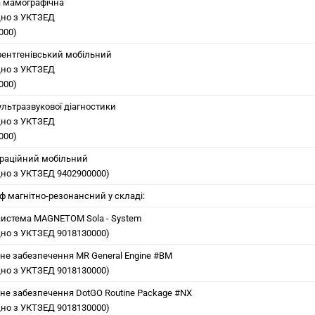
 мамографічна
дно з
УКТЗЕД
000)
рентгенівський мобільний
дно з
УКТЗЕД
000)
ультразвукової діагностики
дно з
УКТЗЕД
000)
ераційний мобільний
ідно з УКТЗЕД 9402900000)
ф магнітно-резонансний у складі:
система MAGNETOM Sola - System
ідно з УКТЗЕД 9018130000)
не забезпечення MR General Engine #BM
ідно з УКТЗЕД 9018130000)
не забезпечення DotGO Routine Package #NX
ідно з УКТЗЕД 9018130000)