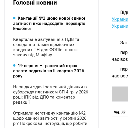
Головні новини
Від
Квитанції №2 щодо нової єдиної
Україн
звітності вже надходять: перевірте
Україн
Е-кабінет
Квартальне звітування з ПДВ та
Зат
складання тільки щомісячних
зведених ПН для ФОПів: проєкт
пер
закону від Мінфіну
час воє
19 серпня – граничний строк
пер
сплати податків за ІI квартал 2026
час воє
року
Наслідки здачі земельної ділянки в
суборенду платником ЄП 4 гр. у 2026
році: ІПК від ДПС та коментар
редакції
Інд. 73
Отримали негативну квитанцію №2
щодо єдиної звітності у серпні 2026
р.? Покрокова інструкція, що робити