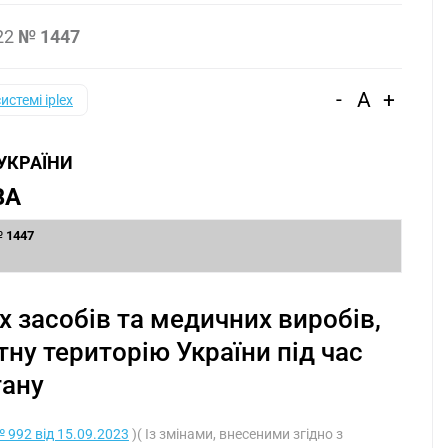
22
№ 1447
-
A
+
системі iplex
 УКРАЇНИ
ВА
№ 1447
х засобів та медичних виробів,
ну територію України під час
тану
 992 від 15.09.2023
)( Із змінами, внесеними згідно з