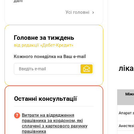
далі
Усі головні
Головне за тиждень
від редакції «Дебет-Кредит»
Кожного понеділка на Ваш e-mail
лік
Міжн
Останні консультації
Апарат з
Витрати на відрядження
працівника за кордоном, які
сплачені з карткового рахунку
Анестез
працівника