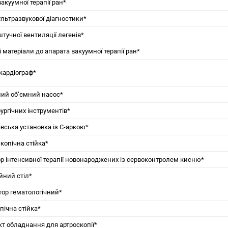
акуумної терапії ран*
ультразвукової діагностики*
тучної вентиляції легенів*
 матеріали до апарата вакуумної терапії ран*
кардіограф*
ний об’ємний насос*
рургічних інструментів*
івська установка із С-аркою*
копічна стійка*
ор інтенсивної терапії новонароджених із сервоконтролем кисню*
йний стіл*
тор гематологічний*
пічна стійка*
т обладнання для артроскопії*