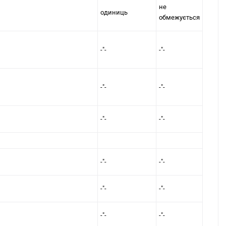
не
одиниць
обмежується
-"-
-"-
-"-
-"-
-"-
-"-
-"-
-"-
-"-
-"-
-"-
-"-