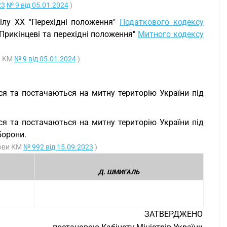
23
№ 9 від 05.01.2024
)
ділу XX "Перехідні положення"
Податкового кодексу
"Прикінцеві та перехідні положення"
Митного кодексу
и КМ
№ 9 від 05.01.2024
)
ься та постачаються на митну територію України під
ься та постачаються на митну територію України під
борони.
нови КМ
№ 992 від 15.09.2023
)
Д. ШМИГАЛЬ
ЗАТВЕРДЖЕНО