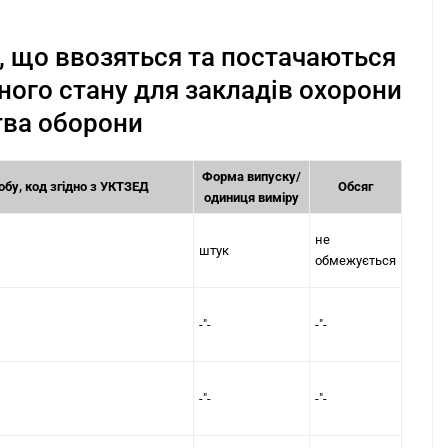
в, що ввозяться та постачаються
нного стану для закладів охорони
тва оборони
Форма випуску/
бу, код згідно з
УКТЗЕД
Обсяг
одиниця виміру
не
штук
обмежується
-"-
-"-
-"-
-"-