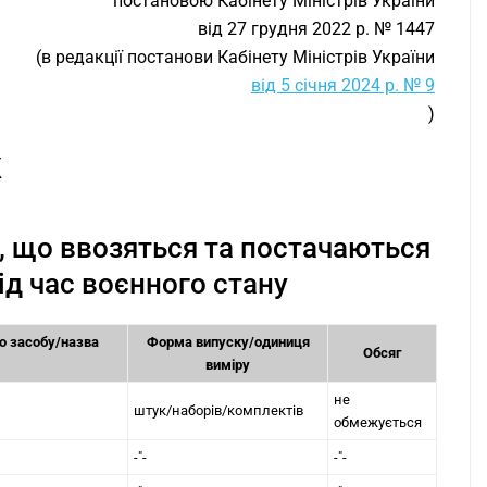
постановою Кабінету Міністрів України
від 27 грудня 2022 р. № 1447
(в редакції постанови Кабінету Міністрів України
від 5 січня 2024 р. № 9
)
К
в, що ввозяться та постачаються
ід час воєнного стану
о засобу/назва
Форма випуску/одиниця
Обсяг
виміру
не
штук/наборів/комплектів
обмежується
-"-
-"-