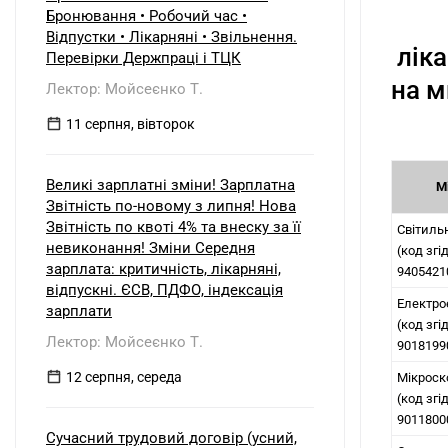
б) нерезидентом?
Бронювання • Робочий час •
Відпустки • Лікарняні • Звільнення.
лік
Перевірки Держпраці і ТЦК
на м
Лектор: Мойсеєнко Т.
11 серпня, вівторок
Великі зарплатні зміни! Зарплатна
М
Звітність по-новому з липня! Нова
Звітність по квоті 4% та внеску за її
Світиль
невиконання! Зміни Середня
(код згі
зарплата: критичність, лікарняні,
9405421
відпускні. ЄСВ, ПДФО, індексація
Електро
зарплати
(код згі
Лектор: Мойсеєнко Т.
9018199
12 серпня, середа
Мікроск
(код згі
9011800
Сучасний трудовий договір (усний,