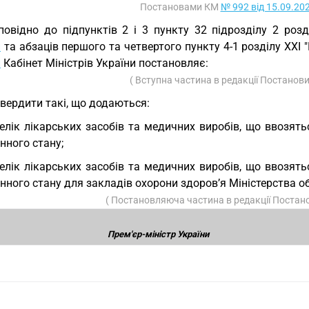
Постановами КМ
№ 992 від 15.09.20
повідно до підпунктів 2 і 3 пункту 32 підрозділу 2 роз
и
та абзаців першого та четвертого пункту 4-1 розділу XXI 
и
Кабінет Міністрів України постановляє:
( Вступна частина в редакції Постанов
вердити такі, що додаються:
елік лікарських засобів та медичних виробів, що ввозят
нного стану;
елік лікарських засобів та медичних виробів, що ввозят
нного стану для закладів охорони здоров’я Міністерства о
( Постановляюча частина в редакції Поста
Прем'єр-міністр України