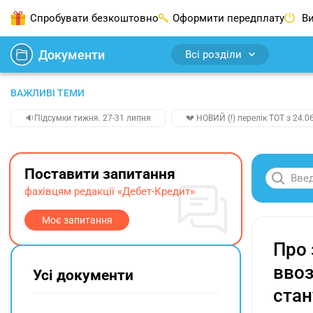
Спробувати безкоштовно
Оформити передплату
Ви
Документи
Всі розділи
ВАЖЛИВІ ТЕМИ
🔉Підсумки тижня. 27-31 липня
💔 НОВИЙ (!) перелік ТОТ з 24.06
Поставити запитання
фахівцям редакції «Дебет-Кредит»
Моє запитання
Про 
ввоз
Усі документи
стан