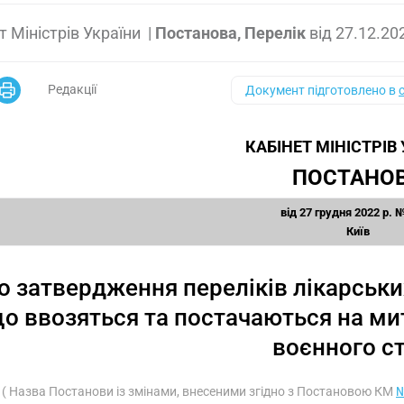
т Міністрів України
|
Постанова, Перелік
від
27.12.20
Редакції
Документ підготовлено в
КАБІНЕТ МІНІСТРІВ
ПОСТАНО
від 27 грудня 2022 р. 
Київ
о затвердження переліків лікарськи
о ввозяться та постачаються на мит
воєнного с
( Назва Постанови із змінами, внесеними згідно з Постановою КМ
№