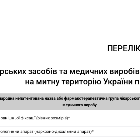
ПЕРЕЛІ
арських засобів та медичних виробі
на митну територію України п
ародна непатентована назва або фармакотерапевтична група лікарськог
медичного виробу
овнішньої фіксації (різних розмірів)*
іологічний апарат (наркозно-дихальний апарат)*