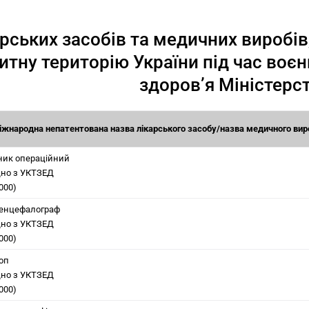
арських засобів та медичних виробі
итну територію України під час воє
здоров’я Міністерс
іжнародна непатентована назва лікарського засобу/назва медичного виро
ник операційний
дно з
УКТЗЕД
000)
енцефалограф
дно з
УКТЗЕД
000)
оп
дно з
УКТЗЕД
000)