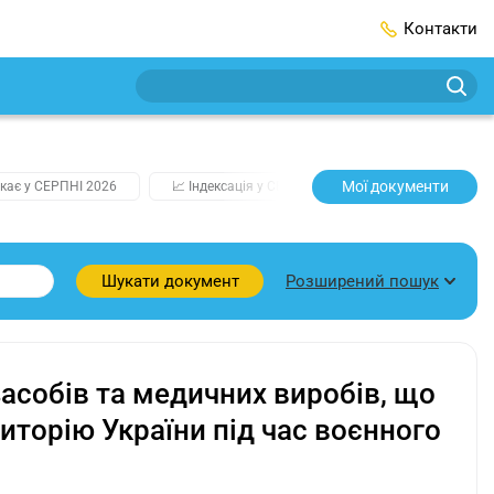
Контакти
Мої документи
кає у СЕРПНІ 2026
📈 Індексація у СЕРПНІ
2️⃣0️⃣2️⃣7️⃣ Усі клю
Розширений пошук
Шукати документ
асобів та медичних виробів, що
иторію України під час воєнного