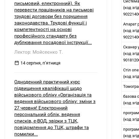
Система
письмовий, електронний). Як
(код згі
перевести працівників на письмові
9022140
трудові договори без порушення
законодавства. Трудові функції і
Апарат 
компетентності на основі
(код згі
професійного стандарту без
9022140
дублювання посадової інструкції...
Сканер 
Лектор: Мойсеєнко Т.
(код згі
9018120
14 серпня, пʼятниця
Стіл оп
(код зг
Одноденний практичний курс
Томогра
підвищення кваліфікації щодо
військового обліку «Організація та
базова 
ведення військового обліку: зміни з
(код зг
27 червня! Електронний
програм
персональний облік, ведення
(код зг
списків, е-ВОД, звірки з ТЦК,
повідомлення до ТЦК, штрафи та
програм
помилки...
(код зг