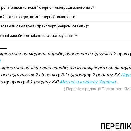
рентгенівської комп’ютерної томографії всього тіла*
ий інжектор для комп’ютерної томографії*
ізований санітарний транспорт (неброньований)*
тичні засоби для місцевого застосування**
____
ирюється на медичні вироби, зазначені в підпункті 2 пункту
и
.
ширюється на лікарські засоби, які класифікуються за кодо
ні в підпунктах 2 і 3 пункту 32 підрозділу 2 розділу XX
Пода
ому пункту 4-1 розділу XXI
Митного кодексу України
.
( Перелік в редакції Постанови КМ
ПЕРЕЛІ