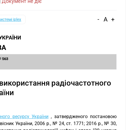
|
Документ не діє
-
A
+
системі iplex
 УКРАЇНИ
ВА
№ 563
у використання радіочастотного
аїни
ного ресурсу України
, затвердженого постановою
існик України, 2006 р., № 24, ст. 1771; 2016 р., № 30,