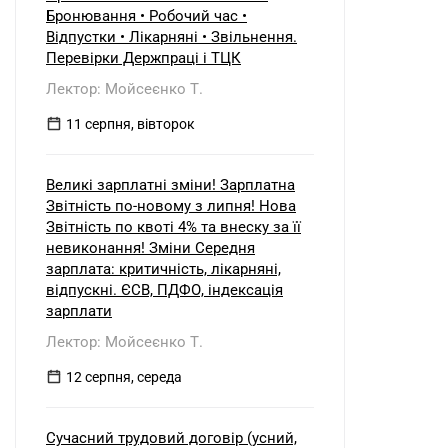
б) нерезидентом?
Бронювання • Робочий час •
Відпустки • Лікарняні • Звільнення.
Перевірки Держпраці і ТЦК
Лектор: Мойсеєнко Т.
11 серпня, вівторок
Великі зарплатні зміни! Зарплатна
Звітність по-новому з липня! Нова
Звітність по квоті 4% та внеску за її
невиконання! Зміни Середня
зарплата: критичність, лікарняні,
відпускні. ЄСВ, ПДФО, індексація
зарплати
Лектор: Мойсеєнко Т.
12 серпня, середа
Сучасний трудовий договір (усний,