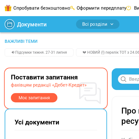
Спробувати безкоштовно
Оформити передплату
Ви
Документи
Всі розділи
ВАЖЛИВІ ТЕМИ
🔉Підсумки тижня. 27-31 липня
💔 НОВИЙ (!) перелік ТОТ з 24.06
Поставити запитання
фахівцям редакції «Дебет-Кредит»
Моє запитання
Про 
ресу
Усі документи