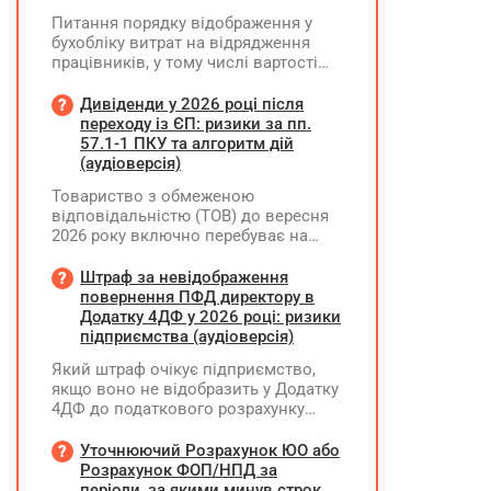
Питання порядку відображення у
бухобліку витрат на відрядження
працівників, у тому числі вартості
проживання в готелі, яке сплачено з
карткового рахунку працівника та
Дивіденди у 2026 році після
підтвердження таких операцій
переходу із ЄП: ризики за пп.
первинними документами, належать
57.1-1 ПКУ та алгоритм дій
до компетенції Мінфіну
(аудіоверсія)
Товариство з обмеженою
відповідальністю (ТОВ) до вересня
2026 року включно перебуває на
спрощеній системі оподаткування
(єдиний податок, 3 група, ставка 5%,
Штраф за невідображення
неплатник ПДВ). З 1 жовтня 2026
повернення ПФД директору в
року підприємство переходить на
Додатку 4ДФ у 2026 році: ризики
загальну систему оподаткування
підприємства (аудіоверсія)
(стає платником податку на
Який штраф очікує підприємство,
прибуток). За результатами
якщо воно не відобразить у Додатку
діяльності у періоді 2024–2025 років
4ДФ до податкового розрахунку
(під час перебування на спрощеній
повернення поворотної фінансової
системі) підприємство отримало
допомоги (ПФД) директору?
Уточнюючий Розрахунок ЮО або
чистий прибуток, сума
Розрахунок ФОП/НПД за
нерозподіленого прибутку в балансі
періоди, за якими минув строк