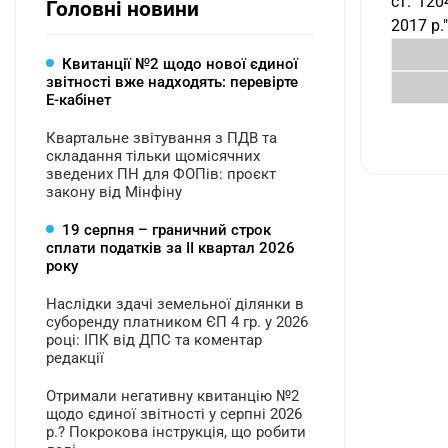
ст. 120
Головні новини
2017 р.
Квитанції №2 щодо нової єдиної
звітності вже надходять: перевірте
Е-кабінет
Квартальне звітування з ПДВ та
складання тільки щомісячних
зведених ПН для ФОПів: проєкт
закону від Мінфіну
19 серпня – граничний строк
сплати податків за ІI квартал 2026
року
Наслідки здачі земельної ділянки в
суборенду платником ЄП 4 гр. у 2026
році: ІПК від ДПС та коментар
редакції
Отримали негативну квитанцію №2
щодо єдиної звітності у серпні 2026
р.? Покрокова інструкція, що робити