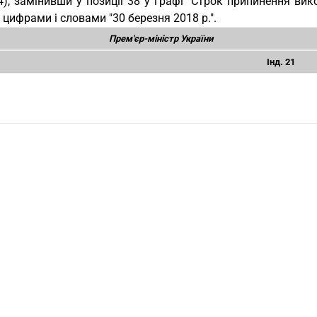
4), замінивши у позиції 38 у графі "Строк припинення вик
" цифрами і словами "30 березня 2018 р.".
Прем'єр-міністр України
Інд. 21