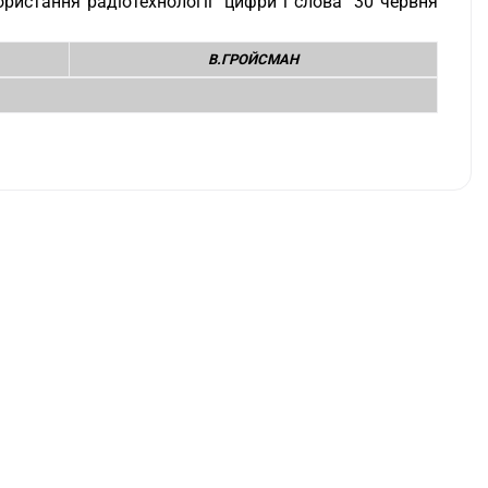
ористання радіотехнології" цифри і слова "30 червня
В.ГРОЙСМАН