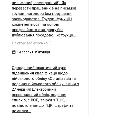
письмовий, електронний). Як
перевести працівників на письмові
трудові договори без порушення
законодавства. Трудові функції і
компетентності на основі
професійного стандарту без
дублювання посадової інструкції...
Лектор: Мойсеєнко Т.
14 серпня, пʼятниця
Одноденний практичний курс
підвищення кваліфікації щодо
військового обліку «Організація та
ведення військового обліку: зміни з
27 червня! Електронний
персональний облік, ведення
списків, е-ВОД, звірки з ТЦК,
повідомлення до ТЦК, штрафи та
помилки...