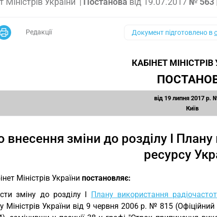
т Міністрів України
|
Постанова
від
19.07.2017
№ 563
Редакції
Документ підготовлено в
КАБІНЕТ МІНІСТРІВ
ПОСТАНО
від 19 липня 2017 р. 
Київ
о внесення зміни до розділу I План
ресурсу Укр
інет Міністрів України
постановляє:
сти зміну до розділу I
Плану використання радіочастот
у Міністрів України від 9 червня 2006 р. № 815 (Офіційний в