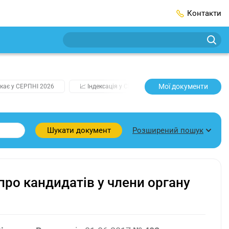
Контакти
Мої документи
кає у СЕРПНІ 2026
📈 Індексація у СЕРПНІ
2️⃣0️⃣2️⃣7️⃣ Усі клю
Розширений пошук
Шукати документ
ро кандидатів у члени органу