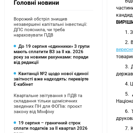
Від
Головні новини
частини
кандид
Ворожий обстріл знищив
ВИРІШ
незавершені капітальні інвестиції:
ДПС пояснила, чи треба
1. 
нараховувати ПДВ
2. 
До 19 серпня «єдинники» 3 групи
вересн
мають сплатити ВЗ за ІІ кв. 2026
товарис
року за новими рахунками: поради
від редакції
3. 
Квитанції №2 щодо нової єдиної
державн
звітності вже надходять: перевірте
4. 
Е-кабінет
5. 
Квартальне звітування з ПДВ та
складання тільки щомісячних
Націона
зведених ПН для ФОПів: проєкт
6. 
закону від Мінфіну
друкова
19 серпня – граничний строк
сплати податків за ІI квартал 2026
7. 