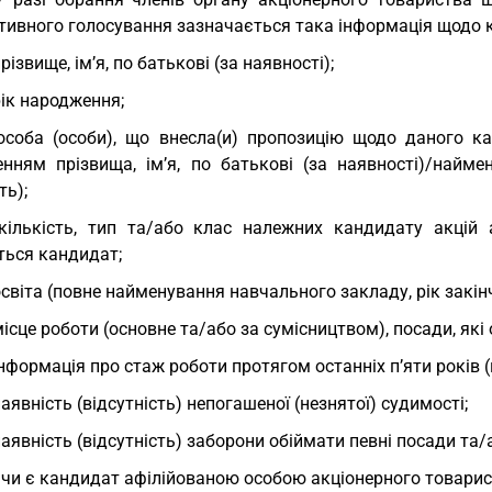
тивного голосування зазначається така інформація щодо к
прізвище, ім’я, по батькові (за наявності);
рік народження;
особа (особи), що внесла(и) пропозицію щодо даного ка
енням прізвища, ім’я, по батькові (за наявності)/найме
ть);
кількість, тип та/або клас належних кандидату акцій 
ться кандидат;
освіта (повне найменування навчального закладу, рік закінч
місце роботи (основне та/або за сумісництвом), посади, як
інформація про стаж роботи протягом останніх п’яти років (
наявність (відсутність) непогашеної (незнятої) судимості;
наявність (відсутність) заборони обіймати певні посади та
 чи є кандидат афілійованою особою акціонерного товарист