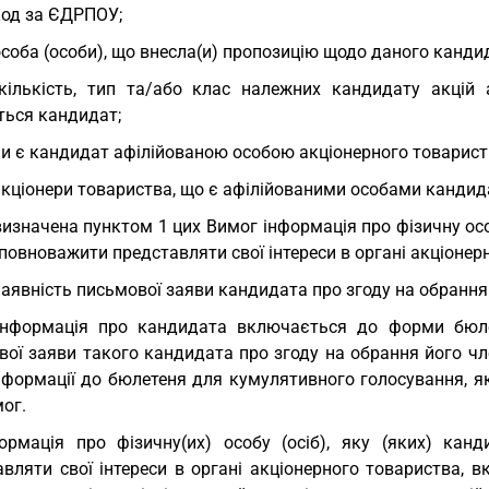
код за ЄДРПОУ;
особа (особи), що внесла(и) пропозицію щодо даного канди
кількість, тип та/або клас належних кандидату акцій 
ться кандидат;
чи є кандидат афілійованою особою акціонерного товариств
акціонери товариства, що є афілійованими особами кандид
визначена пунктом 1 цих Вимог інформація про фізичну осо
повноважити представляти свої інтереси в органі акціонер
наявність письмової заяви кандидата про згоду на обрання
Інформація про кандидата включається до форми бюле
вої заяви такого кандидата про згоду на обрання його ч
нформації до бюлетеня для кумулятивного голосування, як
ог.
ормація про фізичну(их) особу (осіб), яку (яких) ка
авляти свої інтереси в органі акціонерного товариства,