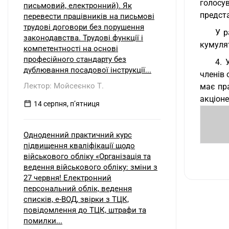
голосув
письмовий, електронний). Як
предста
перевести працівників на письмові
трудові договори без порушення
У р
законодавства. Трудові функції і
кумуля
компетентності на основі
професійного стандарту без
4. 
дублювання посадової інструкції...
членів 
Лектор: Мойсеєнко Т.
має пр
акціон
14 серпня, пʼятниця
Одноденний практичний курс
підвищення кваліфікації щодо
військового обліку «Організація та
ведення військового обліку: зміни з
27 червня! Електронний
персональний облік, ведення
списків, е-ВОД, звірки з ТЦК,
повідомлення до ТЦК, штрафи та
помилки...