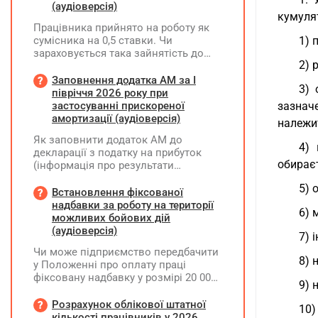
(аудіоверсія)
кумуля
Працівника прийнято на роботу як
сумісника на 0,5 ставки. Чи
1) 
зараховується така зайнятість до
2) 
ліміту (квоти) з працевлаштування
осіб з інвалідністю відповідно до
Заповнення додатка АМ за І
3) 
вимог законодавства?
півріччя 2026 року при
застосуванні прискореної
зазнач
амортизації (аудіоверсія)
належи
Як заповнити додаток АМ до
4) 
декларації з податку на прибуток
обирає
(інформація про результати
амортизації за І півріччя 2026 року)?
5) 
Чи потрібно для цього брати дані
Встановлення фіксованої
станом на 01.01.2026 р.? Якщо до
надбавки за роботу на території
6) 
окремих верстатів групи 4
можливих бойових дій
застосовується прискорена
(аудіоверсія)
7) 
амортизація, чи потрібно зазначати
Чи може підприємство передбачити
вартість усіх таких верстатів на
8) 
у Положенні про оплату праці
початок і кінець звітного періоду?
фіксовану надбавку у розмірі 20 000
При цьому щодо частини верстатів
9) 
грн за роботу на території можливих
рішення про застосування
бойових дій, якщо для окремих
Розрахунок облікової штатної
прискореної амортизації прийнято з
10)
посад вона перевищуватиме 50%
кількості працівників у 2026