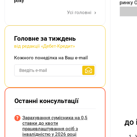
року
ринку О
Усі головні
Головне за тиждень
від редакції «Дебет-Кредит»
Кожного понеділка на Ваш e-mail
Останні консультації
Зарахування сумісника на 0,5
до 
ставки до квоти
працевлаштування осіб з
інвалідністю у 2026 році
1. 