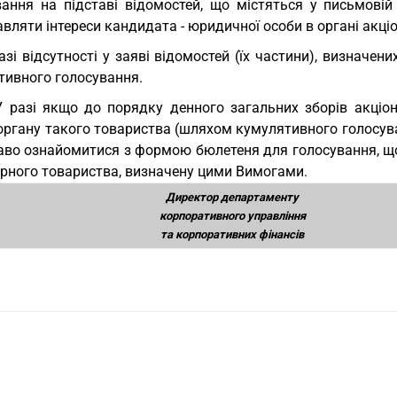
ання на підставі відомостей, що містяться у письмовій з
вляти інтереси кандидата - юридичної особи в органі акці
азі відсутності у заяві відомостей (їх частини), визначе
тивного голосування.
У разі якщо до порядку денного загальних зборів акці
органу такого товариства (шляхом кумулятивного голосува
аво ознайомитися з формою бюлетеня для голосування, що
ерного товариства, визначену цими Вимогами.
Директор департаменту
корпоративного управління
та корпоративних фінансів