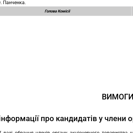
. Панченка.
Голова Комісії
ВИМОГ
інформації про кандидатів у члени 
У разі обрання членів органу акціонерного товариства