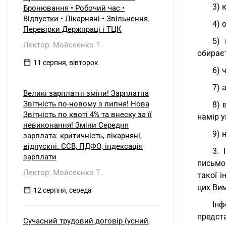
3) 
Бронювання • Робочий час •
Відпустки • Лікарняні • Звільнення.
4) 
Перевірки Держпраці і ТЦК
5) 
Лектор: Мойсеєнко Т.
обирає
11 серпня, вівторок
6) 
7) 
Великі зарплатні зміни! Зарплатна
Звітність по-новому з липня! Нова
8) 
Звітність по квоті 4% та внеску за її
намір у
невиконання! Зміни Середня
9) 
зарплата: критичність, лікарняні,
відпускні. ЄСВ, ПДФО, індексація
3. 
зарплати
письмо
Лектор: Мойсеєнко Т.
такої і
цих Вим
12 серпня, середа
Інф
предст
Сучасний трудовий договір (усний,