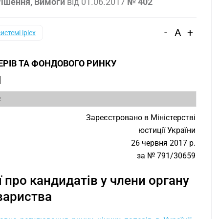
ішення, Вимоги
від
01.06.2017
№ 402
-
A
+
системі iplex
ЕРІВ ТА ФОНДОВОГО РИНКУ
Я
2
Зареєстровано в Міністерстві
юстиції України
26 червня 2017 р.
за № 791/30659
 про кандидатів у члени органу
вариства