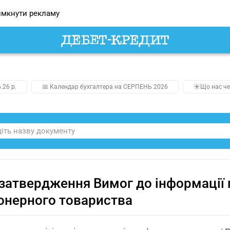
мкнути рекламу
.26 р.
📅 Календар бухгалтера на СЕРПЕНЬ 2026
☀️Що нас че
затвердження Вимог до інформації п
онерного товариства