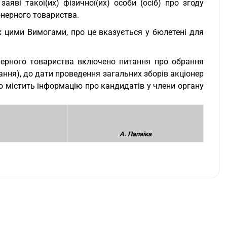
аяві такої(их) фізичної(их) особи (осіб) про згоду
онерного товариства.
них цими Вимогами, про це вказується у бюлетені для
онерного товариства включено питання про обрання
ння), до дати проведення загальних зборів акціонер
 містить інформацію про кандидатів у члени органу
А. Папаіка