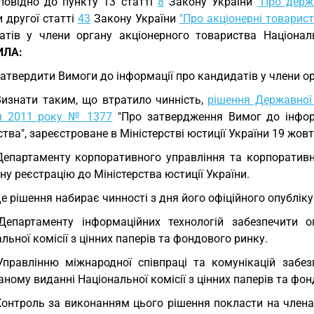
повідно до пункту 13 статті
8
Закону України
"Про держ
 другої статті
43
Закону України
"Про акціонерні товарист
атів у члени органу акціонерного товариства Націонал
ИЛА:
Затвердити Вимоги до інформації про кандидатів у члени о
Визнати таким, що втратило чинність,
рішення Державної 
я 2011 року № 1377
"Про затвердження Вимог до інформ
тва", зареєстроване в Міністерстві юстиції України 19 жов
Департаменту корпоративного управління та корпоративн
у реєстрацію до Міністерства юстиції України.
Це рішення набирає чинності з дня його офіційного опублік
Департаменту інформаційних технологій забезпечити 
льної комісії з цінних паперів та фондового ринку.
Управлінню міжнародної співпраці та комунікацій забе
ному виданні Національної комісії з цінних паперів та фон
Контроль за виконанням цього рішення покласти на члена 