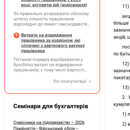
01.01.2025 р., а щодо інших — з
посадового окладу?
році: алгоритм дій (аудіоверсія)
01.01.2026 р.
11)
Як правильно розрахувати облікову
акц
штатну кількість працівників
більше
відповідно до вимог законодавства
у 2026 році?
зазнач
Витрати на відрядження
акцій, 
працівника за кордоном, які
сплачені з карткового рахунку
пос
працівника
по бать
Питання порядку відображення у
12)
бухобліку витрат на відрядження
працівників, у тому числі вартості
зазнач
проживання в готелі, яке сплачено з
пакета(
карткового рахунку працівника та
Усі консультації
підтвердження таких операцій
13)
первинними документами, належать
до компетенції Мінфіну
2. 
кумуля
Семінари для бухгалтерів
1) 
Сумісники на підприємстві – 2026
2) 
Прийняття • Військовий облік •