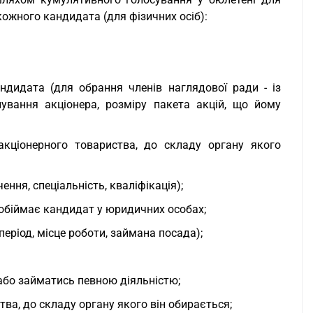
ожного кандидата (для фізичних осіб):
ндидата (для обрання членів наглядової ради - із
нування акціонера, розміру пакета акцій, що йому
акціонерного товариства, до складу органу якого
ення, спеціальність, кваліфікація);
і обіймає кандидат у юридичних особах;
період, місце роботи, займана посада);
/або займатись певною діяльністю;
ва, до складу органу якого він обирається;