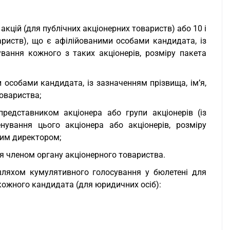
 акцій (для публічних акціонерних товариств) або 10 і
ариств), що є афілійованими особами кандидата, із
ування кожного з таких акціонерів, розміру пакета
 особами кандидата, із зазначенням прізвища, ім’я,
товариства;
редставником акціонера або групи акціонерів (із
енування цього акціонера або акціонерів, розміру
жним директором;
я членом органу акціонерного товариства.
 шляхом кумулятивного голосування у бюлетені для
ожного кандидата (для юридичних осіб):