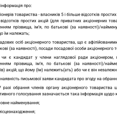
 інформація про:
іонерів товариства - власників 5 і більше відсотків простих
 відсотків простих акцій (для приватних акціонерних тов
енням прізвища, ім’я, по батькові (за наявності)/наймен
що їм належать;
адових осіб акціонерного товариства, що є афілійованими
кові (за наявності), посади посадової особи акціонерного 
 чи є кандидат у члени наглядової ради акціонером, п
енням прізвища, ім’я, по батькові (за наявності)/найм
ів) акцій, що йому (їм) належить(ать) або чи є він незале
 наявність письмової заяви кандидата про згоду на обранн
У разі обрання членів органу акціонерного товариства
тивного голосування зазначається така інформація щодо к
повне найменування;
місцезнаходження;