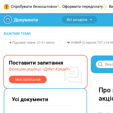
Спробувати безкоштовно
Оформити передплату
Ви
Документи
Всі розділи
ВАЖЛИВІ ТЕМИ
🔉Підсумки тижня. 27-31 липня
💔 НОВИЙ (!) перелік ТОТ з 24.06
Поставити запитання
фахівцям редакції «Дебет-Кредит»
Моє запитання
Про 
акці
Усі документи