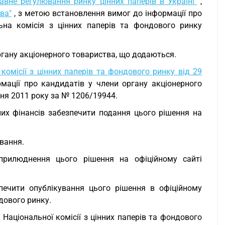
авне регулювання ринку цінних паперів в Україні"
,
ва"
, з метою встановлення вимог до інформації про
ьна комісія з цінних паперів та фондового ринку
ргану акціонерного товариства, що додаються.
комісії з цінних паперів та фондового ринку від 29
ації про кандидатів у члени органу акціонерного
тня 2011 року за № 1206/19944.
их фінансів забезпечити подання цього рішення на
ування.
оприлюднення цього рішення на офіційному сайті
зпечити опублікування цього рішення в офіційному
дового ринку.
Національної комісії з цінних паперів та фондового