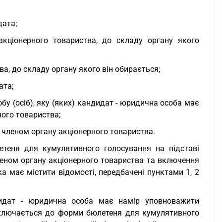
дата;
акціонерного товариства, до складу органу якого
а, до складу органу якого він обирається;
ата;
бу (осіб), яку (яких) кандидат - юридична особа має
ного товариства;
 членом органу акціонерного товариства.
теня для кумулятивного голосування на підставі
леном органу акціонерного товариства та включення
а має містити відомості, передбачені пунктами 1, 2
ндидат - юридична особа має намір уповноважити
 включається до форми бюлетеня для кумулятивного