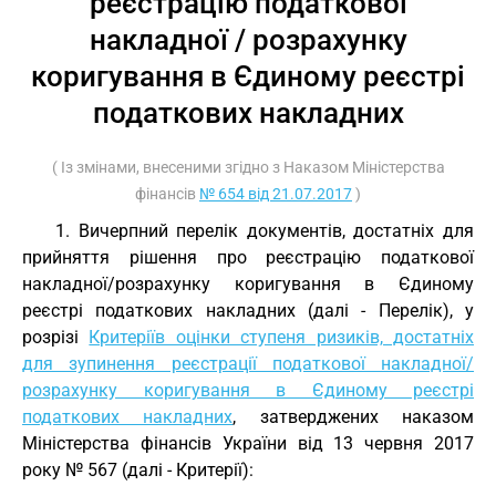
реєстрацію податкової
накладної / розрахунку
коригування в Єдиному реєстрі
податкових накладних
( Із змінами, внесеними згідно з Наказом Міністерства
фінансів
№ 654 від 21.07.2017
)
1. Вичерпний перелік документів, достатніх для
прийняття рішення про реєстрацію податкової
накладної/розрахунку коригування в Єдиному
реєстрі податкових накладних (далі - Перелік), у
розрізі
Критеріїв оцінки ступеня ризиків, достатніх
для зупинення реєстрації податкової накладної/
розрахунку коригування в Єдиному реєстрі
податкових накладних
, затверджених наказом
Міністерства фінансів України від 13 червня 2017
року № 567 (далі - Критерії):