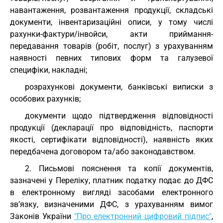
навантаження, розвантаження продукції, складські
документи, інвентаризаційні описи, у тому числі
рахунки-фактури/інвойси, акти приймання-
передавання товарів (робіт, послуг) з урахуванням
наявності певних типових форм та галузевої
специфіки, накладні;
розрахункові документи, банківські виписки з
особових рахунків;
документи щодо підтвердження відповідності
продукції (декларації про відповідність, паспорти
якості, сертифікати відповідності), наявність яких
передбачена договором та/або законодавством.
2. Письмові пояснення та копії документів,
зазначені у Переліку, платник податку подає до ДФС
в електронному вигляді засобами електронного
зв’язку, визначеними ДФС, з урахуванням вимог
Законів України
"Про електронний цифровий підпис"
,