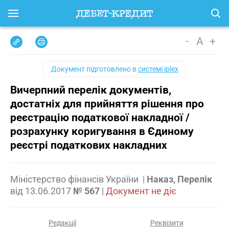
-
A
+
Документ підготовлено в
системі iplex
Вичерпний перелік документів,
достатніх для прийняття рішення про
реєстрацію податкової накладної /
розрахунку коригування в Єдиному
реєстрі податкових накладних
Міністерство фінансів України
|
Наказ, Перелік
від
13.06.2017
№ 567
|
Документ не діє
Редакції
Реквізити