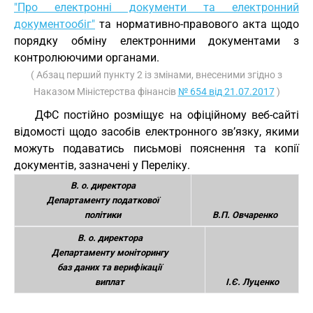
"Про електронні документи та електронний
документообіг"
та нормативно-правового акта щодо
порядку обміну електронними документами з
контролюючими органами.
( Абзац перший пункту 2 із змінами, внесеними згідно з
Наказом Міністерства фінансів
№ 654 від 21.07.2017
)
ДФС постійно розміщує на офіційному веб-сайті
відомості щодо засобів електронного зв’язку, якими
можуть подаватись письмові пояснення та копії
документів, зазначені у Переліку.
В. о. директора
Департаменту податкової
політики
В.П. Овчаренко
В. о. директора
Департаменту моніторингу
баз даних та верифікації
виплат
І.Є. Луценко