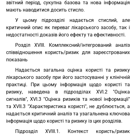
звітний період, сукупна базова та нова інформація
мають наводитися досить стисло.
У цьому підрозділі надається стислий, але
критичний опис як переваг лікарського засобу, так і
недостатності доказів його ефекту та ефективності.
Розділ XVIII. Комплексний/інтегрований аналіз
співвідношення користь/ризик для зареєстрованих
показань
Надається загальна оцінка користі та ризику
лікарського засобу при його застосуванні у клінічній
практиці. При цьому інформація щодо користі та
ризику, наведена в підрозділах XVI.2 "Оцінка
сигналів", XVI.3 "Оцінка ризиків та нової інформації"
та XVIІ.3 "Характеристика користі", не дублюється, а
надається критичний аналіз та узагальнена ключова
інформація щодо користі та ризику із цих розділів.
Підрозділ XVIII.1. Контекст користь/ризик