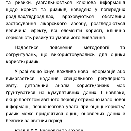
та ризики, узагальнюється ключова інформація
щодо користі та ризиків, наведена у попередніх
розділах/підрозділах, враховуються обставини
застосування лікарського засобу, розглядаються
величина ефекту, всі елементи користі, клінічна
серйозність ризику та умови його виявлення.
Надається пояснення методології та
обґрунтувань, що використовувались для оцінки
користь/ризик.
У разі якщо існує важлива нова інформація або
вимагається надання спеціального регулярного
звіту, детальний аналіз користь/ризик має
ґрунтуватися на кумулятивних даних. І навпаки,
якщо протягом звітного періоду отримано мало нової
інформації, першочергова увага при оцінці користь/
ризик може приділятися оцінці оновлених даних з
безпеки за звітний період.
Розділ XIX. Висновки та заходи