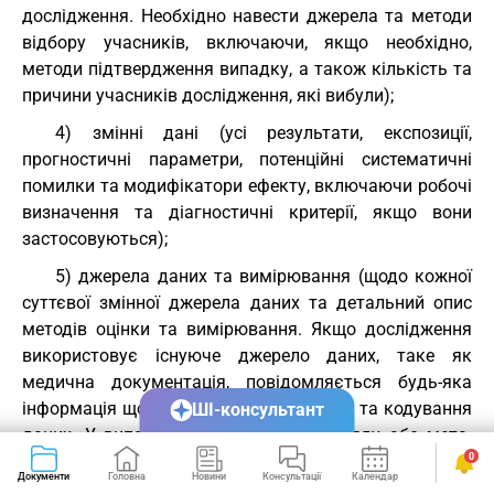
дослідження. Необхідно навести джерела та методи
відбору учасників, включаючи, якщо необхідно,
методи підтвердження випадку, а також кількість та
причини учасників дослідження, які вибули);
4) змінні дані (усі результати, експозиції,
прогностичні параметри, потенційні систематичні
помилки та модифікатори ефекту, включаючи робочі
визначення та діагностичні критерії, якщо вони
застосовуються);
5) джерела даних та вимірювання (щодо кожної
суттєвої змінної джерела даних та детальний опис
методів оцінки та вимірювання. Якщо дослідження
використовує існуюче джерело даних, таке як
медична документація, повідомляється будь-яка
інформація щодо достовірності записів та кодування
ШІ-консультант
даних. У випадку систематичного огляду або мета-
0
аналізу потрібно надати опис усіх інформаційних
Документи
Головна
Новини
Консультації
Календар
Сервіси
джерел, стратегії пошуку, методів відбору