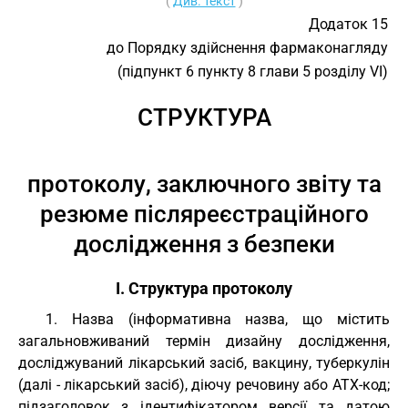
(
Див. текст
)
Додаток 15
до Порядку здійснення фармаконагляду
(підпункт 6 пункту 8 глави 5 розділу VІ)
СТРУКТУРА
протоколу, заключного звіту та
резюме післяреєстраційного
дослідження з безпеки
I. Структура протоколу
1. Назва (інформативна назва, що містить
загальновживаний термін дизайну дослідження,
досліджуваний лікарський засіб, вакцину, туберкулін
(далі - лікарський засіб), діючу речовину або АТХ-код;
підзаголовок з ідентифікатором версії та датою