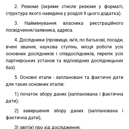
2. Резюме (окреме стисле резюме у форматі,
структура якого наведена у розділі II цього додатка).
3. Найменування власника реєстраційного
посвідчення/заявника, адреса.
4. Дослідники (прізвище, ім’я, по батькові, посади,
вчені звання, наукова ступінь, місця роботи усіх
основних дослідників і співдослідників, перелік усіх
партнерських установ та відповідних дослідницьких
баз).
5. Основні етапи - заплановані та фактичні дати
для таких основних етапів:
1) початок збору даних (запланована і фактична
дати);
2) завершення збору даних (запланована і
фактична дати);
3) звіт(и) про хід дослідження;