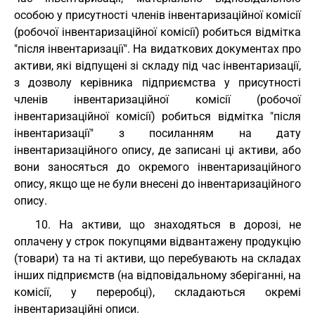
особою у присутності членів інвентаризаційної комісії
(робочої інвентаризаційної комісії) робиться відмітка
"після інвентаризації". На видаткових документах про
активи, які відпущені зі складу під час інвентаризації,
з дозволу керівника підприємства у присутності
членів інвентаризаційної комісії (робочої
інвентаризаційної комісії) робиться відмітка "після
інвентаризації" з посиланням на дату
інвентаризаційного опису, де записані ці активи, або
вони заносяться до окремого інвентаризаційного
опису, якщо ще не були внесені до інвентаризаційного
опису.
10. На активи, що знаходяться в дорозі, не
оплачену у строк покупцями відвантажену продукцію
(товари) та на ті активи, що перебувають на складах
інших підприємств (на відповідальному зберіганні, на
комісії, у переробці), складаються окремі
інвентаризаційні описи.