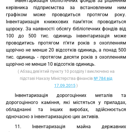
Інвентаризація бібліотечних фондів за рішенням
керівника підприємства за встановленим ним
графіком може проводиться протягом року.
Інвентаризація книжкових пам’яток проводиться
щороку. За наявності обсягу бібліотечних фондів від
100 до 500 тис. одиниць інвентаризація може
проводитись протягом п’яти років з охопленням
щорічно не менше 20 відсотків одиниць, а понад 500
тис. одиниць - протягом десяти років з охопленням
щорічно не менше 10 відсотків одиниць.
( Абзац дев'ятий пункту 10 розділу I виключено на
підставі Наказу Міністерства фінансів
№ 784 від
17.09.2015
)
Інвентаризація дорогоцінних металів та
дорогоцінного каміння, які містяться у приладах,
обладнанні та інших виробах, здійснюється
одночасно з інвентаризацією цих активів.
11. Інвентаризація майна державних