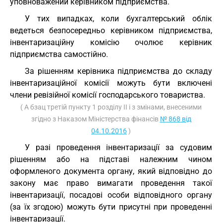
уповноважений керівником підприємства.
У тих випадках, коли бухгалтерський облік
ведеться безпосередньо керівником підприємства,
інвентаризаційну комісію очолює керівник
підприємства самостійно.
За рішенням керівника підприємства до складу
інвентаризаційної комісії можуть бути включені
члени ревізійної комісії господарського товариства.
( А бзац третій пункту 1 розділу ІІ і з змінами, внесеними
згідно з Наказом Міністерства фінансів
№ 868 від
04.10.2016
)
У разі проведення інвентаризації за судовим
рішенням або на підставі належним чином
оформленого документа органу, який відповідно до
закону має право вимагати проведення такої
інвентаризації, посадові особи відповідного органу
(за їх згодою) можуть бути присутні при проведенні
інвентаризації.