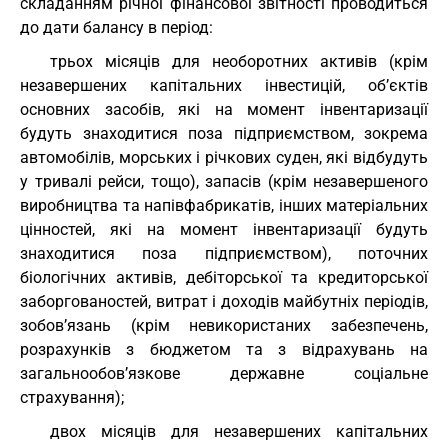
складанням річної фінансової звітності проводиться
до дати балансу в період:
трьох місяців для необоротних активів (крім
незавершених капітальних інвестицій, об’єктів
основних засобів, які на момент інвентаризації
будуть знаходитися поза підприємством, зокрема
автомобілів, морських і річкових суден, які відбудуть
у тривалі рейси, тощо), запасів (крім незавершеного
виробництва та напівфабрикатів, інших матеріальних
цінностей, які на момент інвентаризації будуть
знаходитися поза підприємством), поточних
біологічних активів, дебіторської та кредиторської
заборгованостей, витрат і доходів майбутніх періодів,
зобов’язань (крім невикористаних забезпечень,
розрахунків з бюджетом та з відрахувань на
загальнообов’язкове державне соціальне
страхування);
двох місяців для незавершених капітальних