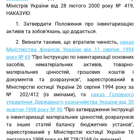
Міністрів України від 28 лютого 2000 року № 419,
НАКАЗУЮ:
1. Затвердити Положення про інвентаризацію
активів та зобов’язань, що додається.
2. Визнати такими, що втратили чинність,
наказ
Міністерства фінансів України від 11 серпня 1994
року № 69
"Про Інструкцію по інвентаризації основних
засобів, нематеріальних активів, товарно-
матеріальних цінностей, грошових коштів і
документів та розрахунків", зареєстрований в
Міністерстві юстиції України 26 серпня 1994 року за
№ 202/412 (із змінами), та
наказ Головного
управління Державного казначейства України від 30
жовтня 1998 року № 90
"Про затвердження Інструкції
з інвентаризації матеріальних цінностей, розрахунків
та інших статей балансу бюджетних установ",
зареєстрований у Міністерстві юстиції України 16
листопада 1998 року за № 728/3168 (із змінами).