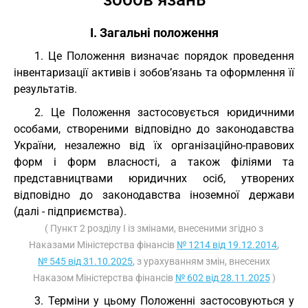
І. Загальні положення
1. Це Положення визначає порядок проведення
інвентаризації активів і зобов’язань та оформлення її
результатів.
2. Це Положення застосовується юридичними
особами, створеними відповідно до законодавства
України, незалежно від їх організаційно-правових
форм і форм власності, а також філіями та
представництвами юридичних осіб, утворених
відповідно до законодавства іноземної держави
(далі - підприємства).
( Пункт 2 розділу I із змінами, внесеними згідно з
Наказами Міністерства фінансів
№ 1214 від 19.12.2014
,
№ 545 від 31.10.2025
, з урахуванням змін, внесених
Наказом Міністерства фінансів
№ 602 від 28.11.2025
)
3. Терміни у цьому Положенні застосовуються у