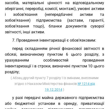
засобів, матеріальні цінності на відповідальному
зберіганні, переробці, комісії, монтажі), умовні активи
і зобов’язання (непередбачені активи та
зобов’язання) підприємства (застави, гарантії,
зобов’язання тощо), бланки документів суворої
звітності, інші активи.
7. Проведення інвентаризації є обов’язковим:
перед складанням річної фінансової звітності в
обсязі, визначеному пунктом 6 цього розділу, з
урахуванням особливостей проведення
інвентаризації і в строки, визначені пунктом 10 цього
розділу;
( Абзац другий пункту 7 розділу I із змінами, внесеними
згідно з Наказом Міністерства фінансів
№ 1214 від
19.12.2014
)
у разі передачі майна державного підприємства
або бюджетної установи в оренду, приватизації