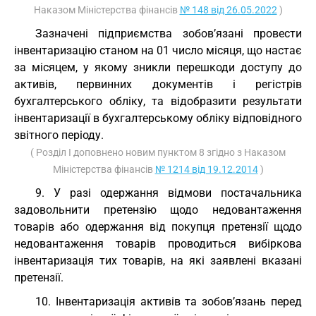
Наказом Міністерства фінансів
№ 148 від 26.05.2022
)
Зазначені підприємства зобов’язані провести
інвентаризацію станом на 01 число місяця, що настає
за місяцем, у якому зникли перешкоди доступу до
активів, первинних документів і регістрів
бухгалтерського обліку, та відобразити результати
інвентаризації в бухгалтерському обліку відповідного
звітного періоду.
( Розділ I доповнено новим пунктом 8 згідно з Наказом
Міністерства фінансів
№ 1214 від 19.12.2014
)
9. У разі одержання відмови постачальника
задовольнити претензію щодо недовантаження
товарів або одержання від покупця претензії щодо
недовантаження товарів проводиться вибіркова
інвентаризація тих товарів, на які заявлені вказані
претензії.
10. Інвентаризація активів та зобов’язань перед