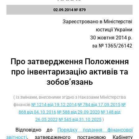
02.09.2014 № 879
Зареєстровано в Міністерстві
юстиції України
30 жовтня 2014 р.
за № 1365/26142
Про затвердження Положення
про інвентаризацію активів та
зобов’язань
( Із змінами, внесеними згідно з Наказами Міністерства
фінансів
№ 1214 від 19.12.2014
№ 784 від 17.09.2015
№
868 від 04.10.2016
№ 588 від 29.09.2020
№ 148 від
26.05.2022
№ 545 від 31.10.2025
)
Відповідно до
Порядку подання фінансової
звітності
, затвердженого постановою Кабінету