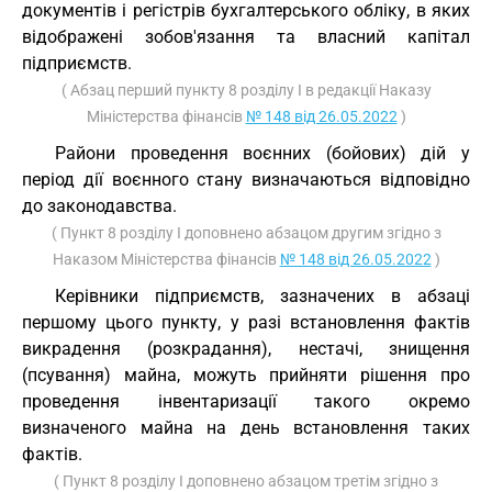
документів і регістрів бухгалтерського обліку, в яких
відображені зобов'язання та власний капітал
підприємств.
( Абзац перший пункту 8 розділу I в редакції Наказу
Міністерства фінансів
№ 148 від 26.05.2022
)
Райони проведення воєнних (бойових) дій у
період дії воєнного стану визначаються відповідно
до законодавства.
( Пункт 8 розділу I доповнено абзацом другим згідно з
Наказом Міністерства фінансів
№ 148 від 26.05.2022
)
Керівники підприємств, зазначених в абзаці
першому цього пункту, у разі встановлення фактів
викрадення (розкрадання), нестачі, знищення
(псування) майна, можуть прийняти рішення про
проведення інвентаризації такого окремо
визначеного майна на день встановлення таких
фактів.
( Пункт 8 розділу I доповнено абзацом третім згідно з