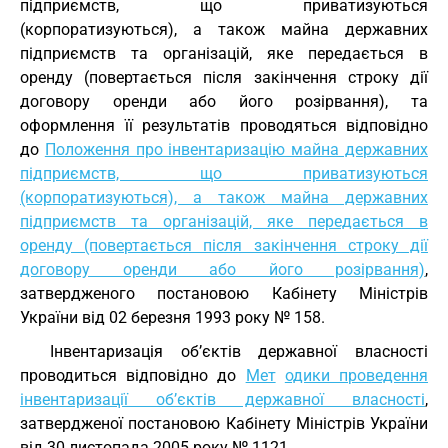
підприємств, що приватизуються
(корпоратизуються), а також майна державних
підприємств та організацій, яке передається в
оренду (повертається після закінчення строку дії
договору оренди або його розірвання), та
оформлення її результатів проводяться відповідно
до
Положення про інвентаризацію майна державних
підприємств, що приватизуються
(корпоратизуються), а також майна державних
підприємств та організацій, яке передається в
оренду (повертається після закінчення строку дії
договору оренди або його розірвання)
,
затвердженого постановою Кабінету Міністрів
України від 02 березня 1993 року № 158.
Інвентаризація об’єктів державної власності
проводиться відповідно до
Мет
одики проведення
інвентаризації об’єктів державної власності
,
затвердженої постановою Кабінету Міністрів України
від 30 листопада 2005 року № 1121.