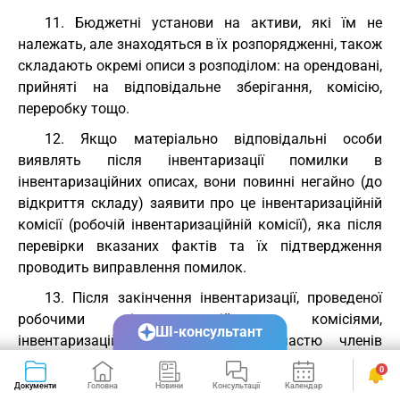
11. Бюджетні установи на активи, які їм не
належать, але знаходяться в їх розпорядженні, також
складають окремі описи з розподілом: на орендовані,
прийняті на відповідальне зберігання, комісію,
переробку тощо.
12. Якщо матеріально відповідальні особи
виявлять після інвентаризації помилки в
інвентаризаційних описах, вони повинні негайно (до
відкриття складу) заявити про це інвентаризаційній
комісії (робочій інвентаризаційній комісії), яка після
перевірки вказаних фактів та їх підтвердження
проводить виправлення помилок.
13. Після закінчення інвентаризації, проведеної
робочими інвентаризаційними комісіями,
ШІ-консультант
інвентаризаційною комісією за участю членів
робочих інвентаризаційних комісій і матеріально
0
відповідальних осіб можуть проводитись контрольні
Документи
Головна
Новини
Консультації
Календар
Сервіси