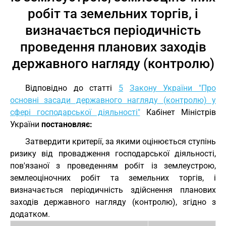
робіт та земельних торгів, і
визначається періодичність
проведення планових заходів
державного нагляду (контролю)
Відповідно до статті
5
Закону України "Про
основні засади державного нагляду (контролю) у
сфері господарської діяльності"
Кабінет Міністрів
України
постановляє:
Затвердити критерії, за якими оцінюється ступінь
ризику від провадження господарської діяльності,
пов'язаної з проведенням робіт із землеустрою,
землеоціночних робіт та земельних торгів, і
визначається періодичність здійснення планових
заходів державного нагляду (контролю), згідно з
додатком.