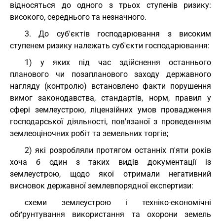
відносяться до одного з трьох ступенів ризику:
високого, середнього та незначного.
3. До суб'єктів господарювання з високим
ступенем ризику належать суб'єкти господарювання:
1) у яких під час здійснення останнього
планового чи позапланового заходу державного
нагляду (контролю) встановлено факти порушення
вимог законодавства, стандартів, норм, правил у
сфері землеустрою, ліцензійних умов провадження
господарської діяльності, пов'язаної з проведенням
землеоціночних робіт та земельних торгів;
2) які розробляли протягом останніх п'яти років
хоча б один з таких видів документації із
землеустрою, щодо якої отримали негативний
висновок державної землевпорядної експертизи:
схеми землеустрою і техніко-економічні
обґрунтування використання та охорони земель