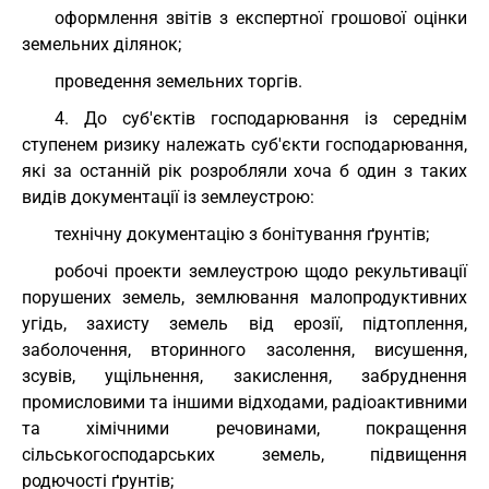
оформлення звітів з експертної грошової оцінки
земельних ділянок;
проведення земельних торгів.
4. До суб'єктів господарювання із середнім
ступенем ризику належать суб'єкти господарювання,
які за останній рік розробляли хоча б один з таких
видів документації із землеустрою:
технічну документацію з бонітування ґрунтів;
робочі проекти землеустрою щодо рекультивації
порушених земель, землювання малопродуктивних
угідь, захисту земель від ерозії, підтоплення,
заболочення, вторинного засолення, висушення,
зсувів, ущільнення, закислення, забруднення
промисловими та іншими відходами, радіоактивними
та хімічними речовинами, покращення
сільськогосподарських земель, підвищення
родючості ґрунтів;