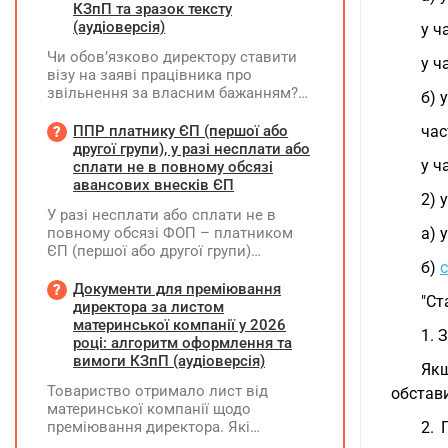
КЗпП та зразок тексту
(аудіоверсія)
у ч
Чи обов’язково директору ставити
у ч
візу на заяві працівника про
звільнення за власним бажанням?
б) 
Якщо так, який текст візи є бажаним
згідно з нормами КЗпП?
ППР платнику ЄП (першої або
час
другої групи), у разі несплати або
у ч
сплати не в повному обсязі
авансових внесків ЄП
2) 
У разі несплати або сплати не в
повному обсязі ФОП – платником
а) 
ЄП (першої або другої групи)
б)
авансових внесків єдиного податку,
за результатами акта перевірки
Документи для преміювання
"Ст
щодо таких виявлених порушень
директора за листом
визначається сума штрафу та
материнської компанії у 2026
1. 
складається ППР за формою «Ш»
році: алгоритм оформлення та
вимоги КЗпП (аудіоверсія)
Якщ
Товариство отримало лист від
обстави
материнської компанії щодо
преміювання директора. Які
2. 
додаткові документи необхідні для