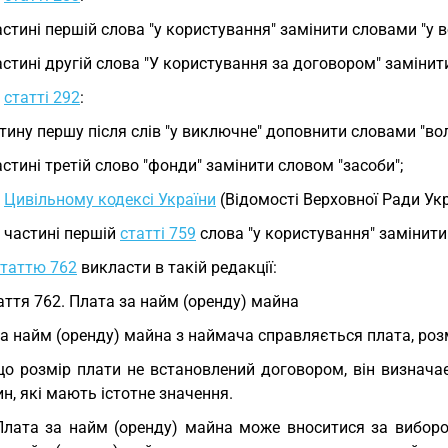
астині першій слова "у користування" замінити словами "у 
астині другій слова "У користування за договором" замінит
у
статті 292
:
тину першу після слів "у виключне" доповнити словами "вол
астині третій слово "фонди" замінити словом "засоби";
у
Цивільному кодексі України
(Відомості Верховної Ради Укра
у частині першій
статті 759
слова "у користування" замінити
статтю 762
викласти в такій редакції:
аття 762. Плата за найм (оренду) майна
За найм (оренду) майна з наймача справляється плата, ро
о розмір плати не встановлений договором, він визначає
н, які мають істотне значення.
Плата за найм (оренду) майна може вноситися за виборо