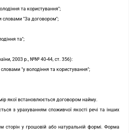
володіння та користування";
и словами "За договором";
одіння та";
їни, 2003 р., №№ 40-44, ст. 356):
 словами "у володіння та користування";
змір якої встановлюється договором найму.
ться з урахуванням споживчої якості речі та інших
м сторін у грошовій або натуральній формі. Форма