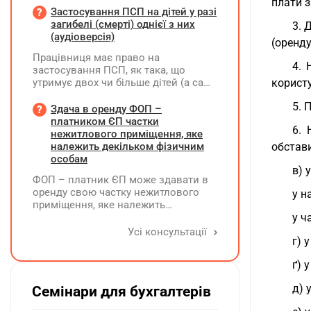
плати 
належного оформлення такої
Застосування ПСП на дітей у разі
премії?
загибелі (смерті) однієї з них
3. 
(аудіоверсія)
(оренду
Працівниця має право на
4. 
застосування ПСП, як така, що
утримує двох чи більше дітей (а саме
корист
- 4 дитини). У червні поточного року
5. 
одна дитина загинула. Як надалі
Здача в оренду ФОП –
правильно застосовувати ПСП?
платником ЄП частки
6. 
Працівниця має подати нову заяву
нежитлового приміщення, яке
на застосування ПСП?
належить декільком фізичним
обстави
особам
в) 
ФОП – платник ЄП може здавати в
оренду свою частку нежитлового
у н
приміщення, яке належить
декільком ФО на праві спільної
у ч
власності із поділом на частки
Усі консультації
г) 
кожна з яких до 900 кв. метрів, а
загальна площа перевищує 900 кв.
ґ) 
метрів, якщо вона має КВЕД 68.20
д) 
Семінари для бухгалтерів