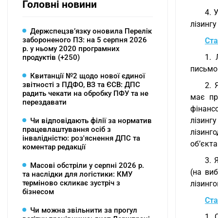
Головні новини
4. 
лізинг
Держспецзв’язку оновила Перелік
забороненого ПЗ: на 5 серпня 2026
Ста
р. у ньому 2020 програмних
1. 
продуктів (+250)
письмо
Квитанції №2 щодо нової єдиної
звітності з ПДФО, ВЗ та ЄСВ: ДПС
2. 
радить чекати на обробку ПФУ та не
має пр
перездавати
фінанс
лізинг
Чи відповідають філії за норматив
працевлаштування осіб з
лізинг
інвалідністю: роз'яснення ДПС та
об’єкта
коментар редакції
3. 
Масові обстріли у серпні 2026 р.
(на ви
та наслідки для логістики: КМУ
терміново скликає зустріч з
лізинго
бізнесом
Ста
Чи можна звільнити за прогул
1. 