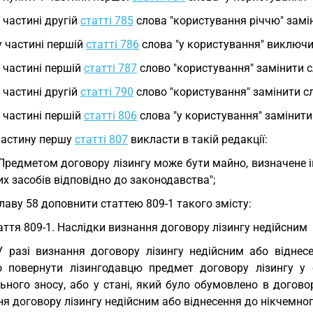
у частині другій
статті 785
слова "користування річчю" замін
у частині першій
статті 786
слова "у користування" виключи
у частині першій
статті 787
слово "користування" замінити с
у частині другій
статті 790
слово "користування" замінити с
у частині першій
статті 806
слова "у користування" замінити
частину першу
статті 807
викласти в такій редакції:
 Предметом договору лізингу може бути майно, визначене 
х засобів відповідно до законодавства";
главу 58 доповнити статтею 809-1 такого змісту:
аття 809-1. Наслідки визнання договору лізингу недійсним
У разі визнання договору лізингу недійсним або віднес
о повернути лізингодавцю предмет договору лізингу у 
ного зносу, або у стані, який було обумовлено в договор
я договору лізингу недійсним або віднесення до нікчемно