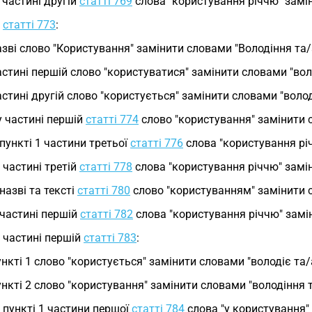
у частині другій
статті 769
слова "користування річчю" замін
у
статті 773
:
азві слово "Користування" замінити словами "Володіння та
астині першій слово "користуватися" замінити словами "вол
астині другій слово "користується" замінити словами "воло
у частині першій
статті 774
слово "користування" замінити 
упункті 1 частини третьої
статті 776
слова "користування річ
у частині третій
статті 778
слова "користування річчю" замін
у назві та тексті
статті 780
слово "користуванням" замінити 
у частині першій
статті 782
слова "користування річчю" замін
у частині першій
статті 783
:
ункті 1 слово "користується" замінити словами "володіє та/
ункті 2 слово "користування" замінити словами "володіння 
у пункті 1 частини першої
статті 784
слова "у користування"