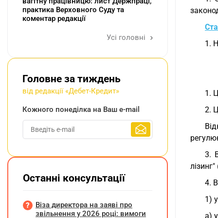
вагітну працівницю: лист Держпраці,
практика Верховного Суду та
законо
коментар редакції
Ста
Усі головні
1. 
Головне за тиждень
від редакції «Дебет-Кредит»
1. 
Кожного понеділка на Ваш e-mail
2. 
Від
регулю
3. 
лізинг"
Останні консультації
4. 
1) 
Віза директора на заяві про
звільнення у 2026 році: вимоги
а) 