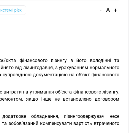
-
A
+
системі iplex
б’єкта фінансового лізингу в його володінні та
рийнято від лізингодавця, з урахуванням нормального
та супровідною документацією на об’єкт фінансового
е витрати на утримання об’єкта фінансового лізингу,
, ремонтом, якщо інше не встановлено договором
 додаткове обладнання, лізингоодержувач несе
 та зобов’язаний компенсувати вартість втраченого