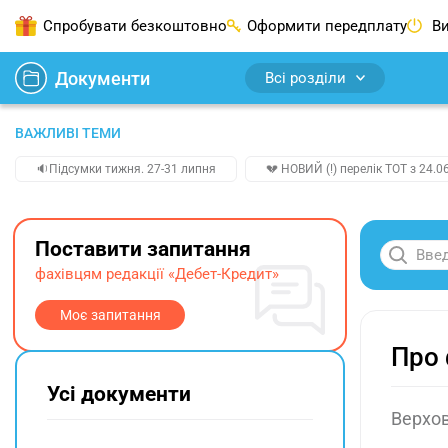
Спробувати безкоштовно
Оформити передплату
Ви
Документи
Всі розділи
ВАЖЛИВІ ТЕМИ
🔉Підсумки тижня. 27-31 липня
💔 НОВИЙ (!) перелік ТОТ з 24.06
Поставити запитання
фахівцям редакції «Дебет-Кредит»
Моє запитання
Про 
Усі документи
Верхов