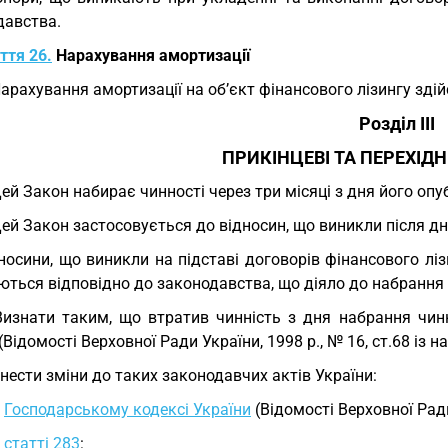
давства.
ття 26.
Нарахування амортизації
Нарахування амортизації на об’єкт фінансового лізингу зд
Розділ III
ПРИКІНЦЕВІ ТА ПЕРЕХІД
Цей Закон набирає чинності через три місяці з дня його опу
Цей Закон застосовується до відносин, що виникли після д
носини, що виникли на підставі договорів фінансового лі
ються відповідно до законодавства, що діяло до набрання
Визнати таким, що втратив чинність з дня набрання чи
 (Відомості Верховної Ради України, 1998 р., № 16, ст.68 із 
Внести зміни до таких законодавчих актів України:
у
Господарському кодексі України
(Відомості Верховної Ради 
у
статті 283
: