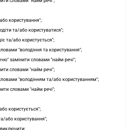
ити словами "найм речі";
/або користування";
одіти та/або користуватися";
діє та/або користується";
словами "володіння та користування";
чю" замінити словами "найм речі";
ити словами "найм речі";
словами "володінням та/або користуванням";
ити словами "найм речі";
або користується";
та/або користування";
 виключити;