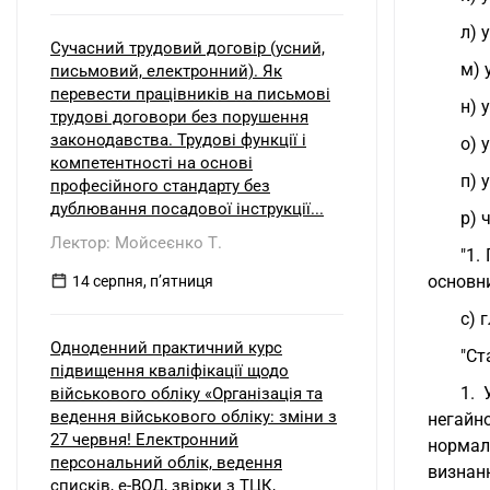
л) 
Сучасний трудовий договір (усний,
м) 
письмовий, електронний). Як
перевести працівників на письмові
н) 
трудові договори без порушення
законодавства. Трудові функції і
о) 
компетентності на основі
п) 
професійного стандарту без
дублювання посадової інструкції...
р) 
Лектор: Мойсеєнко Т.
"1.
основни
14 серпня, пʼятниця
с) 
Одноденний практичний курс
"Ст
підвищення кваліфікації щодо
1. 
військового обліку «Організація та
ведення військового обліку: зміни з
негайн
27 червня! Електронний
нормаль
персональний облік, ведення
визнанн
списків, е-ВОД, звірки з ТЦК,