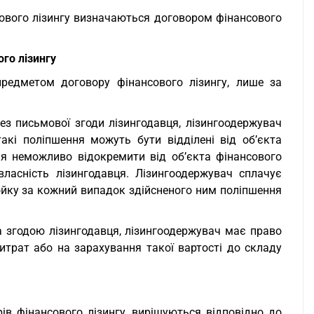
нсового лізингу визначаються договором фінансового
го лізингу
редметом договору фінансового лізингу, лише за
без письмової згоди лізингодавця, лізингоодержувач
кі поліпшення можуть бути відділені від об’єкта
ня неможливо відокремити від об’єкта фінансового
ласність лізингодавця. Лізингоодержувач сплачує
ойку за кожний випадок здійсненого ним поліпшення
за згодою лізингодавця, лізингоодержувач має право
витрат або на зарахування такої вартості до складу
ів фінансового лізингу, вирішуються відповідно до