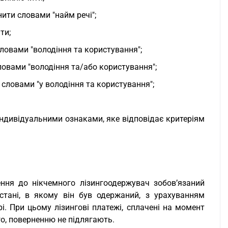
ити словами "найм речі";
ти;
ловами "володіння та користування";
ловами "володіння та/або користування";
 словами "у володіння та користування";
індивідуальними ознаками, яке відповідає критеріям
ення до нікчемного лізингоодержувач зобов’язаний
стані, в якому він був одержаний, з урахуванням
і. При цьому лізингові платежі, сплачені на момент
го, поверненню не підлягають.