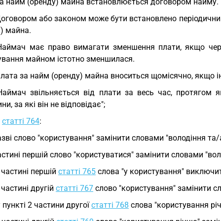
за найм (оренду) майна встановлюється договором найму.
Договором або законом може бути встановлено періодичний 
) майна.
Наймач має право вимагати зменшення плати, якщо через
ування майном істотно зменшилася.
Плата за найм (оренду) майна вноситься щомісячно, якщо 
Наймач звільняється від плати за весь час, протягом 
ни, за які він не відповідає";
у
статті 764
:
азві слово "користування" замінити словами "володіння та/
астині першій слово "користуватися" замінити словами "вол
у частині першій
статті 765
слова "у користування" виключит
у частині другій
статті 767
слово "користування" замінити сл
у пункті 2 частини другої
статті 768
слова "користування річ