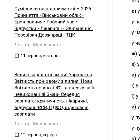
е) 
Сумісники на підприємстві – 2026
є) 
Прийняття • Військовий облік •
у н
Бронювання • Робочий час •
Відпустки • Лікарняні • Звільнення.
у ч
Перевірки Держпраці і ТЦК
у ч
Лектор: Мойсеєнко Т.
ж) 
11 серпня, вівторок
з) 
Великі зарплатні зміни! Зарплатна
и) 
Звітність по-новому з липня! Нова
і) 
Звітність по квоті 4% та внеску за її
невиконання! Зміни Середня
ї) 
зарплата: критичність, лікарняні,
й) 
відпускні. ЄСВ, ПДФО, індексація
зарплати
у п
Лектор: Мойсеєнко Т.
у п
12 серпня, середа
к) 