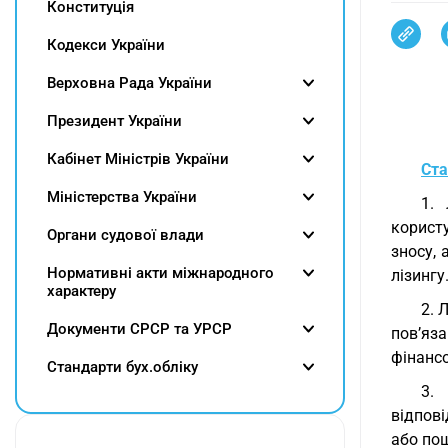
Конституція
Кодекси України
Верховна Рада України
Президент України
Кабінет Міністрів України
Ста
Міністерства України
1. 
користу
Органи судової влади
зносу, 
Нормативні акти міжнародного
лізингу
характеру
2. 
Документи СРСР та УРСР
пов’яз
фінансо
Cтандарти бух.обліку
3.
відпов
або по