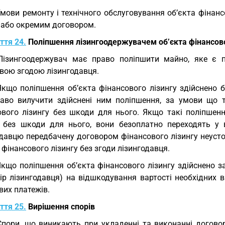
Умови ремонту і технічного обслуговування об’єкта фіна
у або окремим договором.
ття 24.
Поліпшення лізингоодержувачем об’єкта фінансово
Лізингоодержувач має право поліпшити майно, яке є п
вою згодою лізингодавця.
Якщо поліпшення об’єкта фінансового лізингу здійснено 
аво вилучити здійснені ним поліпшення, за умови що та
ового лізингу без шкоди для нього. Якщо такі поліпшен
у без шкоди для нього, вони безоплатно переходять у в
одавцю передбачену договором фінансового лізингу неуст
 фінансового лізингу без згоди лізингодавця.
Якщо поліпшення об’єкта фінансового лізингу здійснено 
бір лізингодавця) на відшкодування вартості необхідних 
вих платежів.
ття 25.
Вирішення спорів
Спори, що виникають при укладенні та виконанні договор