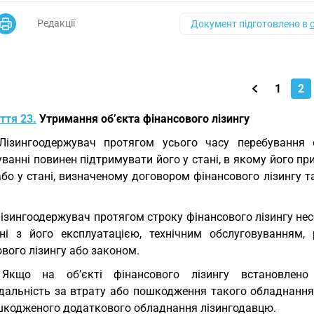
Редакції
Документ підготовлено в
1
2
ття 23.
Утримання об’єкта фінансового лізингу
Лізингоодержувач протягом усього часу перебування о
ванні повинен підтримувати його у стані, в якому його п
або у стані, визначеному договором фінансового лізингу 
.
Лізингоодержувач протягом строку фінансового лізингу нес
ані з його експлуатацією, технічним обслуговуванням
вого лізингу або законом.
 Якщо на об’єкті фінансового лізингу встановлено
ідальність за втрату або пошкодження такого обладнання
шкодженого додаткового обладнання лізингодавцю.