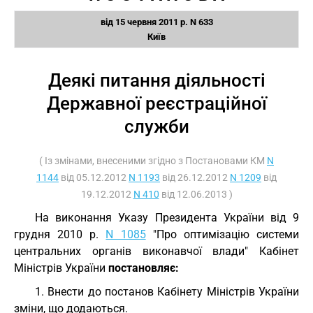
від 15 червня 2011 р. N 633
Київ
Деякі питання діяльності
Державної реєстраційної
служби
( Із змінами, внесеними згідно з Постановами КМ
N
1144
від 05.12.2012
N 1193
від 26.12.2012
N 1209
від
19.12.2012
N 410
від 12.06.2013 )
На виконання Указу Президента України від 9
грудня 2010 р.
N 1085
"Про оптимізацію системи
центральних органів виконавчої влади" Кабінет
Міністрів України
постановляє:
1. Внести до постанов Кабінету Міністрів України
зміни, що додаються.