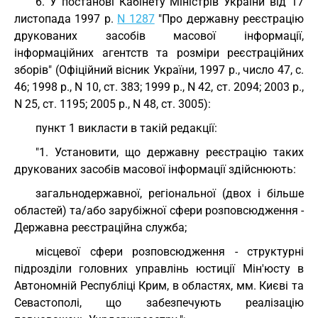
6. У постанові Кабінету Міністрів України від 17
листопада 1997 р.
N 1287
"Про державну реєстрацію
друкованих засобів масової інформації,
інформаційних агентств та розміри реєстраційних
зборів" (Офіційний вісник України, 1997 р., число 47, с.
46; 1998 р., N 10, ст. 383; 1999 р., N 42, ст. 2094; 2003 р.,
N 25, ст. 1195; 2005 р., N 48, ст. 3005):
пункт 1 викласти в такій редакції:
"1. Установити, що державну реєстрацію таких
друкованих засобів масової інформації здійснюють:
загальнодержавної, регіональної (двох і більше
областей) та/або зарубіжної сфери розповсюдження -
Державна реєстраційна служба;
місцевої сфери розповсюдження - структурні
підрозділи головних управлінь юстиції Мін'юсту в
Автономній Республіці Крим, в областях, мм. Києві та
Севастополі, що забезпечують реалізацію