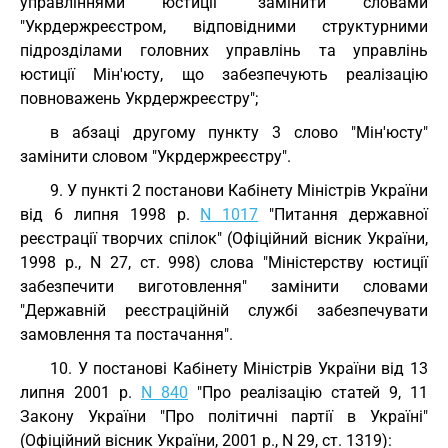
управліннями юстиції" замінити словами
"Укрдержреєстром, відповідними структурними
підрозділами головних управлінь та управлінь
юстиції Мін'юсту, що забезпечують реалізацію
повноважень Укрдержреєстру";
в абзаці другому пункту 3 слово "Мін'юсту"
замінити словом "Укрдержреєстру".
9. У пункті 2 постанови Кабінету Міністрів України
від 6 липня 1998 р.
N 1017
"Питання державної
реєстрації творчих спілок" (Офіційний вісник України,
1998 р., N 27, ст. 998) слова "Міністерству юстиції
забезпечити виготовлення" замінити словами
"Державній реєстраційній службі забезпечувати
замовлення та постачання".
10. У постанові Кабінету Міністрів України від 13
липня 2001 р.
N 840
"Про реалізацію статей 9, 11
Закону України "Про політичні партії в Україні"
(Офіційний вісник України, 2001 р., N 29, ст. 1319):