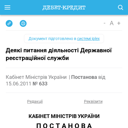
-
A
+
Документ підготовлено в
системі iplex
Деякі питання діяльності Державної
реєстраційної служби
Кабінет Міністрів України
|
Постанова
від
15.06.2011
№ 633
Редакції
Реквізити
КАБІНЕТ МІНІСТРІВ УКРАЇНИ
П О С Т А Н О В А