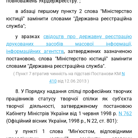
повноважень Укрдержреєстру.";
в абзаці першому пункту 2 слова "Міністерство
юстиції" замінити словами "Державна реєстраційна
служба";
у зразках
свідоцтв про державну реєстрацію
друкованих засобів масової інформації,
інформаційних агентств
, затверджених зазначеною
постановою, слова "Міністерство юстиції" замінити
словами "Державна реєстраційна служба".
( Пункт 7 втратив чинність на підставі Постанови КМ
N
410
від 12.06.2013 )
8. У Порядку надання спілці професійних творчих
працівників статусу творчої спілки як суб'єкта
творчої діяльності, затвердженому постановою
Кабінету Міністрів України від 1 червня 1998 р.
N 762
(Офіційний вісник України, 1998 р., N 22, ст. 801):
у пункті 1 слова "Мін'юстом, відповідними