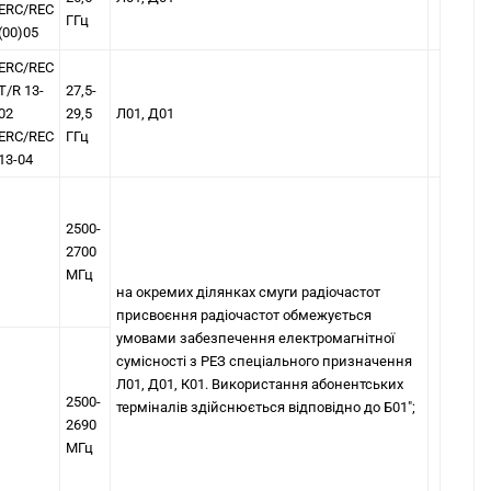
ЕRС/REC
ГГц
(00)05
ЕRС/REC
T/R 13-
27,5-
02
29,5
Л01, Д01
ЕRС/REC
ГГц
13-04
2500-
2700
МГц
на окремих ділянках смуги радіочастот
присвоєння радіочастот обмежується
умовами забезпечення електромагнітної
сумісності з РЕЗ спеціального призначення
Л01, Д01, К01. Використання абонентських
2500-
терміналів здійснюється відповідно до Б01";
2690
МГц