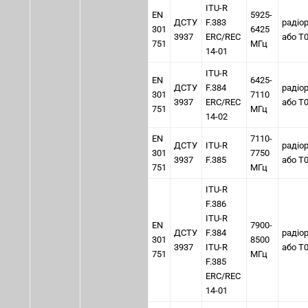
ITU-R
EN
5925-
ДСТУ
F.383
радіо
301
6425
3937
ERC/REC
або Т0
751
МГц
14-01
ITU-R
EN
6425-
ДСТУ
F.384
радіо
301
7110
3937
ERC/REC
або Т0
751
МГц
14-02
EN
7110-
ДСТУ
ITU-R
радіо
301
7750
3937
F.385
або Т0
751
МГц
ITU-R
F.386
ITU-R
EN
7900-
ДСТУ
F.384
радіо
301
8500
3937
ITU-R
або Т0
751
МГц
F.385
ERC/REC
14-01