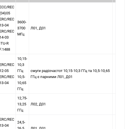
ЕСС/REC
(04)05
ЕRС/REC
3600-
13-04
3700
Л01, Д01
ЕRС/REC
МГц
14-03
ITU-R
F.1488
10,15-
ЕRС/REC
10,3
12-05
ГГц
смуги радіочастот 10,15-10,3 ГГц та 10,5-10,65
ЕRС/REC
10,5-
ГГц є парними Л01, Д01
13-04
10,65
ГГц
12,75-
13,25
Л02, Д01
ГГц
ЕRС/REC
24,5-
13-04
26,5
Л01, Д01