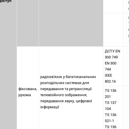
доступ
ДСТУ EN
300 749
EN 300
744
ІЕЕЕ
радіозв'язок у багатоканальних
802.16
розподільчих системах для
фіксована,
передавання та ретрансляції
TS 136
рухома
телевізійного зображення,
201
передавання звуку, цифрової
TS 137
інформації
104
TS 136
521-1
TS 136