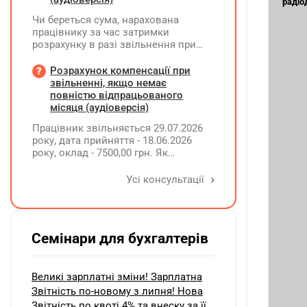
радіо
Чи береться сума, нарахована
працівнику за час затримки
розрахунку в разі звільнення при
обчсиленні середньомісячної
заробітної плати (винагороди), для
Розрахунок компенсації при
розрахунку внеску на підтримку
звільненні, якщо немає
працевлаштування осіб з
повністю відпрацьованого
інвалідністю?
місяця (аудіоверсія)
Працівник звільняється 29.07.2026
року, дата прийняття - 18.06.2026
року, оклад - 7500,00 грн. Як
розрахувати компенсацію трьох
невикористаних днів відпустки при
Усі консультації
звільненні?
Семінари для бухгалтерів
Великі зарплатні зміни! Зарплатна
Звітність по-новому з липня! Нова
Звітність по квоті 4% та внеску за її