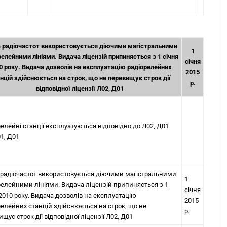
 радіочастот використовується діючими магістральними
1
релейними лініями. Видача ліцензій припиняється з 1 січня
січня
0 року. Видача дозволів на експлуатацію радіорелейних
2015
нцій здійснюється на строк, що не перевищує строк дії
р.
відповідної ліцензії Л02, Д01
релейні станції експлуатуються відповідно до Л02, Д01
1, Д01
 радіочастот використовується діючими магістральними
1
релейними лініями. Видача ліцензій припиняється з 1
січня
 2010 року. Видача дозволів на експлуатацію
2015
релейних станцій здійснюється на строк, що не
р.
щує строк дії відповідної ліцензії Л02, Д01