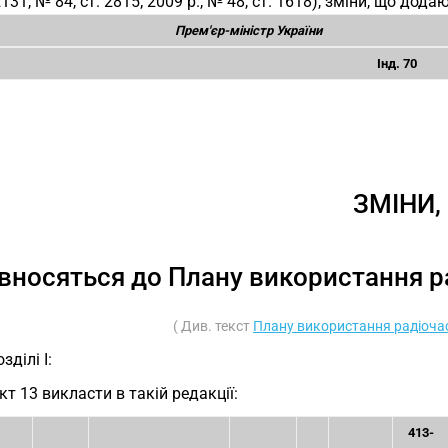
 2131, № 84, ст. 2815; 2009 р., № 48, ст. 1618), зміни, що дода
Прем'єр-міністр України
Інд. 70
ЗМІНИ,
вносяться до Плану використання р
( Див. текст
Плану використання радіочас
зділі I:
кт 13 викласти в такій редакції:
413-