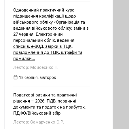
Одноденний практичний курс
підвищення кваліфікації щодо
військового обліку «Організація та
ведення військового обліку: зміни з
27 червня! Електронний
персональний облік, ведення
списків, е-ВОД, звірки з ТЦК,
повідомлення до ТЦК, штрафи та
помилки...
Лектор: Мойсеєнко Т.
18 серпня, вівторок
Податкові ризики та практичні
рішення – 2026: ПДВ, первинні
документи та податок на прибуток,
ПДФО/Військовий збір
Лектор: Самарченко О.Р.