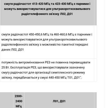
смуги радіочастот 413-420 МГц та 423-430 МГц є парними і
можуть використовуватися для ультракороткохвильового
радіотелефонного зв'язку Л02, Д01
смуги радіочастот 450-450,6 МГц та 460-460,6 МГц є парними і
можуть використовуватися для ультракороткохвильового
радіотелефонного зв'язку з можливістю пакетної передачі
даних Л02, Д01
потужність випромінювання РЕЗ не повинна перевищувати
25 Вт. Експлуатація РЕЗ, що використовували зазначену
смугу радіочастот для організації симплексного режиму
зв'язку, передбачається у смузі 440-450 МГц Т01, Д01";
2300-
2400
Л01, Д01
МГц