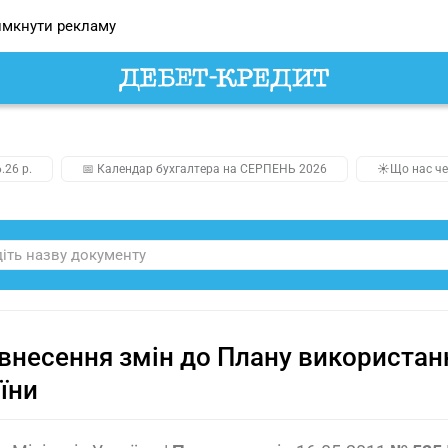
мкнути рекламу
.26 р.
📅 Календар бухгалтера на СЕРПЕНЬ 2026
☀️Що нас че
внесення змін до Плану використан
їни