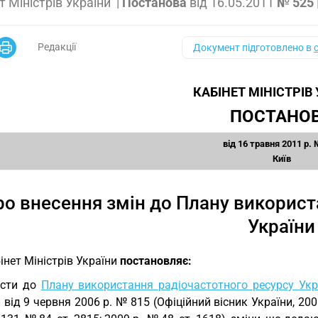
т Міністрів України
|
Постанова
від
16.05.2011
№ 525
Редакції
Документ підготовлено в
КАБІНЕТ МІНІСТРІВ
ПОСТАНО
від 16 травня 2011 р.
Київ
ро внесення змін до Плану використ
України
інет Міністрів України
постановляє:
ести до
Плану використання радіочастотного ресурсу Укр
 від 9 червня 2006 р. № 815 (Офіційний вісник України, 2006 