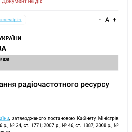
|
Документ не діє
-
A
+
системі iplex
 УКРАЇНИ
ВА
 № 525
ання радіочастотного ресурсу
аїни
, затвердженого постановою Кабінету Міністрів
р., № 24, ст. 1771; 2007 р., № 46, ст. 1887; 2008 р., №