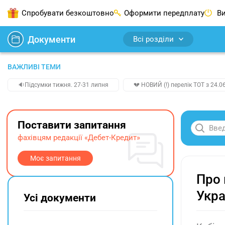
Спробувати безкоштовно
Оформити передплату
Ви
Документи
Всі розділи
ВАЖЛИВІ ТЕМИ
🔉Підсумки тижня. 27-31 липня
💔 НОВИЙ (!) перелік ТОТ з 24.06
Поставити запитання
фахівцям редакції «Дебет-Кредит»
Моє запитання
Про 
Укра
Усі документи