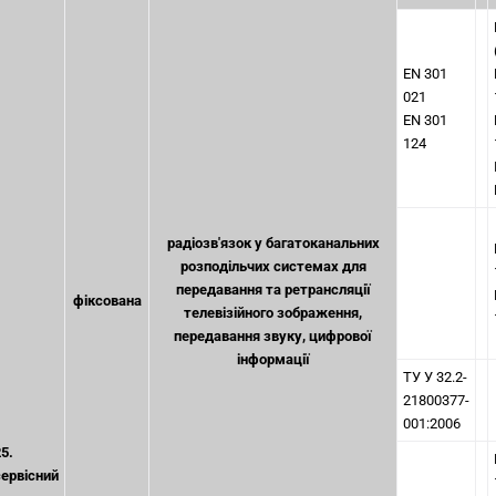
EN 301
021
EN 301
124
радіозв'язок у багатоканальних
розподільчих системах для
передавання та ретрансляції
фіксована
телевізійного зображення,
передавання звуку, цифрової
інформації
ТУ У 32.2-
21800377-
001:2006
25.
ервісний