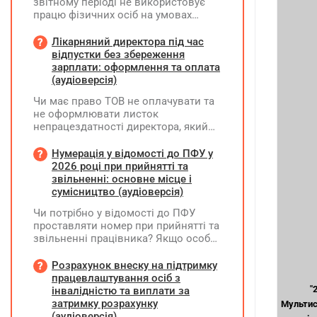
звітному періоді не використовує
працю фізичних осіб на умовах
трудового договору (контракту) або
на інших умовах, передбачених
Лікарняний директора під час
законодавством, Додаток Д1/
відпустки без збереження
Додаток ФІЗ-Д1 за відповідний
зарплати: оформлення та оплата
період не подається
(аудіоверсія)
Чи має право ТОВ не оплачувати та
не оформлювати листок
непрацездатності директора, який
перебуває у відпустці без
збереження заробітної плати під час
Нумерація у відомості до ПФУ у
призупинення діяльності
2026 році при прийнятті та
підприємства?
звільненні: основне місце і
сумісництво (аудіоверсія)
Чи потрібно у відомості до ПФУ
проставляти номер при прийнятті та
звільненні працівника? Якщо особа
одночасно працювала за основним
місцем роботи та за сумісництвом,
Розрахунок внеску на підтримку
чи рахується це як два роботодавці?
працевлаштування осіб з
"
інвалідністю та виплати за
затримку розрахунку
Мультис
(аудіоверсія)