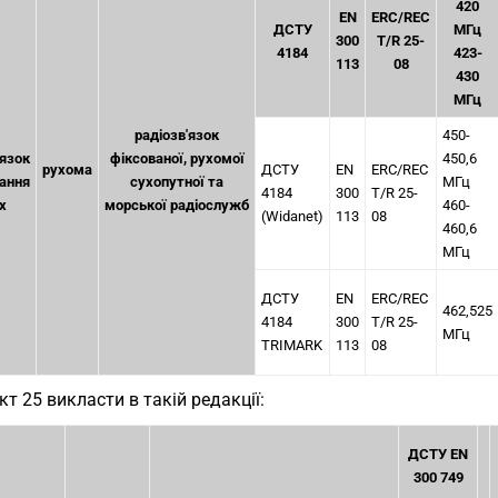
420
EN
ERC/REC
ДСТУ
МГц
300
T/R 25-
4184
423-
113
08
430
МГц
радіозв'язок
450-
'язок
фіксованої, рухомої
450,6
рухома
ДСТУ
EN
ERC/REC
ання
сухопутної та
МГц
4184
300
T/R 25-
х
морської радіослужб
460-
(Widanet)
113
08
460,6
МГц
ДСТУ
EN
ERC/REC
462,525
4184
300
T/R 25-
МГц
TRIMARK
113
08
кт 25 викласти в такій редакції:
ДСТУ EN
300 749