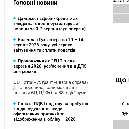
63, ст.
Головні новини
Дайджест «Дебет-Кредит» за
тиждень: головні бухгалтерські
новини за 3-7 серпня (аудіоверсія)
Календар бухгалтера на 10 – 14
серпня 2026 року: усі строки
звітування та сплати податків
Продовження дії ЕЦП після 1
вересня 2026: розʼяснення від ДПС
для редакції
що 
ФОП отримує грант «Власна справа»:
ДПС пояснила, коли можна не
платити ЄП, ПДФО та ВЗ з цієї суми
У ро
Сплата ПДВ і податку на прибуток
з відшкодування шкоди:
пун
оформлення претензії та
відображення в обліку – 2026