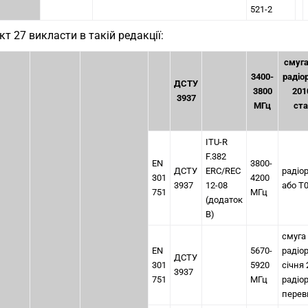
521-2
кт 27 викласти в такій редакції:
смуга
3400-
радіо
ДСТУ
3800
201
3937
МГц
ста
ITU-R
F.382
EN
3800-
ДСТУ
ЕRC/REC
радіо
301
4200
3937
12-08
або Т0
751
МГц
(додаток
В)
смуга
EN
5670-
радіо
ДСТУ
301
5920
січня
3937
751
МГц
радіо
переви