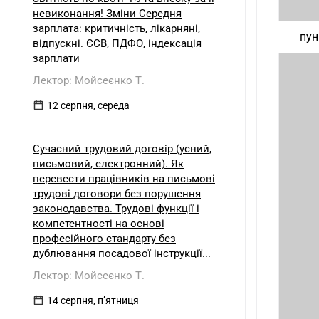
невиконання! Зміни Середня
зарплата: критичність, лікарняні,
пун
відпускні. ЄСВ, ПДФО, індексація
зарплати
Лектор: Мойсеєнко Т.
12 серпня, середа
Сучасний трудовий договір (усний,
письмовий, електронний). Як
перевести працівників на письмові
трудові договори без порушення
законодавства. Трудові функції і
компетентності на основі
професійного стандарту без
дублювання посадової інструкції...
Лектор: Мойсеєнко Т.
14 серпня, пʼятниця