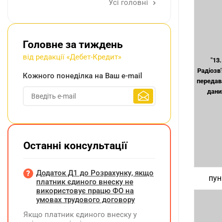
Усі головні
Головне за тиждень
від редакції «Дебет-Кредит»
"13.
Радіозв
Кожного понеділка на Ваш e-mail
передав
дани
Останні консультації
Додаток Д1 до Розрахунку, якщо
пун
платник єдиного внеску не
використовує працю ФО на
умовах трудового договору
Якщо платник єдиного внеску у