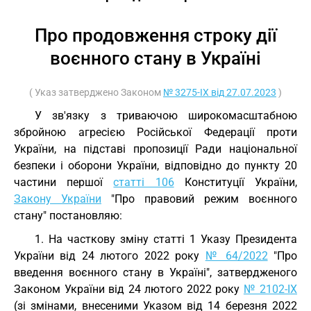
Про продовження строку дії
воєнного стану в Україні
( Указ затверджено Законом
№ 3275-IX від 27.07.2023
)
У зв'язку з триваючою широкомасштабною
збройною агресією Російської Федерації проти
України, на підставі пропозиції Ради національної
безпеки і оборони України, відповідно до пункту 20
частини першої
статті 106
Конституції України,
Закону України
"Про правовий режим воєнного
стану" постановляю:
1. На часткову зміну статті 1 Указу Президента
України від 24 лютого 2022 року
№ 64/2022
"Про
введення воєнного стану в Україні", затвердженого
Законом України від 24 лютого 2022 року
№ 2102-IX
(зі змінами, внесеними Указом від 14 березня 2022