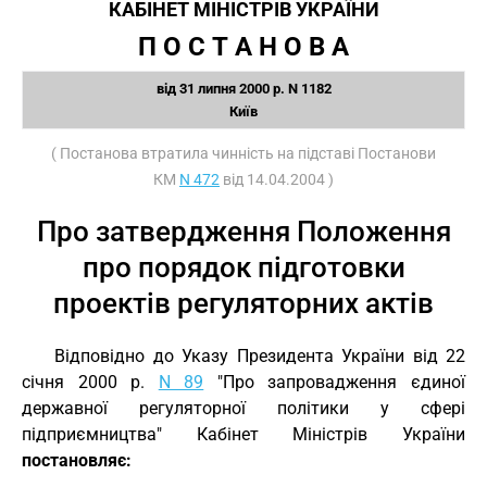
КАБІНЕТ МІНІСТРІВ УКРАЇНИ
П О С Т А Н О В А
від 31 липня 2000 р. N 1182
Київ
( Постанова втратила чинність на підставі Постанови
КМ
N 472
від 14.04.2004 )
Про затвердження Положення
про порядок підготовки
проектів регуляторних актів
Відповідно до Указу Президента України від 22
січня 2000 р.
N 89
"Про запровадження єдиної
державної регуляторної політики у сфері
підприємництва" Кабінет Міністрів України
постановляє: