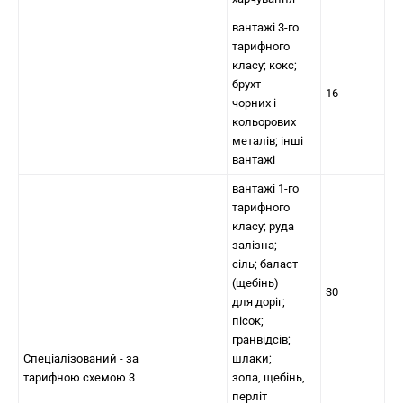
вантажі 3-го
тарифного
класу; кокс;
брухт
16
чорних і
кольорових
металів; інші
вантажі
вантажі 1-го
тарифного
класу; руда
залізна;
сіль; баласт
(щебінь)
30
для доріг;
пісок;
гранвідсів;
Спеціалізований - за
шлаки;
тарифною схемою 3
зола, щебінь,
перліт