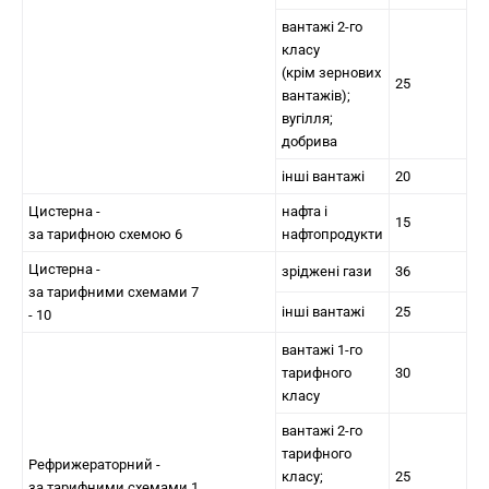
вантажі 2-го
класу
(крім зернових
25
вантажів);
вугілля;
добрива
інші вантажі
20
Цистерна -
нафта і
15
за тарифною схемою 6
нафтопродукти
Цистерна -
зріджені гази
36
за тарифними схемами 7
інші вантажі
25
- 10
вантажі 1-го
тарифного
30
класу
вантажі 2-го
тарифного
Рефрижераторний -
класу;
25
за тарифними схемами 1,