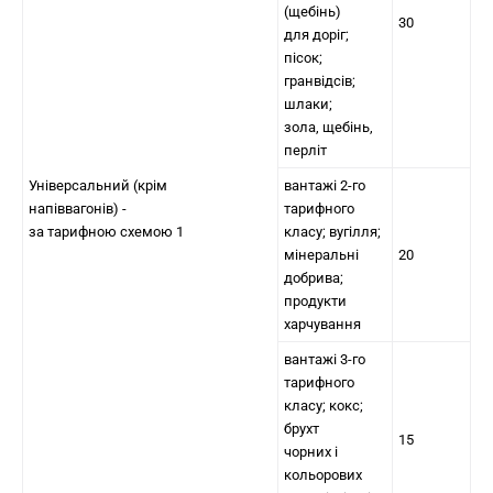
(щебінь)
30
для доріг;
пісок;
гранвідсів;
шлаки;
зола, щебінь,
перліт
Універсальний (крім
вантажі 2-го
напіввагонів) -
тарифного
за тарифною схемою 1
класу; вугілля;
мінеральні
20
добрива;
продукти
харчування
вантажі 3-го
тарифного
класу; кокс;
брухт
15
чорних і
кольорових