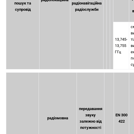
пошук та
радіонавігаційна
супровід
радіослужби
в
с
в
13,745-
т
13,755
в
ГГц
е
п
с
передавання
звуку
EN 300
радіомовна
залежно від
422
потужності