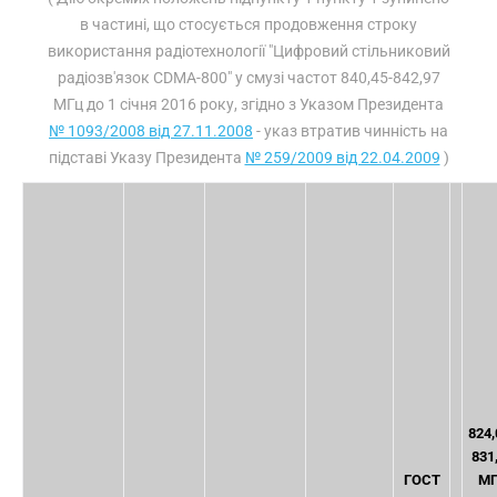
в частині, що стосується продовження строку
використання радіотехнології "Цифровий стільниковий
радіозв'язок CDMA-800" у смузі частот 840,45-842,97
МГц до 1 січня 2016 року, згідно з Указом Президента
№ 1093/2008 від 27.11.2008
- указ втратив чинність на
підставі Указу Президента
№ 259/2009 від 22.04.2009
)
824,
831
ГОСТ
МГ