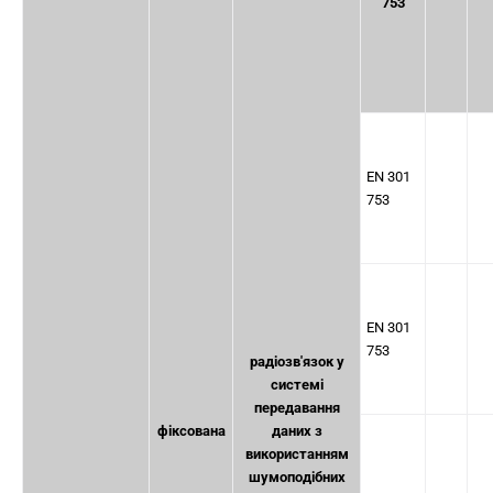
753
EN 301
753
EN 301
753
радіозв'язок у
системі
передавання
фіксована
даних з
використанням
шумоподібних