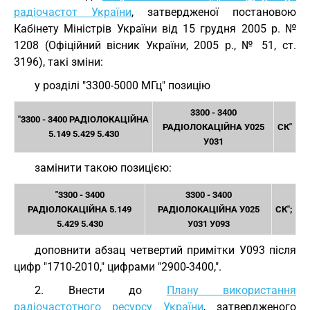
радіочастот України
, затвердженої постановою
Кабінету Міністрів України від 15 грудня 2005 р. №
1208 (Офіційний вісник України, 2005 р., № 51, ст.
3196), такі зміни:
у розділі "3300-5000 МГц" позицію
3300 - 3400
"3300 - 3400 РАДІОЛОКАЦІЙНА
РАДІОЛОКАЦІЙНА У025
СК"
5.149 5.429 5.430
У031
замінити такою позицією:
"3300 - 3400
3300 - 3400
РАДІОЛОКАЦІЙНА 5.149
РАДІОЛОКАЦІЙНА У025
СК";
5.429 5.430
У031 У093
доповнити абзац четвертий примітки У093 після
цифр "1710-2010," цифрами "2900-3400,".
2. Внести до
Плану використання
радіочастотного ресурсу України
, затвердженого