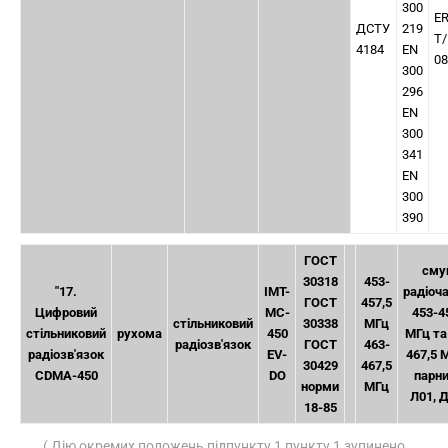
300
E
ДСТУ
219
T/
4184
EN
08
300
296
EN
300
341
EN
300
390
ГОСТ
сму
30318
453-
"17.
IMT-
радіоч
ГОСТ
457,5
Цифровий
MC-
453-4
стільниковий
30338
МГц
стільниковий
рухома
450
МГц та
радіозв'язок
ГОСТ
463-
радіозв'язок
EV-
467,5 
30429
467,5
CDMA-450
DO
парн
норми
МГц
Л01, Д
18-85
( Дію окремих положень підпункту 1 пункту 1 зупинено