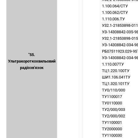
1.100.064/СТУ
1.100.062/СТУ
1.110.006.ТУ
У32.1-21853898-01
УЗ-14308842-035-9
У32.1-21853898-01
УЗ-14308842-034-9
РБ07511923.029-95
"55.
УЗ-14308842-034-9
Ультракороткохвильовий
1.110.007ТУ
радіозв'язок
ТЦ1.220.100ТУ
ШИ1.106.041ТУ
ТЦ1.320.101ТУ
ТУ0/110/000
ТУ1100017
ТУ0110000
ТУ2/000/003
ТУ2/000/002
ТУ1100001
ТУ2000000
ТУ1100030