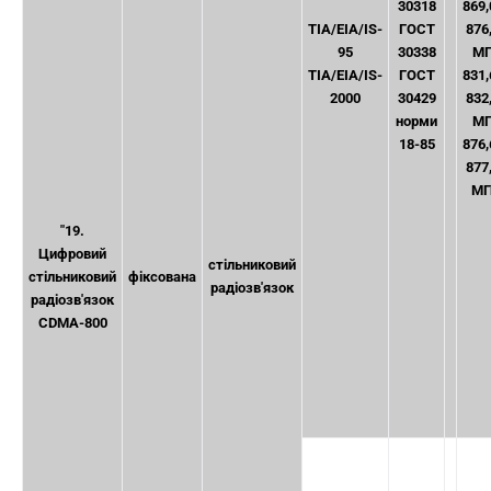
30318
869,
TIA/EIA/IS-
ГОСТ
876
95
30338
МГ
TIA/EIA/IS-
ГОСТ
831,
2000
30429
832
норми
МГ
18-85
876,
877
М
"19.
Цифровий
стільниковий
стільниковий
фіксована
радіозв'язок
радіозв'язок
CDMA-800