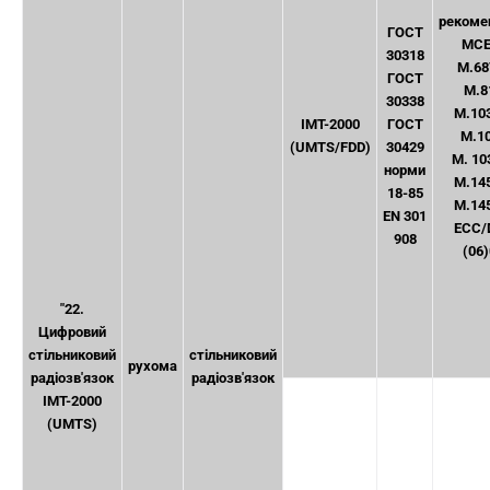
рекоме
ГОСТ
MCE
30318
М.68
ГОСТ
М.8
30338
М.10
IMT-2000
ГОСТ
М.1
(UMTS/FDD)
30429
М. 10
норми
М.14
18-85
М.14
EN 301
ECC/
908
(06
"22.
Цифровий
стільниковий
стільниковий
рухома
радіозв'язок
радіозв'язок
IMT-2000
(UMTS)