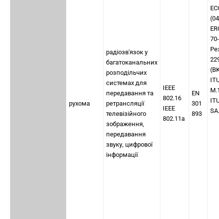
EC
(0
ER
70
Ре
радіозв'язок у
22
багатоканальних
(B
розподільчих
IT
системах для
IEEE
M.
передавання та
EN
802.16
IT
рухома
ретрансляції
301
IEEE
SA
телевізійного
893
802.11a
зображення,
передавання
звуку, цифрової
інформації