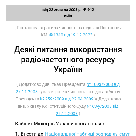
від 22 жовтня 2008 р. № 942
Київ
( Постанова втратила чинність на підставі Постанови
КМ
№ 1340 від 19.12.2023
)
Деякі питання використання
радіочастотного ресурсу
України
( Додатково див. Указ Президента
№ 1093/2008 від
27.11.2008
- указ втратив чинність на підставі Указу
Президента
№ 259/2009 від 22.04.2009
)( Додатково
див. Ухвалу Конституційного Суду
№ 63-у/2008 від
25.12.2008
)
Кабінет Міністрів України постановляє:
1. Внести до
Національної таблиці розподілу смуг