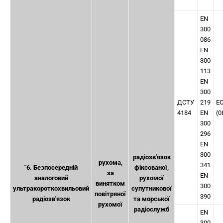
EN
300
086
EN
300
113
EN
300
ДСТУ
219
E
4184
EN
(0
300
296
EN
300
радіозв'язок
рухома,
341
"6. Безпосередній
фіксованої,
за
EN
аналоговий
рухомої
винятком
300
ультракороткохвильовий
супутникової
повітряної
390
радіозв'язок
та морської
рухомої
радіослужб
EN
300