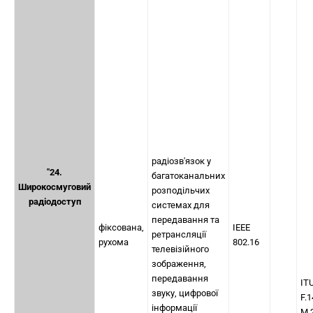
радіозв'язок у
"24.
багатоканальних
Широкосмуговий
розподільчих
радіодоступ
системах для
передавання та
фіксована,
IEEE
ретрансляції
рухома
802.16
телевізійного
зображення,
передавання
IT
звуку, цифрової
F.
інформації
M.