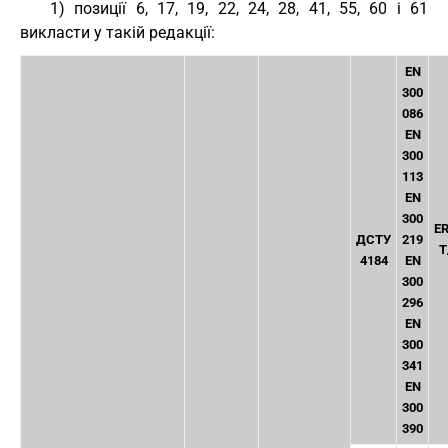
1) позиції 6, 17, 19, 22, 24, 28, 41, 55, 60 і 61
викласти у такій редакції:
EN
300
086
EN
300
113
EN
300
E
ДСТУ
219
T
4184
EN
300
296
EN
300
341
EN
300
390