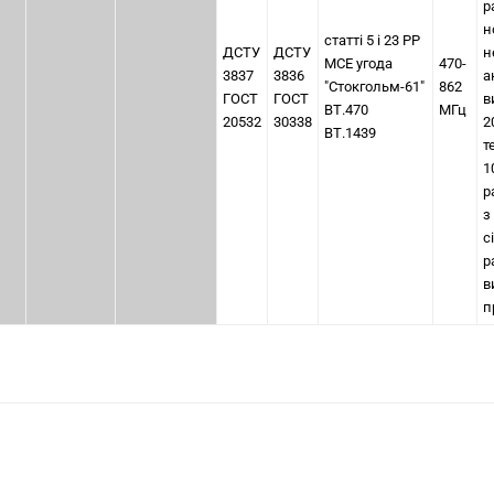
р
н
статті 5 і 23 РР
ДСТУ
ДСТУ
н
МСЕ угода
470-
3837
3836
а
"Стокгольм-61"
862
ГОСТ
ГОСТ
в
ВТ.470
МГц
20532
30338
2
ВТ.1439
т
1
р
з
с
р
в
п