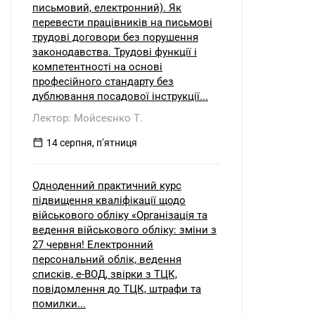
письмовий, електронний). Як
перевести працівників на письмові
трудові договори без порушення
законодавства. Трудові функції і
компетентності на основі
професійного стандарту без
дублювання посадової інструкції...
Лектор: Мойсеєнко Т.
14 серпня, пʼятниця
Одноденний практичний курс
підвищення кваліфікації щодо
військового обліку «Організація та
ведення військового обліку: зміни з
27 червня! Електронний
персональний облік, ведення
списків, е-ВОД, звірки з ТЦК,
повідомлення до ТЦК, штрафи та
помилки...