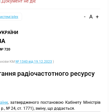
|
Документ не діє
-
A
+
системі iplex
 УКРАЇНИ
ВА
 № 720
танови КМ
№ 1340 від 19.12.2023
)
тання радіочастотного ресурсу
аїни
, затвердженого постановою Кабінету Міністрів
р., № 24, ст. 1771), зміну, що додається.