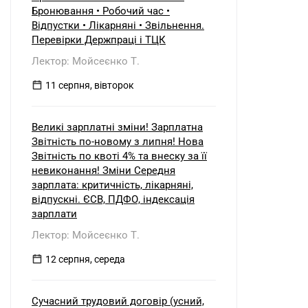
б) нерезидентом?
Бронювання • Робочий час •
Відпустки • Лікарняні • Звільнення.
Перевірки Держпраці і ТЦК
Лектор: Мойсеєнко Т.
11 серпня, вівторок
Великі зарплатні зміни! Зарплатна
Звітність по-новому з липня! Нова
Звітність по квоті 4% та внеску за її
невиконання! Зміни Середня
зарплата: критичність, лікарняні,
відпускні. ЄСВ, ПДФО, індексація
зарплати
Лектор: Мойсеєнко Т.
12 серпня, середа
Сучасний трудовий договір (усний,