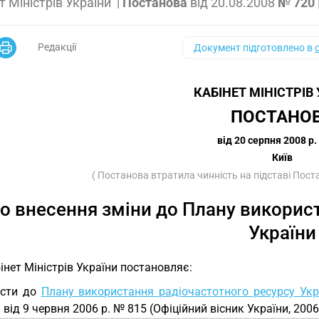
т Міністрів України
|
Постанова
від
20.08.2008
№ 720
Редакції
Документ підготовлено в
КАБІНЕТ МІНІСТРІВ
ПОСТАНО
від 20 серпня 2008 р.
Київ
( Постанова втратила чинність на підставі Пос
о внесення зміни до Плану викорис
України
інет Міністрів України постановляє:
ести до
Плану використання радіочастотного ресурсу Укр
 від 9 червня 2006 р. № 815 (Офіційний вісник України, 2006 