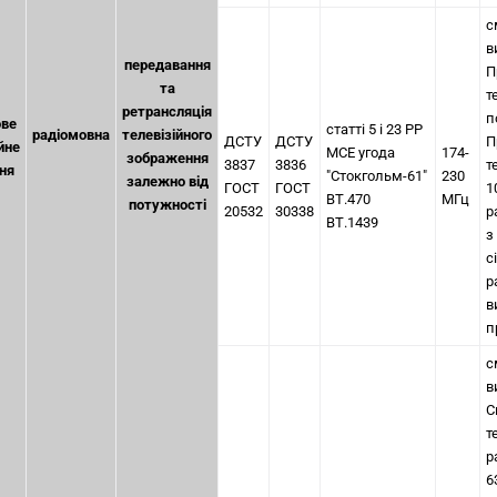
с
в
передавання
П
та
т
ретрансляція
п
ове
статті 5 і 23 РР
радіомовна
телевізійного
ДСТУ
ДСТУ
П
йне
МСЕ угода
174-
зображення
3837
3836
т
ня
"Стокгольм-61"
230
залежно від
ГОСТ
ГОСТ
1
ВТ.470
МГц
потужності
20532
30338
р
ВТ.1439
з
с
р
в
п
с
в
С
т
р
6