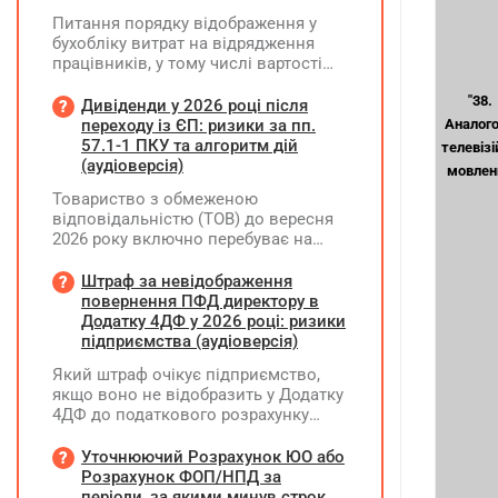
Питання порядку відображення у
бухобліку витрат на відрядження
працівників, у тому числі вартості
проживання в готелі, яке сплачено з
"38.
карткового рахунку працівника та
Дивіденди у 2026 році після
підтвердження таких операцій
переходу із ЄП: ризики за пп.
Аналог
первинними документами, належать
57.1-1 ПКУ та алгоритм дій
телевізі
до компетенції Мінфіну
(аудіоверсія)
мовлен
Товариство з обмеженою
відповідальністю (ТОВ) до вересня
2026 року включно перебуває на
спрощеній системі оподаткування
(єдиний податок, 3 група, ставка 5%,
Штраф за невідображення
неплатник ПДВ). З 1 жовтня 2026
повернення ПФД директору в
року підприємство переходить на
Додатку 4ДФ у 2026 році: ризики
загальну систему оподаткування
підприємства (аудіоверсія)
(стає платником податку на
Який штраф очікує підприємство,
прибуток). За результатами
якщо воно не відобразить у Додатку
діяльності у періоді 2024–2025 років
4ДФ до податкового розрахунку
(під час перебування на спрощеній
повернення поворотної фінансової
системі) підприємство отримало
допомоги (ПФД) директору?
Уточнюючий Розрахунок ЮО або
чистий прибуток, сума
Розрахунок ФОП/НПД за
нерозподіленого прибутку в балансі
періоди, за якими минув строк