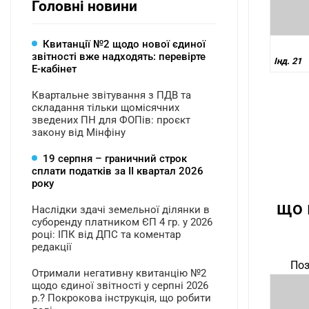
Головні новини
Квитанції №2 щодо нової єдиної
звітності вже надходять: перевірте
Інд. 21
Е-кабінет
Квартальне звітування з ПДВ та
складання тільки щомісячних
зведених ПН для ФОПів: проєкт
закону від Мінфіну
19 серпня – граничний строк
сплати податків за ІI квартал 2026
року
що 
Наслідки здачі земельної ділянки в
суборенду платником ЄП 4 гр. у 2026
році: ІПК від ДПС та коментар
редакції
Поз
Отримали негативну квитанцію №2
щодо єдиної звітності у серпні 2026
р.? Покрокова інструкція, що робити