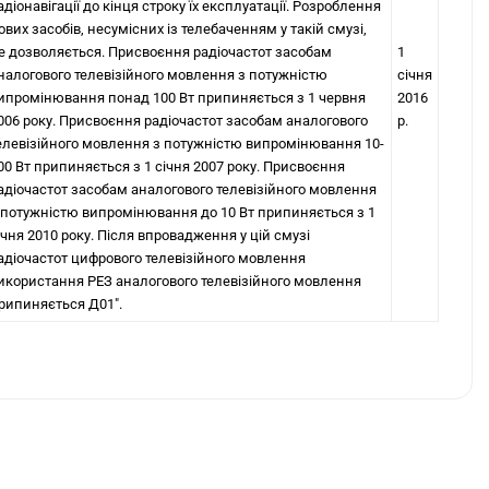
адіонавігації до кінця строку їх експлуатації. Розроблення
ових засобів, несумісних із телебаченням у такій смузі,
е дозволяється. Присвоєння радіочастот засобам
1
налогового телевізійного мовлення з потужністю
січня
ипромінювання понад 100 Вт припиняється з 1 червня
2016
006 року. Присвоєння радіочастот засобам аналогового
р.
елевізійного мовлення з потужністю випромінювання 10-
00 Вт припиняється з 1 січня 2007 року. Присвоєння
адіочастот засобам аналогового телевізійного мовлення
 потужністю випромінювання до 10 Вт припиняється з 1
ічня 2010 року. Після впровадження у цій смузі
адіочастот цифрового телевізійного мовлення
икористання РЕЗ аналогового телевізійного мовлення
рипиняється Д01".