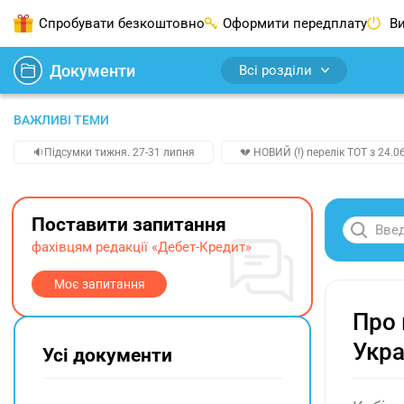
Спробувати безкоштовно
Оформити передплату
Ви
Документи
Всі розділи
ВАЖЛИВІ ТЕМИ
🔉Підсумки тижня. 27-31 липня
💔 НОВИЙ (!) перелік ТОТ з 24.06
Поставити запитання
фахівцям редакції «Дебет-Кредит»
Моє запитання
Про 
Укра
Усі документи