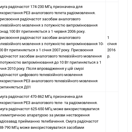
муга радіочастот 174-230 МГц призначена для
икористання РЕЗ аналогового телета радіомовлення.
рисвоєння радіочастот засобам аналогового
елевізійного мовлення з потужністю випромінювання
онад 100 Вт припиняється з 1 червня 2006 року.
рисвоєння радіочастот засобам аналогового
1
елевізійного мовлення з потужністю випромінювання 10-
січня
00 Вт припиняється з 1 січня 2007 року. Присвоєння
2016
адіочастот засобам аналогового телевізійного мовлення
р.
 потужністю випромінювання до 10 Вт припиняється з 1
ічня 2010 року. Після впровадження у цій смузі
адіочастот цифрового телевізійного мовлення
икористання РЕЗ аналогового телевізійного мовлення
рипиняється Д01
муга радіочастот 470-862 МГц призначена для
икористання РЕЗ аналогового теле- та радіомовлення.
муга радіочастот 625-650 МГц може використовуватися
елеметричною апаратурою за умови нестворення
адіозавад прийманню телебачення. Смуга радіочастот
38-790 МГц може використовуватися засобами