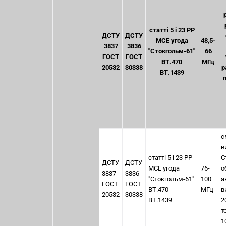
статті 5 і 23 РР
ДСТУ
ДСТУ
МСЕ угода
48,5-
3837
3836
"Стокгольм-61"
66
ГОСТ
ГОСТ
ВТ.470
МГц
20532
30338
р
ВТ.1439
с
в
статті 5 і 23 РР
С
ДСТУ
ДСТУ
МСЕ угода
76-
о
3837
3836
"Стокгольм-61"
100
а
ГОСТ
ГОСТ
ВТ.470
МГц
в
20532
30338
ВТ.1439
2
т
1