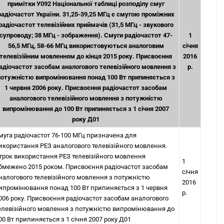
примітки У092 Національної таблиці розподілу смуг
радіочастот України. 31,25-39,25 МГц є смугою проміжних
радіочастот телевізійних приймачів (31,5 МГц - звукового
супроводу; 38 МГц - зображення). Смуги радіочастот 47-
1
56,5 МГц, 58-66 МГц використовуються аналоговим
січня
телевізійним мовленням до кінця 2015 року. Присвоєння
2016
адіочастот засобам аналогового телевізійного мовлення з
р.
потужністю випромінювання понад 100 Вт припиняється з
1 червня 2006 року. Присвоєння радіочастот засобам
аналогового телевізійного мовлення з потужністю
випромінювання до 100 Вт припиняється з 1 січня 2007
року Д01
муга радіочастот 76-100 МГц призначена для
икористання РЕЗ аналогового телевізійного мовлення.
трок використання РЕЗ телевізійного мовлення
1
бмежено 2015 роком. Присвоєння радіочастот засобам
січня
налогового телевізійного мовлення з потужністю
2016
ипромінювання понад 100 Вт припиняється з 1 червня
р.
006 року. Присвоєння радіочастот засобам аналогового
елевізійного мовлення з потужністю випромінювання до
00 Вт припиняється з 1 січня 2007 року Д01