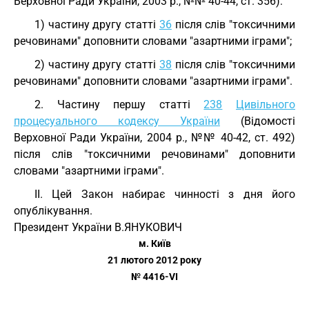
Верховної Ради України, 2003 р., №№ 40-44, ст. 356):
1) частину другу статті
36
після слів "токсичними
речовинами" доповнити словами "азартними іграми";
2) частину другу статті
38
після слів "токсичними
речовинами" доповнити словами "азартними іграми".
2. Частину першу статті
238
Цивільного
процесуального кодексу України
(Відомості
Верховної Ради України, 2004 р., №№ 40-42, ст. 492)
після слів "токсичними речовинами" доповнити
словами "азартними іграми".
ІІ. Цей Закон набирає чинності з дня його
опублікування.
Президент України В.ЯНУКОВИЧ
м. Київ
21 лютого 2012 року
№ 4416-VI