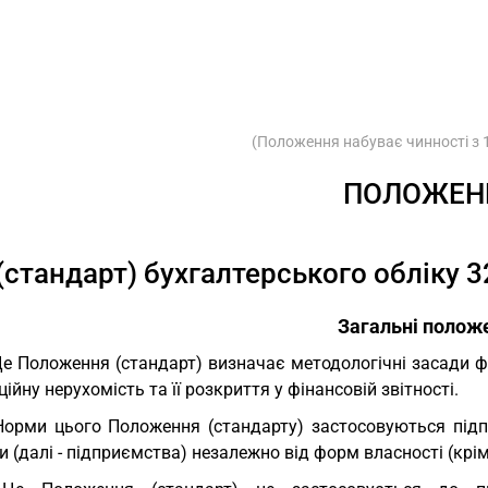
(Положення набуває чинності з 1
ПОЛОЖЕН
(стандарт) бухгалтерського обліку 3
Загальні полож
Це Положення (стандарт) визначає методологічні засади 
ційну нерухомість та її розкриття у фінансовій звітності.
Норми цього Положення (стандарту) застосовуються під
 (далі - підприємства) незалежно від форм власності (крі