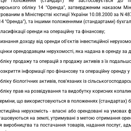
 Це Положення (стандарт) не застосовується до пи
терського обліку 14 "Оренда", затвердженим наказом Мін
рованим в Міністерстві юстиції України 10.08.2000 за N 48
14 "Оренда"), та іншими положеннями (стандартами) бухгалт
класифікації оренди на операційну та фінансову;
визнання доходу від оренди об'єктів інвестиційної нерухомо
оцінки орендодавцем нерухомості, яка надана в оренду за 
обліку продажу та операцій з продажу активів з їх подаль
розкриття інформації про фінансову та операційну оренду у 
обліку біологічних активів, пов'язаних із сільськогосподар
обліку прав на розвідування та видобутку корисних копали
Терміни, що використовуються в положеннях (стандартах) б
естиційна нерухомість - власні або орендовані на умовах ф
ташовуються на землі, утримувані з метою отримання орен
я виробництва та постачання товарів, надання послуг, ад