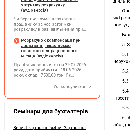
діяльно
затримку розрахунку
(аудіоверсія)
Опе
які ро
Чи береться сума, нарахована
працівнику за час затримки
послуг,
розрахунку в разі звільнення при
обчсиленні середньомісячної
Бал
заробітної плати (винагороди), для
Розрахунок компенсації при
5. 
розрахунку внеску на підтримку
звільненні, якщо немає
працевлаштування осіб з
повністю відпрацьованого
5.1
інвалідністю?
місяця (аудіоверсія)
нерухом
Працівник звільняється 29.07.2026
року, дата прийняття - 18.06.2026
5.2
року, оклад - 7500,00 грн. Як
розрахувати компенсацію трьох
5.3
невикористаних днів відпустки при
Усі консультації
звільненні?
5.4
інвести
5.5
Семінари для бухгалтерів
6. 
або дл
Великі зарплатні зміни! Зарплатна