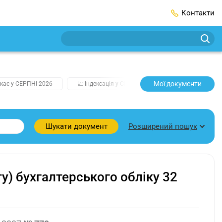
Контакти
Мої документи
кає у СЕРПНІ 2026
📈 Індексація у СЕРПНІ
2️⃣0️⃣2️⃣7️⃣ Усі клю
Розширений пошук
Шукати документ
) бухгалтерського обліку 32