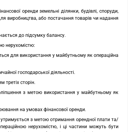
нансової оренди земельні ділянки, будівлі, споруди,
для виробництва, або постачання товарів чи надання
ючається до підсумку балансу.
ою нерухомістю:
ється для використання у майбутньому як операційна
ичайної господарської діяльності.
м третіх сторін.
 поліпшення з метою використання у майбутньому як
арювання на умовах фінансової оренди.
а утримується з метою отримання орендної плати та/
операційною нерухомістю, і ці частини можуть бути