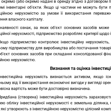
 окремо (або окремо надані в оренду згідно з договором 
емі інвентарні об'єкти. Якщо ці частини не можуть бути 
иційною нерухомістю за умови її використання перева
ння власного капіталу.
наявності ознак, за яких об'єкт основних засобів може 
ційної нерухомості, підприємство розробляє критерії щодо
Якщо підприємство контролює інвестиційну нерухомість
ьому підприємству для виробництва або постачання товарі
б'єкт основних засобів при складанні консолідованої фін
ійною нерухомістю.
Визнання та оцінка інвестиц
Інвестиційна нерухомість визнається активом, якщо іс
ьому від її використання економічні вигоди у вигляді оре
ервісна вартість може бути достовірно визначена.
Придбана (створена) інвестиційна нерухомість зараховує
ю обліку інвестиційної нерухомості є земельна ділянка, 
 які утворюють з інвестиційною нерухомістю цілісний компл