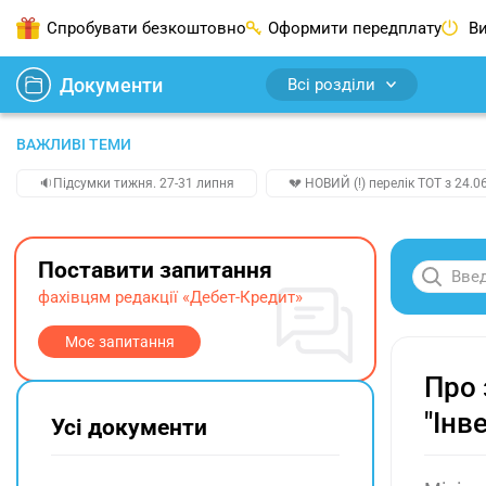
Спробувати безкоштовно
Оформити передплату
Ви
Документи
Всі розділи
ВАЖЛИВІ ТЕМИ
🔉Підсумки тижня. 27-31 липня
💔 НОВИЙ (!) перелік ТОТ з 24.06
Поставити запитання
фахівцям редакції «Дебет-Кредит»
Моє запитання
Про 
"Інв
Усі документи