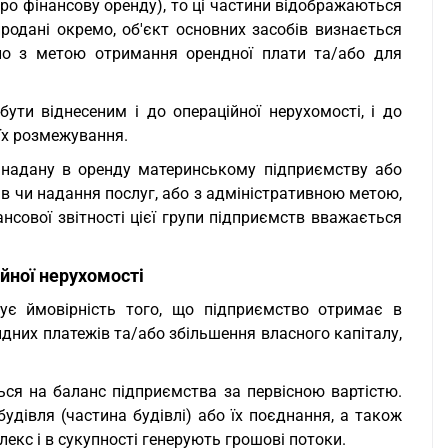
про фінансову оренду), то ці частини відображаються
продані окремо, об'єкт основних засобів визнається
жно з метою отримання орендної плати та/або для
бути віднесеним і до операційної нерухомості, і до
 їх розмежування.
, надану в оренду материнському підприємству або
в чи надання послуг, або з адміністративною метою,
ансової звітності цієї групи підприємств вважається
ійної нерухомості
нує ймовірність того, що підприємство отримає в
ндних платежів та/або збільшення власного капіталу,
ться на баланс підприємства за первісною вартістю.
будівля (частина будівлі) або їх поєднання, а також
екс і в сукупності генерують грошові потоки.