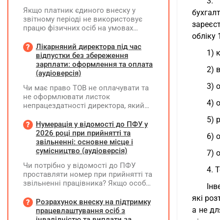
3.
Якщо платник єдиного внеску у
бухгал
звітному періоді не використовує
зареєст
працю фізичних осіб на умовах
обліку 
трудового договору (контракту) або
на інших умовах, передбачених
Лікарняний директора під час
1) 
законодавством, Додаток Д1/
відпустки без збереження
Додаток ФІЗ-Д1 за відповідний
зарплати: оформлення та оплата
2) 
період не подається
(аудіоверсія)
3) 
Чи має право ТОВ не оплачувати та
не оформлювати листок
4) 
непрацездатності директора, який
перебуває у відпустці без
5) 
збереження заробітної плати під час
Нумерація у відомості до ПФУ у
призупинення діяльності
2026 році при прийнятті та
6) 
підприємства?
звільненні: основне місце і
сумісництво (аудіоверсія)
7) 
Чи потрібно у відомості до ПФУ
4. 
проставляти номер при прийнятті та
звільненні працівника? Якщо особа
Інв
одночасно працювала за основним
які роз
місцем роботи та за сумісництвом,
Розрахунок внеску на підтримку
чи рахується це як два роботодавці?
а не дл
працевлаштування осіб з
інвалідністю та виплати за