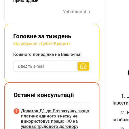
прикладами
Усі головні
Головне за тиждень
від редакції «Дебет-Кредит»
Кожного понеділка на Ваш e-mail
Останні консультації
1. 
інвести
Додаток Д1 до Розрахунку, якщо
2. 
платник єдиного внеску не
особами
використовує працю ФО на
умовах трудового договору