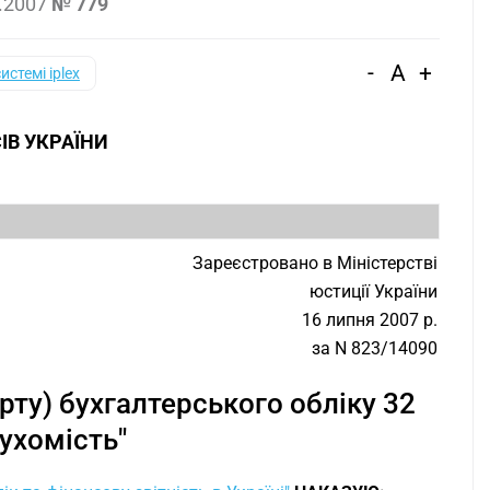
.2007
№ 779
-
A
+
системі iplex
ІВ УКРАЇНИ
З
Зареєстровано в Міністерстві
юстиції України
16 липня 2007 р.
за N 823/14090
ту) бухгалтерського обліку 32
рухомість"