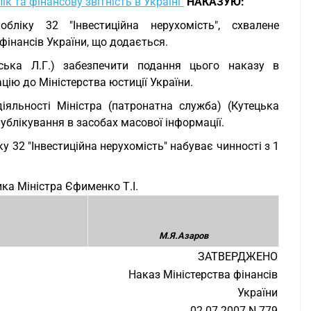
к та фінансову звітність в Україні"
НАКАЗУЮ:
бліку 32 "Інвестиційна нерухомість", схвалене
фінансів України, що додається.
нська Л.Г.) забезпечити подання цього наказу в
ію до Міністерства юстиції України.
діяльності Міністра (патронатна служба) (Кутецька
публікування в засобах масової інформації.
у 32 "Інвестиційна нерухомість" набуває чинності з 1
ка Міністра Єфименко Т.І.
М.Я.Азаров
ЗАТВЕРДЖЕНО
Наказ Міністерства фінансів
України
02.07.2007 N 779