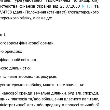
тань, урегульованих Положенням (стандартом)
істерства фінансів України від 28.07.2000
N 181
та
7/4708 (далі - Положення (стандарт) бухгалтерського
ерського обліку, а саме до:
сті;
договором фінансової оренди;
шою орендою;
фінансовій звітності;
ською діяльністю;
н та невідтворюваних ресурсів.
ухгалтерського обліку, мають таке значення:
інансової оренди земельні ділянки, будівлі, споруди,
дних платежів та/або збільшення власного капіталу,
міністративної мети або продажу в процесі звичайної