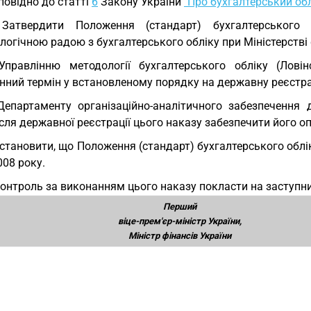
повідно до статті
6
Закону України
"Про бухгалтерський облі
 Затвердити Положення (стандарт) бухгалтерського о
огічною радою з бухгалтерського обліку при Міністерстві 
Управлінню методології бухгалтерського обліку (Лові
нний термін у встановленому порядку на державну реєстрац
Департаменту організаційно-аналітичного забезпечення 
ісля державної реєстрації цього наказу забезпечити його о
Установити, що Положення (стандарт) бухгалтерського облік
008 року.
Контроль за виконанням цього наказу покласти на заступни
Перший
віце-прем'єр-міністр України,
Міністр фінансів України