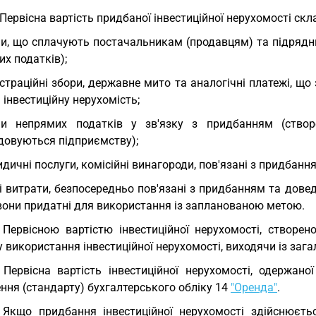
 Первісна вартість придбаної інвестиційної нерухомості скл
и, що сплачують постачальникам (продавцям) та підрядн
х податків);
страційні збори, державне мито та аналогічні платежі, щ
 інвестиційну нерухомість;
и непрямих податків у зв'язку з придбанням (створе
довуються підприємству);
дичні послуги, комісійні винагороди, пов'язані з придбання
і витрати, безпосередньо пов'язані з придбанням та доведе
вони придатні для використання із запланованою метою.
 Первісною вартістю інвестиційної нерухомості, створен
 використання інвестиційної нерухомості, виходячи із загал
 Первісна вартість інвестиційної нерухомості, одержан
ння (стандарту) бухгалтерського обліку 14
"Оренда"
.
 Якщо придбання інвестиційної нерухомості здійснюєть