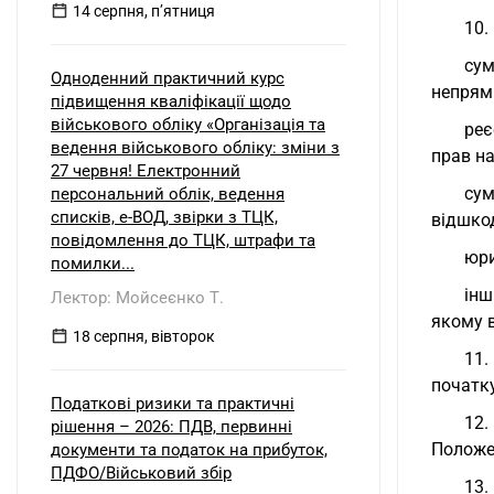
14 серпня, пʼятниця
10.
сум
Одноденний практичний курс
непрями
підвищення кваліфікації щодо
військового обліку «Організація та
реє
ведення військового обліку: зміни з
прав на
27 червня! Електронний
сум
персональний облік, ведення
списків, е-ВОД, звірки з ТЦК,
відшко
повідомлення до ТЦК, штрафи та
юри
помилки...
інш
Лектор: Мойсеєнко Т.
якому 
18 серпня, вівторок
11.
початку
Податкові ризики та практичні
12.
рішення – 2026: ПДВ, первинні
Положе
документи та податок на прибуток,
ПДФО/Військовий збір
13.