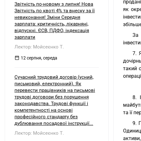
продані
Звітність по-новому з липня! Нова
як окр
Звітність по квоті 4% та внеску за її
інвест
невиконання! Зміни Середня
зарплата: критичність, лікарняні,
збільше
відпускні. ЄСВ, ПДФО, індексація
За 
зарплати
інвести
Лектор: Мойсеєнко Т.
7. 
12 серпня, середа
дочірн
такий о
операц
Сучасний трудовий договір (усний,
письмовий, електронний). Як
перевести працівників на письмові
трудові договори без порушення
8. 
законодавства. Трудові функції і
майбутн
компетентності на основі
та її п
професійного стандарту без
9. 
дублювання посадової інструкції...
Одинице
Лектор: Мойсеєнко Т.
активи,