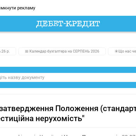
мкнути рекламу
.26 р.
📅 Календар бухгалтера на СЕРПЕНЬ 2026
☀️Що нас че
затвердження Положення (стандарту
естиційна нерухомість"