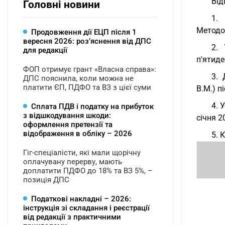
Від
Головні новини
1.
Методол
Продовження дії ЕЦП після 1
вересня 2026: розʼяснення від ДПС
2. 
для редакції
п'ятиде
ФОП отримує грант «Власна справа»:
3. 
ДПС пояснила, коли можна не
платити ЄП, ПДФО та ВЗ з цієї суми
В.М.) п
4. 
Сплата ПДВ і податку на прибуток
з відшкодування шкоди:
січня 2
оформлення претензії та
відображення в обліку – 2026
5. 
Гіг-спеціалісти, які мали щорічну
оплачувану перерву, мають
доплатити ПДФО до 18% та ВЗ 5%, –
позиція ДПС
Податкові накладні – 2026:
інструкція зі складання і реєстрації
від редакції з практичними