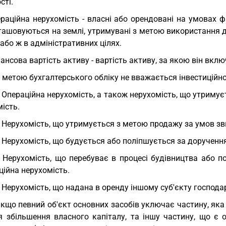
сті.
раційна нерухомість - власні або орендовані на умовах фі
зташовуються на землі, утримувані з метою використання 
 або ж в адміністративних цілях.
ансова вартість активу - вартість активу, за якою він вкл
З метою бухгалтерського обліку не вважається інвестиційн
. Операційна нерухомість, а також нерухомість, що утриму
ість.
. Нерухомість, що утримується з метою продажу за умов зв
. Нерухомість, що будується або поліпшується за доручення
. Нерухомість, що перебуває в процесі будівництва або
ційна нерухомість.
. Нерухомість, що надана в оренду іншому суб'єкту господ
Якщо певний об'єкт основних засобів уключає частину, як
я збільшення власного капіталу, та іншу частину, що є 