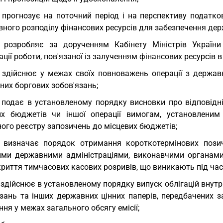
 прогнозує на поточний період і на перспективу податк
ного розподілу фінансових ресурсів для забезпечення дер
 розробляє за дорученням Кабінету Міністрів Україн
ації роботи, пов'язаної із залученням фінансових ресурсів 
 здійснює у межах своїх повноважень операції з держа
них боргових зобов'язань;
 подає в установленому порядку висновки про відповідн
их бюджетів чи іншої операції вимогам, установлени
ого реєстру запозичень до місцевих бюджетів;
 визначає порядок отримання короткотермінових позич
ими державними адміністраціями, виконавчими органами 
криття тимчасових касових розривів, що виникають під ча
 здійснює в установленому порядку випуск облігацій внутр
язань та інших державних цінних паперів, передбачених з
ня у межах загального обсягу емісії;