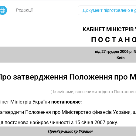
Редакції
Документ підготовлено в
КАБІНЕТ МІНІСТРІВ
П О С Т А Н О
від 27 грудня 2006 р. 
Київ
Про затвердження Положення про Мі
( Із змінами, внесеними згідно з Постано
інет Міністрів України
постановляє:
Затвердити Положення про Міністерство фінансів України, 
Ця постанова набирає чинності з 15 січня 2007 року.
Прем'єр-міністр України