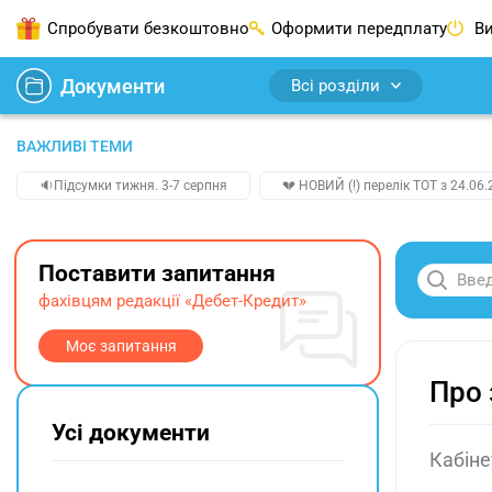
Спробувати безкоштовно
Оформити передплату
Ви
Документи
Всі розділи
ВАЖЛИВІ ТЕМИ
🔉Підсумки тижня. 3-7 серпня
💔 НОВИЙ (!) перелік ТОТ з 24.06.
Поставити запитання
фахівцям редакції «Дебет-Кредит»
Моє запитання
Про 
Усі документи
Кабіне