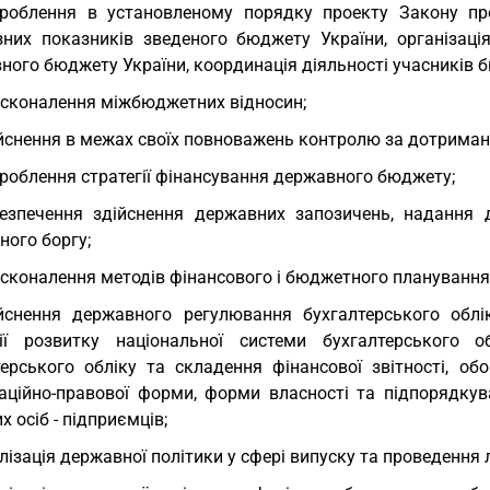
роблення в установленому порядку проекту Закону пр
зних показників зведеного бюджету України, організаці
ного бюджету України, координація діяльності учасників 
сконалення міжбюджетних відносин;
йснення в межах своїх повноважень контролю за дотрима
роблення стратегії фінансування державного бюджету;
езпечення здійснення державних запозичень, надання 
ного боргу;
сконалення методів фінансового і бюджетного планування
йснення державного регулювання бухгалтерського облік
гії розвитку національної системи бухгалтерського 
терського обліку та складення фінансової звітності, об
заційно-правової форми, форми власності та підпорядкув
х осіб - підприємців;
лізація державної політики у сфері випуску та проведення 