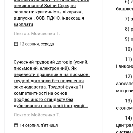
6) 
невиконання! Зміни Середня
бюджетн
зарплата: критичність, лікарняні,
відпускні. ЄСВ, ПДФО, індексація
7) 
зарплати
8) 
Лектор: Мойсеєнко Т.
9) 
12 серпня, середа
10)
11)
Сучасний трудовий договір (усний,
і викон
письмовий, електронний). Як
перевести працівників на письмові
12)
трудові договори без порушення
забезп
законодавства. Трудові функції і
місцев
компетентності на основі
професійного стандарту без
13)
дублювання посадової інструкції...
економ
Лектор: Мойсеєнко Т.
14
центра
14 серпня, пʼятниця
системи