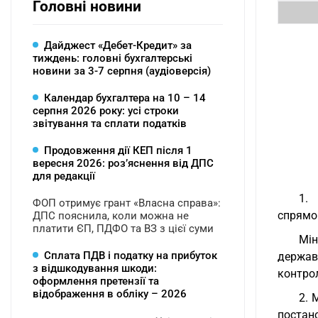
Головні новини
Дайджест «Дебет-Кредит» за
тиждень: головні бухгалтерські
новини за 3-7 серпня (аудіоверсія)
Календар бухгалтера на 10 – 14
серпня 2026 року: усі строки
звітування та сплати податків
Продовження дії КЕП після 1
вересня 2026: розʼяснення від ДПС
для редакції
1. 
ФОП отримує грант «Власна справа»:
спрямов
ДПС пояснила, коли можна не
платити ЄП, ПДФО та ВЗ з цієї суми
Мін
Сплата ПДВ і податку на прибуток
державн
з відшкодування шкоди:
контрол
оформлення претензії та
відображення в обліку – 2026
2. 
постан