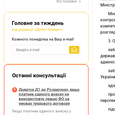
Усі головні
Міністр
Мін
контро
Головне за тиждень
компет
від редакції «Дебет-Кредит»
розгляд
Кожного понеділка на Ваш e-mail
3. 
заб
держав
адміні
заб
Останні консультації
України
зді
Додаток Д1 до Розрахунку, якщо
платник єдиного внеску не
про
використовує працю ФО на
перспек
умовах трудового договору
під
Якщо платник єдиного внеску у