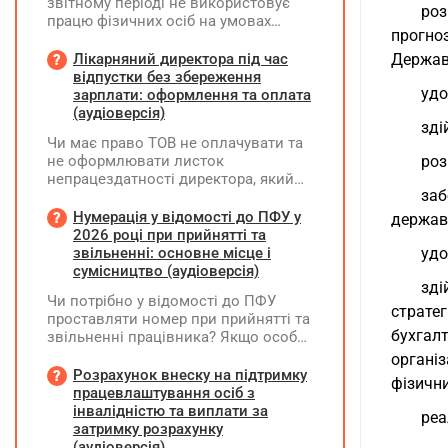
звітному періоді не використовує
роз
працю фізичних осіб на умовах
прогно
трудового договору (контракту) або
на інших умовах, передбачених
Лікарняний директора під час
Держав
законодавством, Додаток Д1/
відпустки без збереження
Додаток ФІЗ-Д1 за відповідний
удо
зарплати: оформлення та оплата
період не подається
(аудіоверсія)
зді
Чи має право ТОВ не оплачувати та
не оформлювати листок
роз
непрацездатності директора, який
заб
перебуває у відпустці без
збереження заробітної плати під час
Нумерація у відомості до ПФУ у
держав
призупинення діяльності
2026 році при прийнятті та
підприємства?
звільненні: основне місце і
удо
сумісництво (аудіоверсія)
зді
Чи потрібно у відомості до ПФУ
страте
проставляти номер при прийнятті та
бухгал
звільненні працівника? Якщо особа
одночасно працювала за основним
органі
місцем роботи та за сумісництвом,
Розрахунок внеску на підтримку
фізични
чи рахується це як два роботодавці?
працевлаштування осіб з
інвалідністю та виплати за
реа
затримку розрахунку
(аудіоверсія)