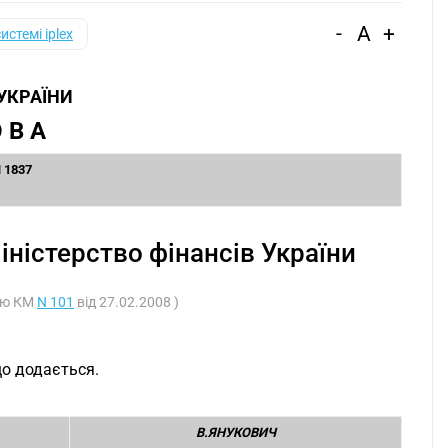
-
A
+
системі iplex
 УКРАЇНИ
 В А
N 1837
ністерство фінансів України
вою КМ
N 101
від 27.02.2008 )
що додається.
В.ЯНУКОВИЧ