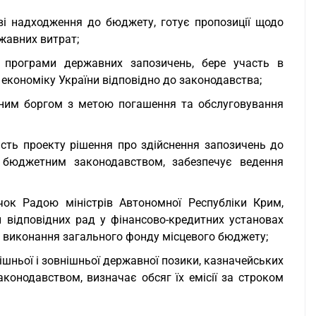
ові надходження до бюджету, готує пропозиції щодо
жавних витрат;
и програми державних запозичень, бере участь в
в економіку України відповідно до законодавства;
вним боргом з метою погашення та обслуговування
ість проекту рішення про здійснення запозичень до
м бюджетним законодавством, забезпечує ведення
ок Радою міністрів Автономної Республіки Крим,
відповідних рад у фінансово-кредитних установах
с виконання загального фонду місцевого бюджету;
ішньої і зовнішньої державної позики, казначейських
аконодавством, визначає обсяг їх емісії за строком