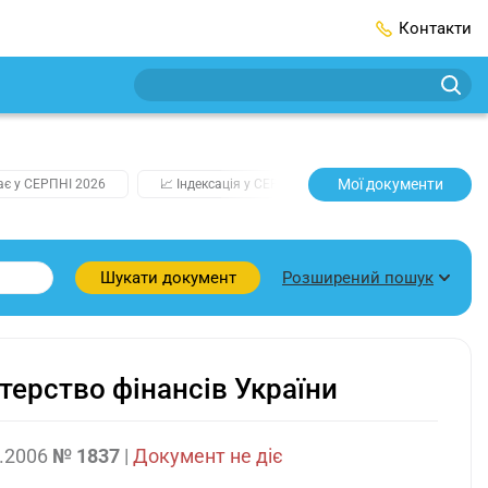
Контакти
Мої документи
ає у СЕРПНІ 2026
📈 Індексація у СЕРПНІ
2️⃣0️⃣2️⃣7️⃣ Усі ключо
Розширений пошук
Шукати документ
ерство фінансів України
.2006
№ 1837
|
Документ не діє