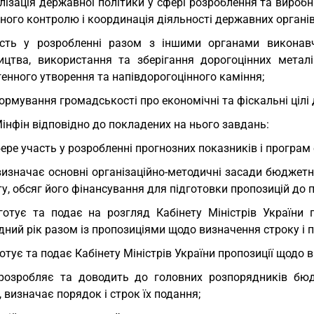
лізація державної політики у сфері розроблення та виробн
ого контролю і координація діяльності державних органів 
сть у розробленні разом з іншими органами виконавч
ицтва, використання та зберігання дорогоцінних металі
енного утворення та напівдорогоцінного каміння;
ормування громадськості про економічні та фіскальні цілі
Мінфін відповідно до покладених на нього завдань:
бере участь у розробленні прогнозних показників і програм
визначає основні організаційно-методичні засади бюджетно
у, обсяг його фінансування для підготовки пропозицій до
готує та подає на розгляд Кабінету Міністрів Україн
дний рік разом із пропозиціями щодо визначення строку і п
готує та подає Кабінету Міністрів України пропозиції щодо
розробляє та доводить до головних розпорядників бюд
, визначає порядок і строк їх подання;