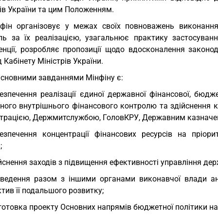
ів України та цим Положенням.
фін організовує у межах своїх повноважень виконання
ль за їх реалізацією, узагальнює практику застосува
енції, розробляє пропозиції щодо вдосконалення законо
 Кабінету Міністрів України.
Основними завданнями Мінфіну є:
езпечення реалізації єдиної державної фінансової, бюджет
ного внутрішнього фінансового контролю та здійснення 
страцією, Держмитслужбою, ГоловКРУ, Державним казначе
езпечення концентрації фінансових ресурсів на пріори
;
йснення заходів з підвищення ефективності управління де
ведення разом з іншими органами виконавчої влади ан
тив її подальшого розвитку;
готовка проекту Основних напрямів бюджетної політики на