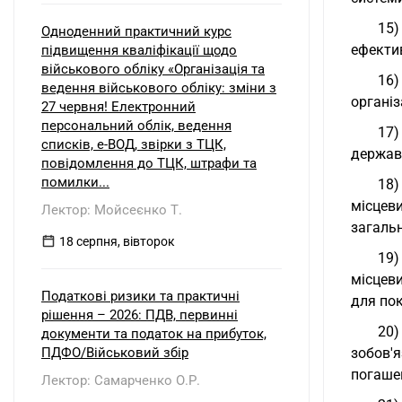
15)
Одноденний практичний курс
ефектив
підвищення кваліфікації щодо
військового обліку «Організація та
16)
ведення військового обліку: зміни з
організ
27 червня! Електронний
персональний облік, ведення
17)
списків, е-ВОД, звірки з ТЦК,
держав
повідомлення до ТЦК, штрафи та
помилки...
18)
місцев
Лектор: Мойсеєнко Т.
загальн
18 серпня, вівторок
19)
місцев
Податкові ризики та практичні
для по
рішення – 2026: ПДВ, первинні
20)
документи та податок на прибуток,
ПДФО/Військовий збір
зобов'
погашен
Лектор: Самарченко О.Р.