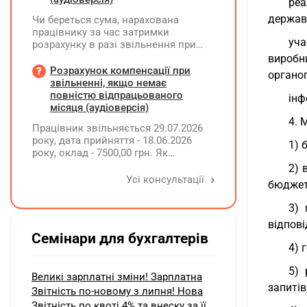
реа
державн
Чи береться сума, нарахована
працівнику за час затримки
уча
розрахунку в разі звільнення при
обчсиленні середньомісячної
виробн
заробітної плати (винагороди), для
Розрахунок компенсації при
органог
розрахунку внеску на підтримку
звільненні, якщо немає
працевлаштування осіб з
повністю відпрацьованого
інф
інвалідністю?
місяця (аудіоверсія)
4. 
Працівник звільняється 29.07.2026
року, дата прийняття - 18.06.2026
1) 
року, оклад - 7500,00 грн. Як
розрахувати компенсацію трьох
2) 
невикористаних днів відпустки при
Усі консультації
бюджет
звільненні?
3) 
відпові
Семінари для бухгалтерів
4) 
5) 
Великі зарплатні зміни! Зарплатна
запитів
Звітність по-новому з липня! Нова
Звітність по квоті 4% та внеску за її