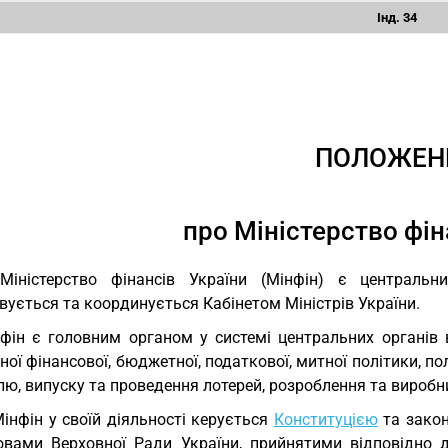
Інд. 34
ПОЛОЖЕН
про Міністерство фін
Міністерство фінансів України (Мінфін) є центральн
ується та координується Кабінетом Міністрів України.
фін є головним органом у системі центральних органів в
ої фінансової, бюджетної, податкової, митної політики, п
ю, випуску та проведення лотерей, розроблення та виробн
Мінфін у своїй діяльності керується
Конституцією
та закон
овами Верховної Ради України, прийнятими відповідно