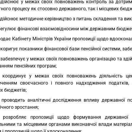
здійснює у межах своїх повноважень контроль за дотри
ого процесу як стосовно державного, так і місцевих бюдж
здійснює методичне керівництво з питань складення та ви
регулює фінансові взаємовідносини між державним бюдж
подає Кабінету Міністрів України пропозиції щодо вдоскон
 коригує показники фінансової бази пенсійної системи, забе
 забезпечує у межах своїх повноважень організацію та зді
анням пенсійних програм;
 координує у межах своїх повноважень діяльність цен
еченням своєчасного і повного надходження податків, 
их бюджетів;
 проводить аналітичні дослідження впливу державної по
ічного зростання;
) розробляє пропозиції щодо формування державної 
льними та місцевими органами виконавчої влади матеріал
 і пропозицій щодо її удосконалення;