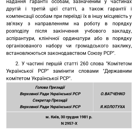
надання гарантії особам, зазначеним у частинах
другій і третій цієї статті, а також гарантії і
компенсації особам при переїзді їх в іншу місцевість у
зв'язку з направленням на роботу в порядку
розподілу після закінчення учбового закладу,
аспірантури, клінічної ординатури або в порядку
організованого набору чи громадського заклику,
встановлюються законодавством Союзу РСР".
2. У частині першій статті 260 слова "Комітетом
Української РСР" замінити словами "Державним
комітетом Української РСР".
Голова Президії
Верховної Ради Української РСР
О.ВАТЧЕНКО
Секретар Президії
Верховної Ради Української РСР
Я.КОЛОТУХА
м. Київ, 30 грудня 1981 р.
N 2957-X