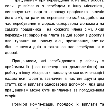
"Працівникам при переведенні їх на іншу роботу,
коли це зв'язано з переїздом в іншу місцевість,
виплачуються: вартість проїзду працівника і членів
його сім'ї; витрати по перевезенню майна; добові за
час перебування в дорозі; одноразова допомога на
самого працівника і на кожного члена сім'ї, який
переїжджає; заробітна плата за дні збору в дорогу і
влаштування на новому місці проживання, але не
більше шести днів, а також за час перебування в
дорозі.
Працівникам, які переїжджають у зв'язку з
прийомом їх ( за попередньою домовленістю) на
роботу в іншу місцевість, виплачуються компенсації і
надаються гарантії, зазначені в частині другій цієї
статті, крім виплати одноразової допомоги, яка цим
працівникам може бути виплачена за погодженням
сторін.
Розміри компенсацій, порядок їх виплати та