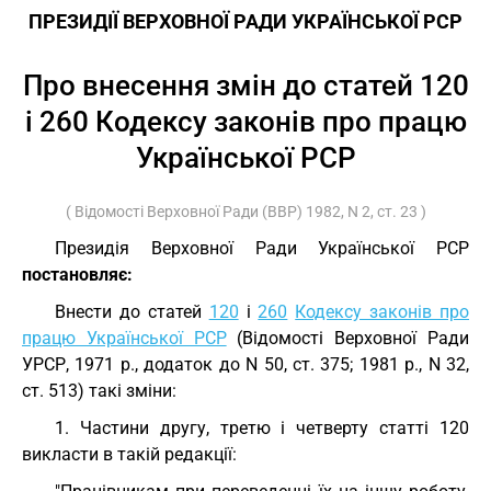
ПРЕЗИДІЇ ВЕРХОВНОЇ РАДИ УКРАЇНСЬКОЇ РСР
Про внесення змін до статей 120
і 260 Кодексу законів про працю
Української РСР
( Відомості Верховної Ради (ВВР) 1982, N 2, ст. 23 )
Президія Верховної Ради Української РСР
постановляє:
Внести до статей
120
і
260
Кодексу законів про
працю Української РСР
(Відомості Верховної Ради
УРСР, 1971 р., додаток до N 50, ст. 375; 1981 р., N 32,
ст. 513) такі зміни:
1. Частини другу, третю і четверту статті 120
викласти в такій редакції: