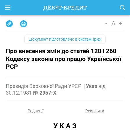
-
A
+
Документ підготовлено в
системі iplex
Про внесення змін до статей 120 і 260
Кодексу законів про працю Української
РСР
Президія Верховної Ради УРСР
|
Указ
від
30.12.1981
№ 2957-X
Редакції
Реквізити
У К А З