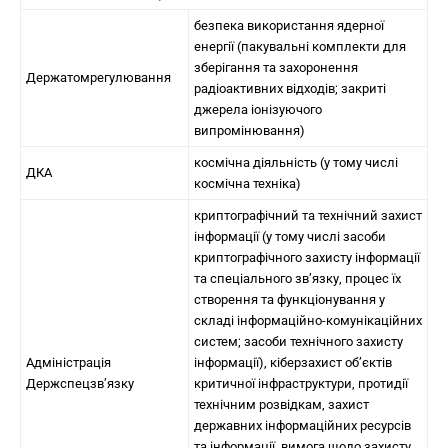
безпека використання ядерної
енергії (пакувальні комплекти для
зберігання та захоронення
Держатомрегулювання
радіоактивних відходів; закриті
джерела іонізуючого
випромінювання)
космічна діяльність (у тому числі
ДКА
космічна техніка)
криптографічний та технічний захист
інформації (у тому числі засоби
криптографічного захисту інформації
та спеціального зв’язку, процес їх
створення та функціонування у
складі інформаційно-комунікаційних
систем; засоби технічного захисту
Адміністрація
інформації), кіберзахист об’єктів
Держспецзв’язку
критичної інфраструктури, протидії
технічним розвідкам, захист
державних інформаційних ресурсів
та інформації, вимога щодо захисту