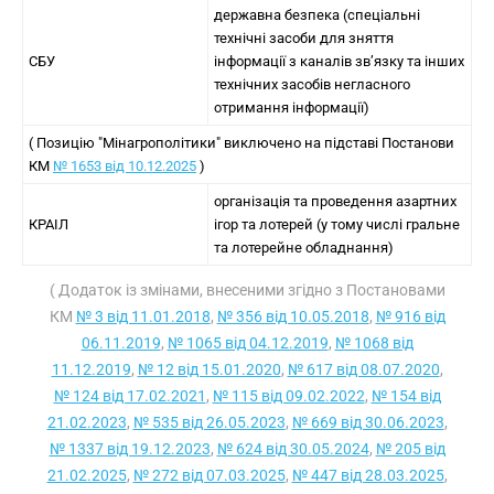
державна безпека (спеціальні
технічні засоби для зняття
СБУ
інформації з каналів зв’язку та інших
технічних засобів негласного
отримання інформації)
( Позицію "Мінагрополітики" виключено на підставі Постанови
КМ
№ 1653 від 10.12.2025
)
організація та проведення азартних
КРАІЛ
ігор та лотерей (у тому числі гральне
та лотерейне обладнання)
( Додаток із змінами, внесеними згідно з Постановами
КМ
№ 3 від 11.01.2018
,
№ 356 від 10.05.2018
,
№ 916 від
06.11.2019
,
№ 1065 від 04.12.2019
,
№ 1068 від
11.12.2019
,
№ 12 від 15.01.2020
,
№ 617 від 08.07.2020
,
№ 124 від 17.02.2021
,
№ 115 від 09.02.2022
,
№ 154 від
21.02.2023
,
№ 535 від 26.05.2023
,
№ 669 від 30.06.2023
,
№ 1337 від 19.12.2023
,
№ 624 від 30.05.2024
,
№ 205 від
21.02.2025
,
№ 272 від 07.03.2025
,
№ 447 від 28.03.2025
,