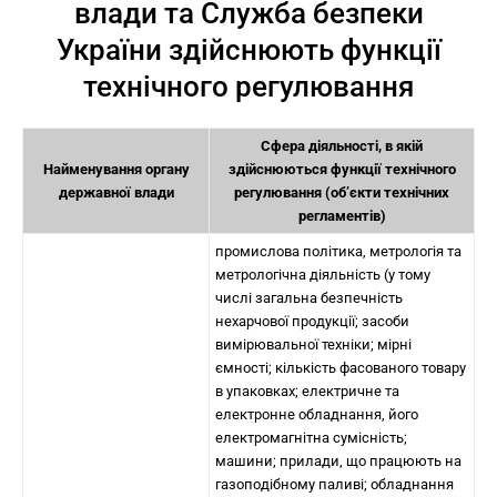
влади та Служба безпеки
України здійснюють функції
технічного регулювання
Сфера діяльності, в якій
Найменування органу
здійснюються функції технічного
державної влади
регулювання (об’єкти технічних
регламентів)
промислова політика, метрологія та
метрологічна діяльність (у тому
числі загальна безпечність
нехарчової продукції; засоби
вимірювальної техніки; мірні
ємності; кількість фасованого товару
в упаковках; електричне та
електронне обладнання, його
електромагнітна сумісність;
машини; прилади, що працюють на
газоподібному паливі; обладнання