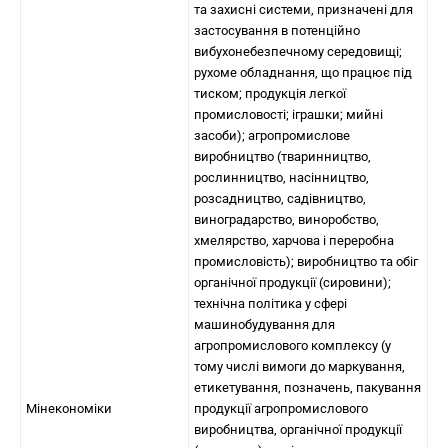
та захисні системи, призначені для
застосування в потенційно
вибухонебезпечному середовищі;
рухоме обладнання, що працює під
тиском; продукція легкої
промисловості; іграшки; мийні
засоби); агропромислове
виробництво (тваринництво,
рослинництво, насінництво,
розсадництво, садівництво,
виноградарство, виноробство,
хмелярство, харчова і переробна
промисловість); виробництво та обіг
органічної продукції (сировини);
технічна політика у сфері
машинобудування для
агропромислового комплексу (у
тому числі вимоги до маркування,
етикетування, позначень, пакування
Мінекономіки
продукції агропромислового
виробництва, органічної продукції