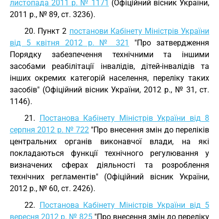
листопада 2011 р. № 1171
(Офіційний вісник України,
2011 р., № 89, ст. 3236).
20. Пункт 2
постанови Кабінету Міністрів України
від 5 квітня 2012 р. № 321
"Про затвердження
Порядку забезпечення технічними та іншими
засобами реабілітації інвалідів, дітей-інвалідів та
інших окремих категорій населення, переліку таких
засобів" (Офіційний вісник України, 2012 р., № 31, ст.
1146).
21.
Постанова Кабінету Міністрів України від 8
серпня 2012 р. № 722
"Про внесення змін до переліків
центральних органів виконавчої влади, на які
покладаються функції технічного регулювання у
визначених сферах діяльності та розроблення
технічних регламентів" (Офіційний вісник України,
2012 р., № 60, ст. 2426).
22.
Постанова Кабінету Міністрів України від 5
вересня 2012 р. № 825
"Про внесення змін до переліку