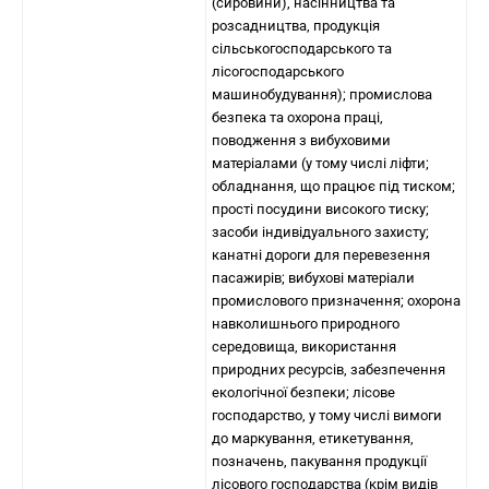
(сировини), насінництва та
розсадництва, продукція
сільськогосподарського та
лісогосподарського
машинобудування); промислова
безпека та охорона праці,
поводження з вибуховими
матеріалами (у тому числі ліфти;
обладнання, що працює під тиском;
прості посудини високого тиску;
засоби індивідуального захисту;
канатні дороги для перевезення
пасажирів; вибухові матеріали
промислового призначення; охорона
навколишнього природного
середовища, використання
природних ресурсів, забезпечення
екологічної безпеки; лісове
господарство, у тому числі вимоги
до маркування, етикетування,
позначень, пакування продукції
лісового господарства (крім видів