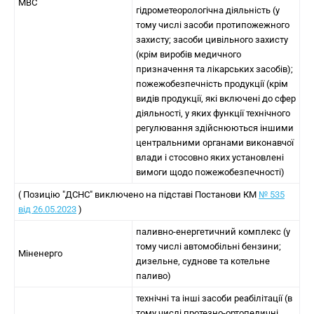
МВС
гідрометеорологічна діяльність (у
тому числі засоби протипожежного
захисту; засоби цивільного захисту
(крім виробів медичного
призначення та лікарських засобів);
пожежобезпечність продукції (крім
видів продукції, які включені до сфер
діяльності, у яких функції технічного
регулювання здійснюються іншими
центральними органами виконавчої
влади і стосовно яких установлені
вимоги щодо пожежобезпечності)
( Позицію "ДСНС" виключено на підставі Постанови КМ
№ 535
від 26.05.2023
)
паливно-енергетичний комплекс (у
тому числі автомобільні бензини;
Міненерго
дизельне, суднове та котельне
паливо)
технічні та інші засоби реабілітації (в
тому числі протезно-ортопедичні