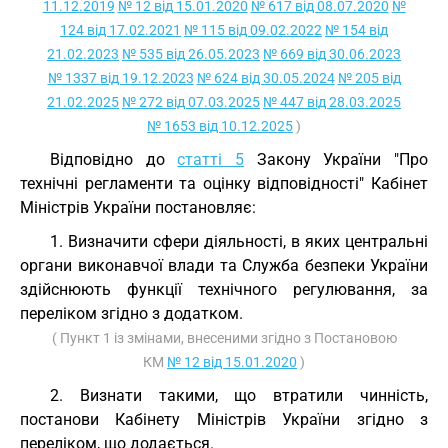
11.12.2019
№ 12 від 15.01.2020
№ 617 від 08.07.2020
№
124 від 17.02.2021
№ 115 від 09.02.2022
№ 154 від
21.02.2023
№ 535 від 26.05.2023
№ 669 від 30.06.2023
№ 1337 від 19.12.2023
№ 624 від 30.05.2024
№ 205 від
21.02.2025
№ 272 від 07.03.2025
№ 447 від 28.03.2025
№ 1653 від 10.12.2025
)
Відповідно до
статті 5
Закону України "Про
технічні регламенти та оцінку відповідності" Кабінет
Міністрів України постановляє:
1. Визначити сфери діяльності, в яких центральні
органи виконавчої влади та Служба безпеки України
здійснюють функції технічного регулювання, за
переліком згідно з додатком.
( Пункт 1 із змінами, внесеними згідно з Постановою
КМ
№ 12 від 15.01.2020
)
2. Визнати такими, що втратили чинність,
постанови Кабінету Міністрів України згідно з
переліком, що додається.