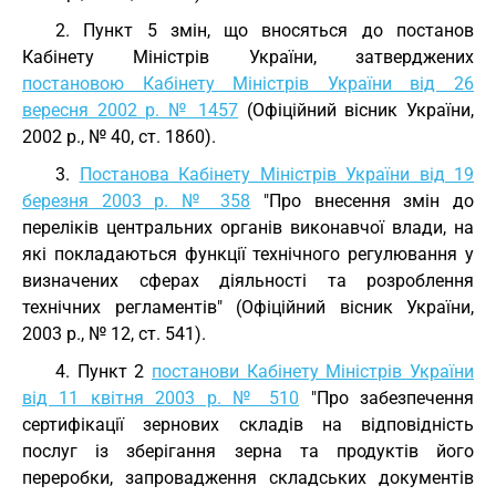
2. Пункт 5 змін, що вносяться до постанов
Кабінету Міністрів України, затверджених
постановою Кабінету Міністрів України від 26
вересня 2002 р. № 1457
(Офіційний вісник України,
2002 р., № 40, ст. 1860).
3.
Постанова Кабінету Міністрів України від 19
березня 2003 р. № 358
"Про внесення змін до
переліків центральних органів виконавчої влади, на
які покладаються функції технічного регулювання у
визначених сферах діяльності та розроблення
технічних регламентів" (Офіційний вісник України,
2003 р., № 12, ст. 541).
4. Пункт 2
постанови Кабінету Міністрів України
від 11 квітня 2003 р. № 510
"Про забезпечення
сертифікації зернових складів на відповідність
послуг із зберігання зерна та продуктів його
переробки, запровадження складських документів