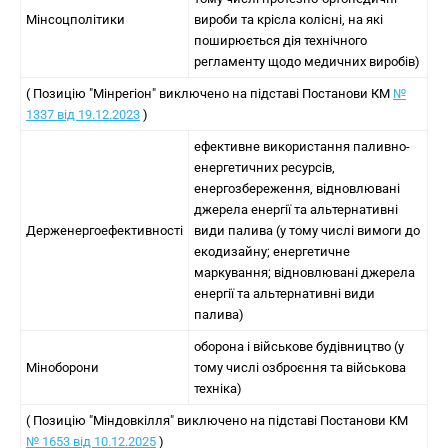
Мінсоцполітики
вироби та крісла колісні, на які
поширюється дія технічного
регламенту щодо медичних виробів)
( Позицію "Мінрегіон" виключено на підставі Постанови КМ
№
1337 від 19.12.2023
)
ефективне використання паливно-
енергетичних ресурсів,
енергозбереження, відновлювані
джерела енергії та альтернативні
Держенергоефективності
види палива (у тому числі вимоги до
екодизайну; енергетичне
маркування; відновлювані джерела
енергії та альтернативні види
палива)
оборона і військове будівництво (у
Міноборони
тому числі озброєння та військова
техніка)
( Позицію "Міндовкілля" виключено на підставі Постанови КМ
№ 1653 від 10.12.2025
)