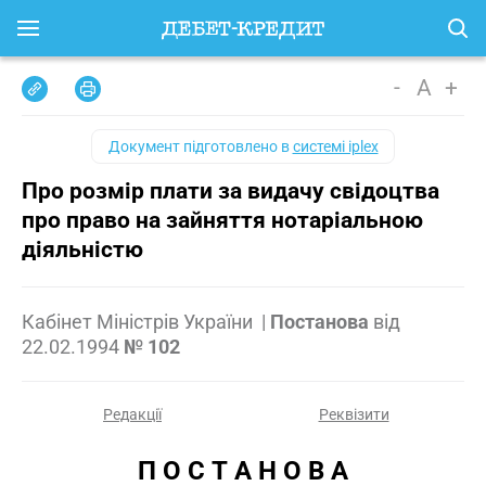
-
A
+
Документ підготовлено в
системі iplex
Про розмір плати за видачу свідоцтва
про право на зайняття нотаріальною
діяльністю
Кабінет Міністрів України
|
Постанова
від
22.02.1994
№ 102
Редакції
Реквізити
П О С Т А Н О В А