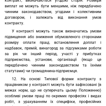
контракт, визначаються угодою сторін. Розміри
виплат не можуть бути меншими, ніж передбачено
чинним законодавством, угодами і колективним
договором, і залежать від виконання умов
контракту.
У контракті можуть також визначатись умови
підвищення або зниження обумовленого сторонами
розміру оплати праці, встановлення доплат і
надбавок, премій, винагород за підсумками роботи
за рік чи інший період, участі у прибутках
підприємства, установи, організації (якщо це
передбачено чинним законодавством та їхніми
статутами) чи громадянина-підприємця.
12. На основі Типової форми контракту з
працівником у контракті можуть бути зафіксовані (в
межах норм, що не суперечать цьому Положенню)
особливі умови праці по окремих професіях і видах
робіт, з урахуванням їх специфіки, професійних