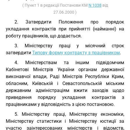
( Пункт 1 в редакції Постанови КМ
N 1038
від
27.06.2000 )
2. Затвердити Положення про порядок
укладання контрактів при прийнятті (найманні) на
роботу працівників, що додається.
3. Міністерству праці у місячний строк
затвердити
Типову форму контракту з працівником
.
4. Міністерствам та іншим підвідомчим
Кабінетові Міністрів України органам державної
виконавчої влади, Раді Міністрів Республіки Крим,
обласним, Київській і Севастопольській міським
державним адміністраціям вжити заходів щодо
приведення порядку укладання контрактів з
працівниками у відповідність з цією постановою.
5. Міністерству праці, Міністерству економіки,
Міністерству статистики і Міністерству юстиції за
участю заінтересованих міністерств і відомств,