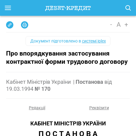
-
A
+
Документ підготовлено в
системі iplex
Про впорядкування застосування
контрактної форми трудового договору
Кабінет Міністрів України
|
Постанова
від
19.03.1994
№ 170
Редакції
Реквізити
КАБІНЕТ МІНІСТРІВ УКРАЇНИ
П О С Т А Н О В А