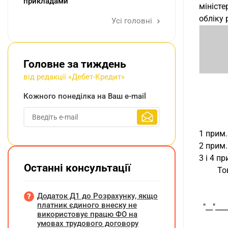
прикладами
мініст
обліку
Усі головні
Головне за тиждень
від редакції «Дебет-Кредит»
Кожного понеділка на Ваш e-mail
1 прим. -
2 прим. 
3 і 4 прим
Останні консультації
    
Додаток Д1 до Розрахунку, якщо
платник єдиного внеску не
  "__"__
використовує працю ФО на
умовах трудового договору