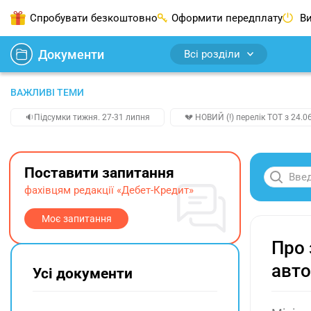
Спробувати безкоштовно
Оформити передплату
Ви
Документи
Всі розділи
ВАЖЛИВІ ТЕМИ
🔉Підсумки тижня. 27-31 липня
💔 НОВИЙ (!) перелік ТОТ з 24.06
Поставити запитання
фахівцям редакції «Дебет-Кредит»
Моє запитання
Про 
авт
Усі документи