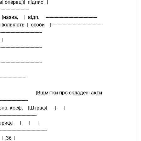
ові операції|  підпис   |
-----------------------
  |  відп.    |-----------------------------------------
ть  |  особи    |-----------------------------------------
-------------------------------
 |
-------------------------------
-------------------------------
---------------------
                         |Відмітки про складені акти
----------------------
 коеф.    |Штраф|      |      |
----------------------------
|     |      |      |
----------------------------------
  |  36  |