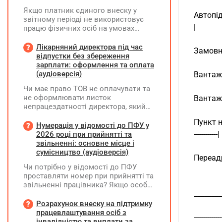
Якщо платник єдиного внеску у
Автопідпр
звітному періоді не використовує
|
працю фізичних осіб на умовах
трудового договору (контракту) або
на інших умовах, передбачених
Лікарняний директора під час
Замовник 
законодавством, Додаток Д1/
відпустки без збереження
Додаток ФІЗ-Д1 за відповідний
зарплати: оформлення та оплата
період не подається
(аудіоверсія)
Вантажові
Чи має право ТОВ не оплачувати та
не оформлювати листок
Вантажоод
непрацездатності директора, який
перебуває у відпустці без
Пункт на
збереження заробітної плати під час
Нумерація у відомості до ПФУ у
призупинення діяльності
------------|
2026 році при прийнятті та
підприємства?
звільненні: основне місце і
сумісництво (аудіоверсія)
Переадрес
Чи потрібно у відомості до ПФУ
проставляти номер при прийнятті та
звільненні працівника? Якщо особа
_________
одночасно працювала за основним
місцем роботи та за сумісництвом,
Розрахунок внеску на підтримку
чи рахується це як два роботодавці?
працевлаштування осіб з
--------------
інвалідністю та виплати за