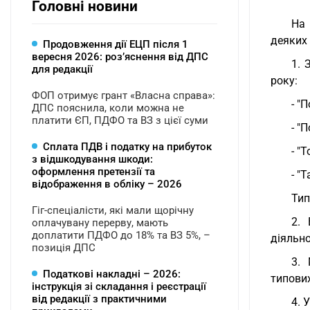
Головні новини
На 
деяких 
Продовження дії ЕЦП після 1
вересня 2026: розʼяснення від ДПС
1. 
для редакції
року:
ФОП отримує грант «Власна справа»:
- "
ДПС пояснила, коли можна не
платити ЄП, ПДФО та ВЗ з цієї суми
- "
Сплата ПДВ і податку на прибуток
- "
з відшкодування шкоди:
оформлення претензії та
- "
відображення в обліку – 2026
Тип
Гіг-спеціалісти, які мали щорічну
2. 
оплачувану перерву, мають
доплатити ПДФО до 18% та ВЗ 5%, –
діяльно
позиція ДПС
3. 
Податкові накладні – 2026:
типови
інструкція зі складання і реєстрації
від редакції з практичними
4. 