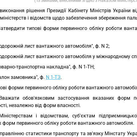
( Із змінами, внесеними згідно з Наказом Міністер
виконання рішення Президії Кабінету Міністрів України 
міністерств і відомств щодо забезпечення збереження пал
Затвердити типові форми первинного обліку роботи ванта
Подорожній лист вантажного автомобіля", ф. N 2;
Подорожній лист вантажного автомобіля у міжнародному спол
Товарно-транспортна накладна", ф. N 1-ТН;
Талон замовника", ф.
N 1-ТЗ
.
ові форми первинного обліку роботи вантажного автомобі
Вважати обов'язковим застосування вказаних форм пе
сті, незалежно від форм власності.
Міністерствам і відомствам, суб'єктам підприємницьк
х форм первинного обліку роботи вантажного автомобіля.
Управлінню статистики транспорту та зв'язку Мінстату Укра