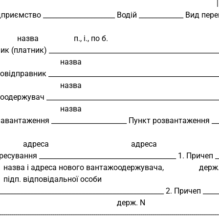
        
иємство _____________________ Водій _____________ Вид перевезень ________
                       назва                  п., і., по б.                                                     
(платник) ________________________________________________________________
                                             назва                                                            
дправник _________________________________________________________________
                                             назва                                                            
ержувач _________________________________________________________________
                                             назва                                                            
вантаження ______________________ Пункт розвантаження _____________
                          адреса                                          адреса                            
ування ________________________________________ 1. Причеп _______________
                назва і адреса нового вантажоодержувача,                  держ. N        
                підп. відповідальної особи                                                              
_______________________________________________ 2. Причеп __________________
                                                                          держ. N             
----------------------------------------------------------------------------------------------------------------