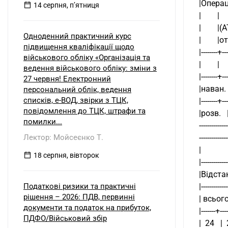
|Операція
14 серпня, пʼятниця
|        |    
|        |
Одноденний практичний курс
|        |
підвищення кваліфікації щодо
|--------+---
військового обліку «Організація та
|        | 
ведення військового обліку: зміни з
|--------+---
27 червня! Електронний
|наван.  |   
персональний облік, ведення
списків, е-ВОД, звірки з ТЦК,
|--------+---
повідомлення до ТЦК, штрафи та
|розв.   |   
помилки...
--------------
Лектор: Мойсеєнко Т.
--------------
|        
18 серпня, вівторок
|-------------
|Відстан
Податкові ризики та практичні
|------------
рішення – 2026: ПДВ, первинні
| всього|
документи та податок на прибуток,
|-------+---
ПДФО/Військовий збір
|  24   | 