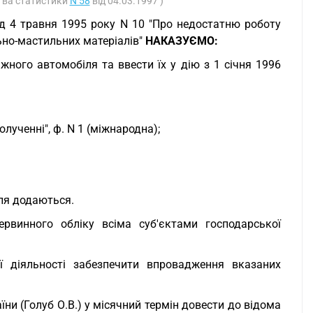
ства статистики
N 58
від 04.03.1997 )
від 4 травня 1995 року N 10 "Про недостатню роботу
ьно-мастильних матеріалів"
НАКАЗУЄМО:
жного автомобіля та ввести їх у дію з 1 січня 1996
ученні", ф. N 1 (міжнародна);
ля додаються.
рвинного обліку всіма суб'єктами господарської
ої діяльності забезпечити впровадження вказаних
їни (Голуб О.В.) у місячний термін довести до відома