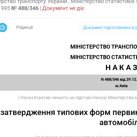
ерство транспорту України , Міністерство статистики
1995
№ 488/346
|
Документ не діє
Редакції
Документ підготовлено в
МІНІСТЕРСТВО ТРАНСПО
МІНІСТЕРСТВО СТАТИСТ
Н А К А 
N 488/346 від 29.12
м.Київ
( Наказ втратив чинність на підставі Наказу Міністерства
 затвердження типових форм первин
автомобі