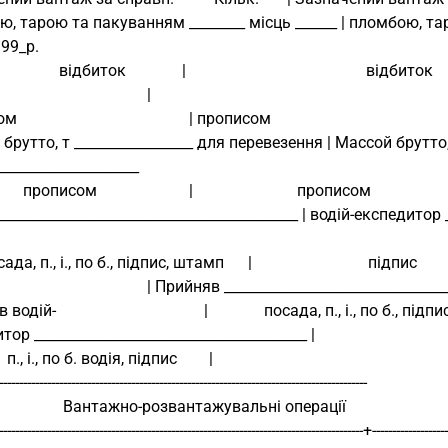
, тарою та пакуванням ________ місць ______ | пломбою, тарою
199_р.
                             відбиток              |                                             відбиток
                                                   |
                                         | прописом
брутто, т _________________ для перевезення | Массой брутто, т
____________________
                    прописом                       |                          прописом
__________________________________________ | водій-експедитор ______
     посада, п., і., по б., підпис, штамп      |                             підпис
                                                   | Прийняв _____
одій-                                     |              посада, п., і., по 
тор _______________________________________ |
                п., і., по б. водія, підпис        |
--------------------------------------------------------------------------------------------
                     Вантажно-розвантажувальні операції                       
-------------------------------------------------------------------------------------------+-------------------