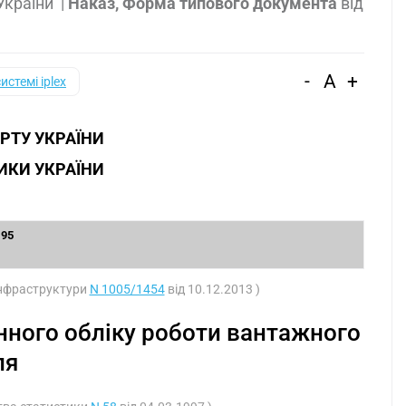
 України
|
Наказ, Форма типового документа
від
-
A
+
системі iplex
РТУ УКРАЇНИ
ИКИ УКРАЇНИ
З
.95
 інфраструктури
N 1005/1454
від 10.12.2013 )
ного обліку роботи вантажного
ля