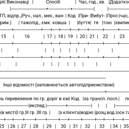
| Виконавці   |           Спосіб             |  Час, год., хв.   |Додатк
         |------------------------------+-------------------+------------------|           |------------------
(АТП, відпр.,|Руч., нал., мех., ван- | Код  |При- |Вибут- |Прос-|час,  |назва,   
отрим.)      | тажопід., ємк. ковша  |      |буття|  тя   |тою  |хвилин|кількіс
----------+-----------------------+------+-----+-------+-----+------+-----------+-----------+----------
    15      |         16            |  17  |  18 |  19   |  20 |  21  |    22     |    23    
----------+-----------------------+------+-----+-------+-----+------+-----------+-----------+----------
          |                       |      |     |       |     |      |           |           |
----------+-----------------------+------+-----+-------+-----+------+-----------+-----------+----------
          |                       |      |     |       |     |      |           |           |
----------------------------------------------------------------------------------------------------------------
--------------------------------------------------------------------------------------------
        Інші відомості (заповнюється автопідприємством)                
-------------------------------------------------------------------------------------------+-------------------
ь перевезення по гр. доріг в км| Код.  |за трансп. посл.|     попр.
--------------------------|експед.|----------------+--------------------|     |      |      |-------------
в місті|I гр.|II гр. |III гр. |       |з клієнта|водію |розц.вод.|осн.тариф.
----+-----+-------+--------+-------+---------+------+---------+----------+-----+------+------+-------
 25   | 26  |  27   |  28    |  29   |    30   |  31  |   32    |   33     | 34  |  35