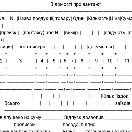
                                             Відомості про вантаж*                               
----------------------------------------------------------------------------------------------------------------
.|   N   |Назва продукції, товару| Один. |Кількість|Ціна|Сума|З 
 |
 |прейск.|   (вантажу) або N     |вимір. |         |    |    |сліду
т|
озиція|      контейнера       |       |         |    |    |документи |         |         
-----+-----------------------+-------+---------+----+----+----------+---------+---------+------------
 2   |          3            |   4   |    5    |  6 |  7 |    8     |    9    |   10    |     11
-----+-----------------------+-------+---------+----+----+----------+---------+---------+------------
-----+-----------------------+-------+---------+----+----+----------+---------+---------+------------
-----+-----------------------+-------+---------+----+----+----------+---------+---------+------------
-----------------------------+-------+---------+----+----+----------+---------+---------+-------------+
                                         |       |         |    |    |          |         |         |Кільк. ї
                  Всього                 |       |         |    |    |          |         |         |    заїздів
                  ----------------------------------------------------------------------------------------------------------
відпущено на суму __________ Відпуск дозволив _____________
                          прописом                       посада, підпис
ий вантаж за справн.          Кільк.       | Зазначений вантаж за 