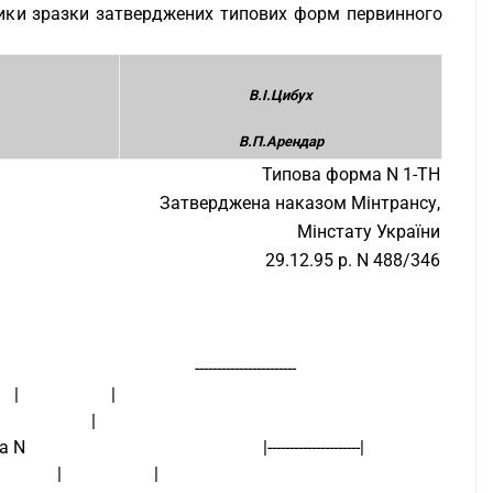
стики зразки затверджених типових форм первинного
В.І.Цибух
В.П.Арендар
Типова форма N 1-ТН
Затверджена наказом Мінтрансу,
Мінстату України
29.12.95 р. N 488/346
                               -----------------------
             |                     |
                                                                                                                     |                     |
                                     |---------------------|
                   |                     |