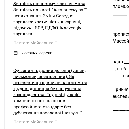
Звітність по-новому з липня! Нова
пломбою
Звітність по квоті 4% та внеску за її
_______
невиконання! Зміни Середня
зарплата: критичність, лікарняні,
відпускні. ЄСВ, ПДФО, індексація
зарплати
прописом  
Массой 
Лектор: Мойсеєнко Т.
________
12 серпня, середа
здав ___
і., по б.
Сучасний трудовий договір (усний,
    
письмовий, електронний). Як
перевести працівників на письмові
трудові договори без порушення
Прийняв в
законодавства. Трудові функції і
експеди
компетентності на основі
професійного стандарту без
--------------
дублювання посадової інструкції...
|        
Лектор: Мойсеєнко Т.
|-------------