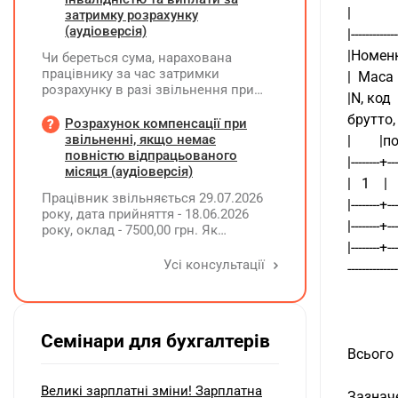
|           
затримку розрахунку
(аудіоверсія)
|-------------
|Номенкл
Чи береться сума, нарахована
працівнику за час затримки
|  Маса  
розрахунку в разі звільнення при
|N, код 
обчсиленні середньомісячної
брутто, 
заробітної плати (винагороди), для
Розрахунок компенсації при
розрахунку внеску на підтримку
звільненні, якщо немає
|        |п
працевлаштування осіб з
повністю відпрацьованого
|--------+--
інвалідністю?
місяця (аудіоверсія)
|   1    |  
Працівник звільняється 29.07.2026
|--------+--
року, дата прийняття - 18.06.2026
|--------+--
року, оклад - 7500,00 грн. Як
розрахувати компенсацію трьох
|--------+--
невикористаних днів відпустки при
Усі консультації
------------
звільненні?
Семінари для бухгалтерів
Всього 
Великі зарплатні зміни! Зарплатна
Зазначен