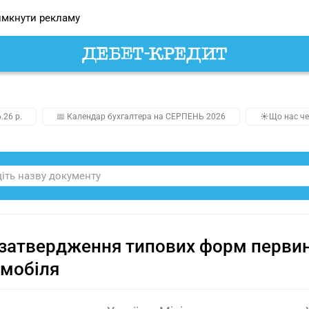
мкнути рекламу
.26 р.
📅 Календар бухгалтера на СЕРПЕНЬ 2026
☀️Що нас че
затвердження типових форм первин
омобіля