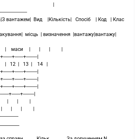
                                      |
----------------------
вантажем|  Вид    |Кількість|   Спосіб    | Код   | Клас  
ють  |пакування|  місць  | визначення  |вантажу|вантажу|
|    маси     |       |       |         |
-+-------+-------+---------|
      |   12  |   13  |    14   |
-+-------+-------+---------|
-+-------+-------+---------|
-+-------+-------+---------|
-------+-------+---------|
здок,|       |       |         |
  |       |       |         |
-----------------
_________
справн.          Кільк.             За дорученням N ____