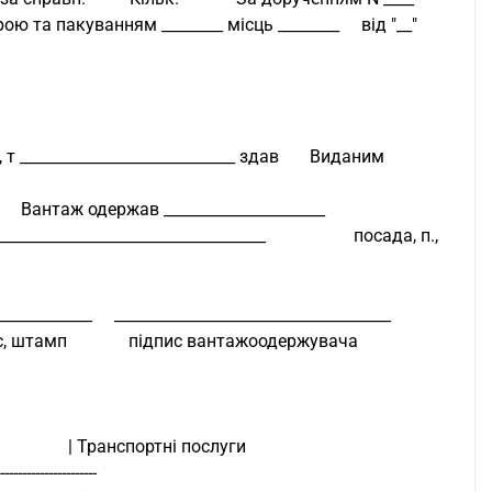
 та пакуванням ________ місць ________     від "__" 
 ____________________________ здав       Виданим 
                        Вантаж одержав _____________________
_____________________________                    посада, п., 
_______________________________________     ____________________________________
б., підпис, штамп              підпис вантажоодержувача
                  | Транспортні послуги
----------------------