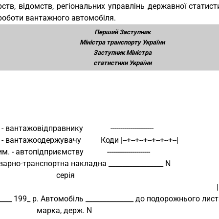
ерств, відомств, регіональних управлінь державної стати
 роботи вантажного автомобіля.
Перший Заступник
Міністра транспорту України
Заступник Міністра
статистики України
 вантажовідправнику              ----------------------
- вантажоодержувачу          Коди |--+--+--+--+--+--+--|
. - автопідприємству            ----------------------
     Товарно-транспортна накладна ________________ N                                      
                                           серія                                                                
        
_____ 199_ р. Автомобіль ______________ до подорожнього листа N                 
                                 марка, держ. N                                                           