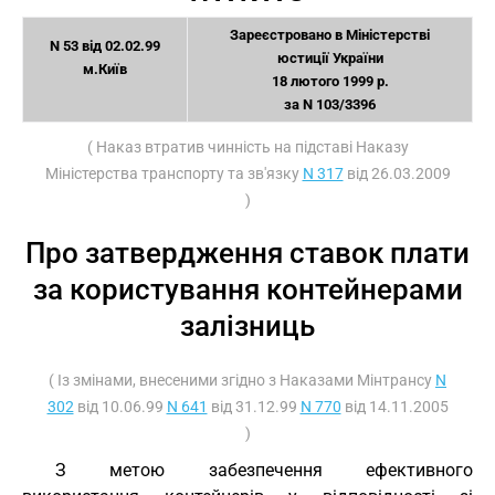
Зареєстровано в Міністерстві
N 53 від 02.02.99
юстиції України
м.Київ
18 лютого 1999 р.
за N 103/3396
( Наказ втратив чинність на підставі Наказу
Міністерства транспорту та зв'язку
N 317
від 26.03.2009
)
Про затвердження ставок плати
за користування контейнерами
залізниць
( Із змінами, внесеними згідно з Наказами Мінтрансу
N
302
від 10.06.99
N 641
від 31.12.99
N 770
від 14.11.2005
)
З метою забезпечення ефективного