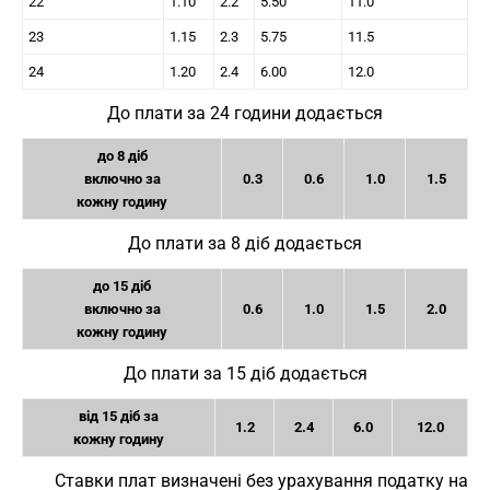
22
1.10
2.2
5.50
11.0
23
1.15
2.3
5.75
11.5
24
1.20
2.4
6.00
12.0
До плати за 24 години додається
до 8 діб
включно за
0.3
0.6
1.0
1.5
кожну годину
До плати за 8 діб додається
до 15 діб
включно за
0.6
1.0
1.5
2.0
кожну годину
До плати за 15 діб додається
від 15 діб за
1.2
2.4
6.0
12.0
кожну годину
Ставки плат визначені без урахування податку на