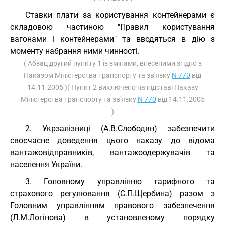
Ставки плати за користування контейнерами є
складовою частиною "Правил користування
вагонами і контейнерами" та вводяться в дію з
моменту набрання ними чинності.
( Абзац другий пункту 1 із змінами, внесеними згідно з
Наказом Міністерства транспорту та зв'язку
N 770
від
14.11.2005 )( Пункт 2 виключено на підставі Наказу
Міністерства транспорту та зв'язку
N 770
від 14.11.2005
)
2. Укрзалізниці (А.В.Слободян) забезпечити
своєчасне доведення цього наказу до відома
вантажовідправників, вантажоодержувачів та
населення України.
3. Головному управлінню тарифного та
страхового регулювання (С.П.Щербина) разом з
Головним управлінням правового забезпечення
(Л.М.Логінова) в установленому порядку