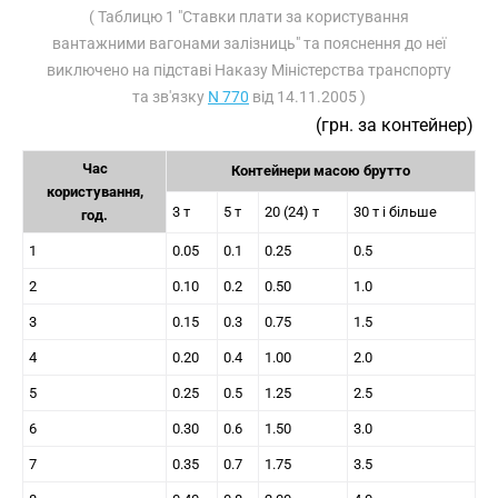
( Таблицю 1 "Ставки плати за користування
вантажними вагонами залізниць" та пояснення до неї
виключено на підставі Наказу Міністерства транспорту
та зв'язку
N 770
від 14.11.2005 )
(грн. за контейнер)
Час
Контейнери масою брутто
користування,
3 т
5 т
20 (24) т
30 т і більше
год.
1
0.05
0.1
0.25
0.5
2
0.10
0.2
0.50
1.0
3
0.15
0.3
0.75
1.5
4
0.20
0.4
1.00
2.0
5
0.25
0.5
1.25
2.5
6
0.30
0.6
1.50
3.0
7
0.35
0.7
1.75
3.5