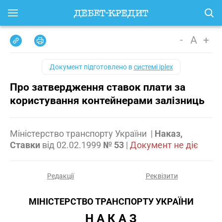
-
A
+
Документ підготовлено в
системі iplex
Про затвердження ставок плати за
користування контейнерами залізниць
Міністерство транспорту України
|
Наказ,
Ставки
від
02.02.1999
№ 53
|
Документ не діє
Редакції
Реквізити
МІНІСТЕРСТВО ТРАНСПОРТУ УКРАЇНИ
Н А К А З