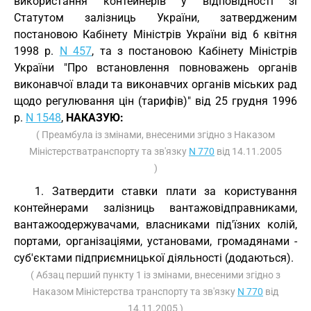
використання контейнерів у відповідності зі
Статутом залізниць України, затвердженим
постановою Кабінету Міністрів України від 6 квітня
1998 р.
N 457
, та з постановою Кабінету Міністрів
України "Про встановлення повноважень органів
виконавчої влади та виконавчих органів міських рад
щодо регулювання цін (тарифів)" від 25 грудня 1996
р.
N 1548
,
НАКАЗУЮ:
( Преамбула із змінами, внесеними згідно з Наказом
Міністерстватранспорту та зв'язку
N 770
від 14.11.2005
)
1. Затвердити ставки плати за користування
контейнерами залізниць вантажовідправниками,
вантажоодержувачами, власниками під'їзних колій,
портами, організаціями, установами, громадянами -
суб'єктами підприємницької діяльності (додаються).
( Абзац перший пункту 1 із змінами, внесеними згідно з
Наказом Міністерства транспорту та зв'язку
N 770
від
14.11.2005 )