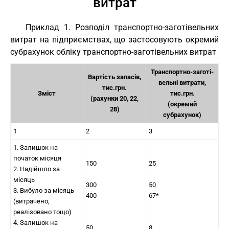
витрат
Приклад 1. Розподіл транспортно-заготівельних
витрат на підприємствах, що застосовують окремий
субрахунок обліку транспортно-заготівельних витрат
Транспортно-заготі-
Вартість запасів,
вельні витрати,
тис.грн.
Зміст
тис.грн.
(рахунки 20, 22,
(окремий
28)
субрахунок)
1
2
3
1. Залишок на
початок місяця
150
25
2. Надійшло за
місяць
300
50
3. Вибуло за місяць
400
67*
(витрачено,
реалізовано тощо)
4. Залишок на
50
8