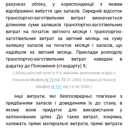
рахунках обліку, у кореспонденції з якими
відображено вибуття цих запасів. Середній відсоток
транспортно-заготівельних витрат визначається
діленням суми залишків транспортно-заготівельних
витрат на початок звітного місяця і транспортно-
заготівельних витрат за звітний місяць на суму
залишку запасів на початок місяця і запасів, що
надійшли за звітний місяць. Приклади розподілу
транспортно-заготівельних витрат наведені в
додатку до Положення (стандарту) 9;
( Абзац шостий пункту 9 із змінами, внесеними згідно з
Наказом Мінфіну
N 15
від 28.01.2000; в редакції Наказу
Мінфіну
N 131
від 14.06.2000 )
інші витрати, які безпосередньо пов'язані з
придбанням запасів і доведенням їх до стану, в
якому вони придатні для використання у
запланованих цілях. До таких витрат, зокрема,
належать прямі матеріальні витрати, прямі витрати