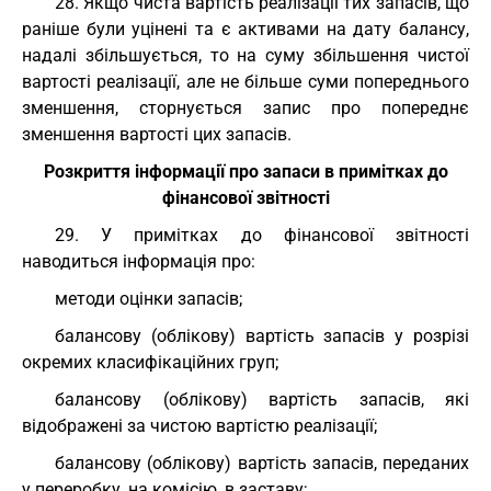
28. Якщо чиста вартість реалізації тих запасів, що
раніше були уцінені та є активами на дату балансу,
надалі збільшується, то на суму збільшення чистої
вартості реалізації, але не більше суми попереднього
зменшення, сторнується запис про попереднє
зменшення вартості цих запасів.
Розкриття інформації про запаси в примітках до
фінансової звітності
29. У примітках до фінансової звітності
наводиться інформація про:
методи оцінки запасів;
балансову (облікову) вартість запасів у розрізі
окремих класифікаційних груп;
балансову (облікову) вартість запасів, які
відображені за чистою вартістю реалізації;
балансову (облікову) вартість запасів, переданих
у переробку, на комісію, в заставу;