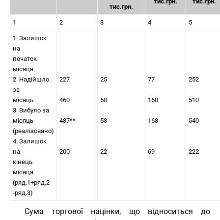
тис.грн.
тис.грн.
тис.грн.
1
2
3
4
5
1. Залишок
на
початок
місяця
2. Надійшло
227
25
77
252
за
місяць
460
50
160
510
3. Вибуло за
місяць
487**
53
168
540
(реалізовано)
4. Залишок
на
200
22
69
222
кінець
місяця
(ряд.1+ряд.2-
-ряд.3)
Сума торгової націнки, що відноситься до