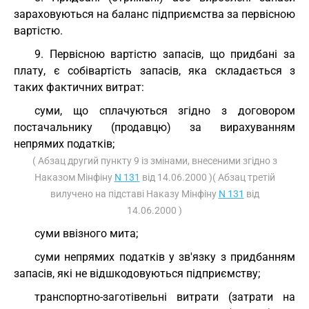
зараховуються на баланс підприємства за первісною
вартістю.
9. Первісною вартістю запасів, що придбані за
плату, є собівартість запасів, яка складається з
таких фактичних витрат:
суми, що сплачуються згідно з договором
постачальнику (продавцю) за вирахуванням
непрямих податків;
( Абзац другий пункту 9 із змінами, внесеними згідно з
Наказом Мінфіну
N 131
від 14.06.2000 )( Абзац третій
вилучено на підставі Наказу Мінфіну
N 131
від
14.06.2000 )
суми ввізного мита;
суми непрямих податків у зв'язку з придбанням
запасів, які не відшкодовуються підприємству;
транспортно-заготівельні витрати (затрати на