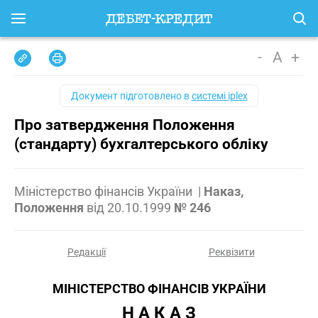
-
A
+
Документ підготовлено в
системі iplex
Про затвердження Положення
(стандарту) бухгалтерського обліку
Міністерство фінансів України
|
Наказ,
Положення
від
20.10.1999
№ 246
Редакції
Реквізити
МІНІСТЕРСТВО ФІНАНСІВ УКРАЇНИ
Н А К А З