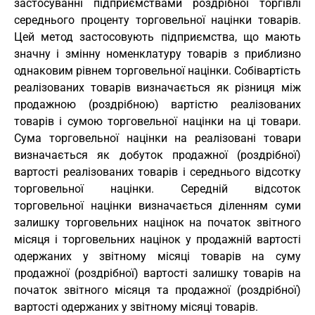
застосуванні підприємствами роздрібної торгівлі
середнього проценту торговельної націнки товарів.
Цей метод застосовують підприємства, що мають
значну і змінну номенклатуру товарів з приблизно
однаковим рівнем торговельної націнки. Собівартість
реалізованих товарів визначається як різниця між
продажною (роздрібною) вартістю реалізованих
товарів і сумою торговельної націнки на ці товари.
Сума торговельної націнки на реалізовані товари
визначається як добуток продажної (роздрібної)
вартості реалізованих товарів і середнього відсотку
торговельної націнки. Середній відсоток
торговельної націнки визначається діленням суми
залишку торговельних націнок на початок звітного
місяця і торговельних націнок у продажній вартості
одержаних у звітному місяці товарів на суму
продажної (роздрібної) вартості залишку товарів на
початок звітного місяця та продажної (роздрібної)
вартості одержаних у звітному місяці товарів.