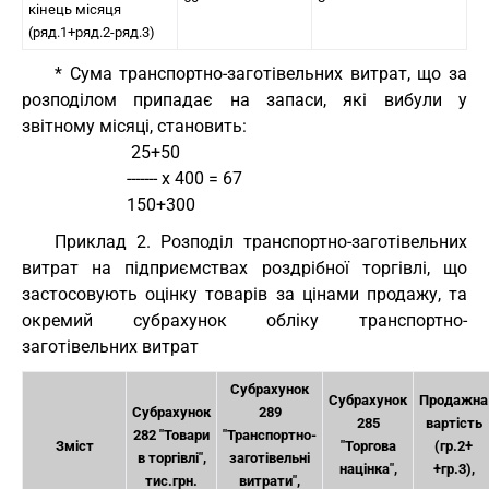
кінець місяця
(ряд.1+ряд.2-ряд.3)
* Сума транспортно-заготівельних витрат, що за
розподілом припадає на запаси, які вибули у
звітному місяці, становить:
                         25+50
                        ------- х 400 = 67
                        150+300
Приклад 2. Розподіл транспортно-заготівельних
витрат на підприємствах роздрібної торгівлі, що
застосовують оцінку товарів за цінами продажу, та
окремий субрахунок обліку транспортно-
заготівельних витрат
Субрахунок
Субрахунок
Продажна
Субрахунок
289
285
вартість
282 "Товари
"Транспортно-
Зміст
"Торгова
(гр.2+
в торгівлі",
заготівельні
націнка",
+гр.3),
тис.грн.
витрати",