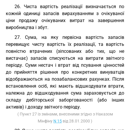
26. Чиста вартість реалізації визначається по
кожній одиниці запасів вирахуванням з очікуваної
ціни продажу очікуваних витрат на завершення
виробництва і збут.
27. Сума, на яку первісна вартість запасів
перевищує чисту вартість їх реалізації, та вартість
повністю втрачених (зіпсованих або тих, що не
вистачає) запасів списуються на витрати звітного
періоду. Суми нестач і втрат від псування цінностей
до прийняття рішення про конкретних винуватців
відображаються на позабалансових рахунках. Після
встановлення осіб, які мають відшкодувати втрати,
належна до відшкодування сума зараховується до
складу дебіторської заборгованості (або інших
активів) і доходу звітного періоду.
( Пункт 27 із змінами, внесеними згідно з Наказом
Мінфіну
N 15
від 28.01.2000 )