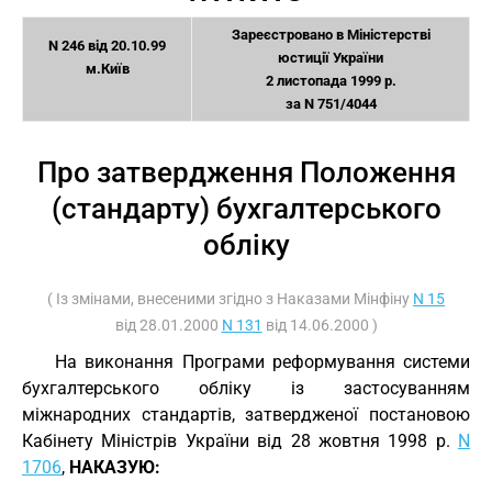
Зареєстровано в Міністерстві
N 246 від 20.10.99
юстиції України
м.Київ
2 листопада 1999 р.
за N 751/4044
Про затвердження Положення
(стандарту) бухгалтерського
обліку
( Із змінами, внесеними згідно з Наказами Мінфіну
N 15
від 28.01.2000
N 131
від 14.06.2000 )
На виконання Програми реформування системи
бухгалтерського обліку із застосуванням
міжнародних стандартів, затвердженої постановою
Кабінету Міністрів України від 28 жовтня 1998 р.
N
1706
,
НАКАЗУЮ: