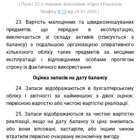
( Пункт 22 із змінами, внесеними згідно з Наказом
Мінфіну
N 15
від 28.01.2000 )
23. Вартість малоцінних та швидкозношуваних
предметів, що передані в експлуатацію,
виключається зі складу активів (списується з
балансу) з подальшою організацією оперативного
кількісного обліку таких предметів за місцями
експлуатації і відповідними особами протягом
строку їх фактичного використання.
Оцінка запасів на дату балансу
24. Запаси відображаються в бухгалтерському
обліку і звітності за найменшою з двох оцінок:
первісною вартістю або чистою вартістю реалізації.
25. Запаси відображаються за чистою вартістю
реалізації, якщо на дату балансу їх ціна знизилась
або вони зіпсовані, застаріли, або іншим чином
втратили первісно очікувану економічну вигоду.