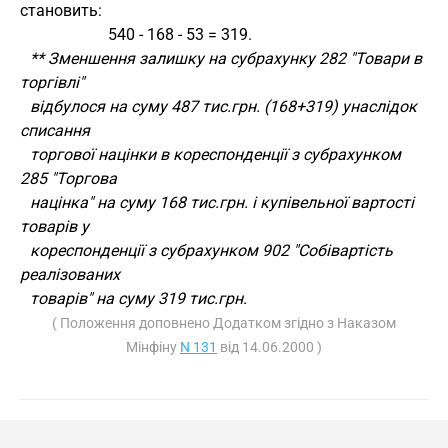
становить:
                      540 - 168 - 53 = 319.
** Зменшення залишку на субрахунку 282 "Товари в
торгівлі"
відбулося на суму 487 тис.грн. (168+319) унаслідок
списання
торгової націнки в кореспонденції з субрахунком
285 "Торгова
націнка" на суму 168 тис.грн. і купівельної вартості
товарів у
кореспонденції з субрахунком 902 "Собівартість
реалізованих
товарів" на суму 319 тис.грн.
( Положення доповнено Додатком згідно з Наказом
Мінфіну
N 131
від 14.06.2000 )