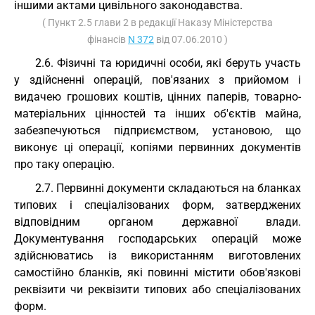
іншими актами цивільного законодавства.
( Пункт 2.5 глави 2 в редакції Наказу Міністерства
фінансів
N 372
від 07.06.2010 )
2.6. Фізичні та юридичні особи, які беруть участь
у здійсненні операцій, пов'язаних з прийомом і
видачею грошових коштів, цінних паперів, товарно-
матеріальних цінностей та інших об'єктів майна,
забезпечуються підприємством, установою, що
виконує ці операції, копіями первинних документів
про таку операцію.
2.7. Первинні документи складаються на бланках
типових і спеціалізованих форм, затверджених
відповідним органом державної влади.
Документування господарських операцій може
здійснюватись із використанням виготовлених
самостійно бланків, які повинні містити обов'язкові
реквізити чи реквізити типових або спеціалізованих
форм.