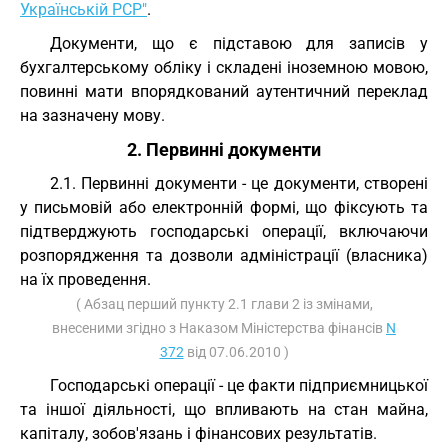
Українській РСР"
.
Документи, що є підставою для записів у
бухгалтерському обліку і складені іноземною мовою,
повинні мати впорядкований аутентичний переклад
на зазначену мову.
2. Первинні документи
2.1. Первинні документи - це документи, створені
у письмовій або електронній формі, що фіксують та
підтверджують господарські операції, включаючи
розпорядження та дозволи адміністрації (власника)
на їх проведення.
( Абзац перший пункту 2.1 глави 2 із змінами,
внесеними згідно з Наказом Міністерства фінансів
N
372
від 07.06.2010 )
Господарські операції - це факти підприємницької
та іншої діяльності, що впливають на стан майна,
капіталу, зобов'язань і фінансових результатів.