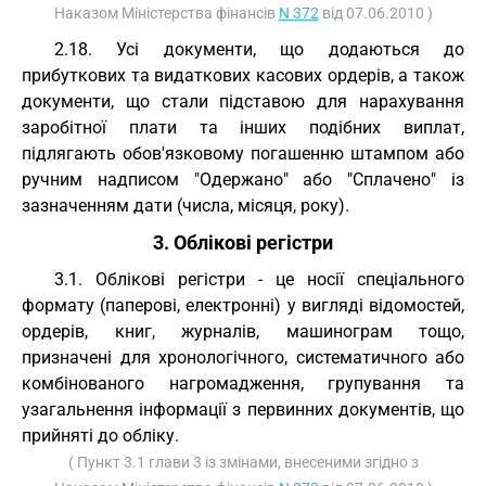
Наказом Міністерства фінансів
N 372
від 07.06.2010 )
2.18. Усі документи, що додаються до
прибуткових та видаткових касових ордерів, а також
документи, що стали підставою для нарахування
заробітної плати та інших подібних виплат,
підлягають обов'язковому погашенню штампом або
ручним надписом "Одержано" або "Сплачено" із
зазначенням дати (числа, місяця, року).
3. Облікові регістри
3.1. Облікові регістри - це носії спеціального
формату (паперові, електронні) у вигляді відомостей,
ордерів, книг, журналів, машинограм тощо,
призначені для хронологічного, систематичного або
комбінованого нагромадження, групування та
узагальнення інформації з первинних документів, що
прийняті до обліку.
( Пункт 3.1 глави 3 із змінами, внесеними згідно з