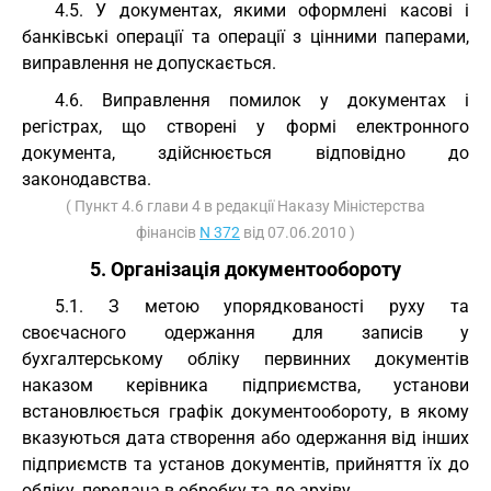
4.5. У документах, якими оформлені касові і
банківські операції та операції з цінними паперами,
виправлення не допускається.
4.6. Виправлення помилок у документах і
регістрах, що створені у формі електронного
документа, здійснюється відповідно до
законодавства.
( Пункт 4.6 глави 4 в редакції Наказу Міністерства
фінансів
N 372
від 07.06.2010 )
5. Організація документообороту
5.1. З метою упорядкованості руху та
своєчасного одержання для записів у
бухгалтерському обліку первинних документів
наказом керівника підприємства, установи
встановлюється графік документообороту, в якому
вказуються дата створення або одержання від інших
підприємств та установ документів, прийняття їх до
обліку, передача в обробку та до архіву.