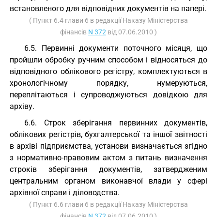
встановленого для відповідних документів на папері.
( Пункт 6.4 глави 6 в редакції Наказу Міністерства
фінансів
N 372
від 07.06.2010 )
6.5. Первинні документи поточного місяця, що
пройшли обробку ручним способом і відносяться до
відповідного облікового регістру, комплектуються в
хронологічному порядку, нумеруються,
переплітаються і супроводжуються довідкою для
архіву.
6.6. Строк зберігання первинних документів,
облікових регістрів, бухгалтерської та іншої звітності
в архіві підприємства, установи визначається згідно
з нормативно-правовим актом з питань визначення
строків зберігання документів, затвердженим
центральним органом виконавчої влади у сфері
архівної справи і діловодства.
( Пункт 6.6 глави 6 в редакції Наказу Міністерства
фінансів
N 372
від 07.06.2010 )