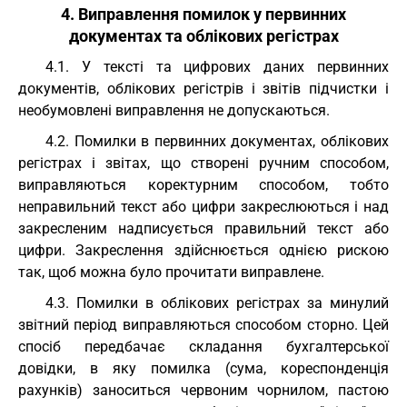
4. Виправлення помилок у первинних
документах та облікових регістрах
4.1. У тексті та цифрових даних первинних
документів, облікових регістрів і звітів підчистки і
необумовлені виправлення не допускаються.
4.2. Помилки в первинних документах, облікових
регістрах і звітах, що створені ручним способом,
виправляються коректурним способом, тобто
неправильний текст або цифри закреслюються і над
закресленим надписується правильний текст або
цифри. Закреслення здійснюється однією рискою
так, щоб можна було прочитати виправлене.
4.3. Помилки в облікових регістрах за минулий
звітний період виправляються способом сторно. Цей
спосіб передбачає складання бухгалтерської
довідки, в яку помилка (сума, кореспонденція
рахунків) заноситься червоним чорнилом, пастою