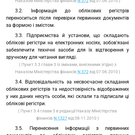
Наказом Міністерства фінансів
N 372
від 07.06.2010 )
3.2. Інформація до облікових регістрів
переноситься після перевірки первинних документів
за формою і змістом.
3.3. Підприємства й установи, що складають
облікові регістри на електронних носіях, зобов'язані
забезпечити технічні засоби для їх відтворення у
зручному для читання вигляді.
( Пункт 3.3 глави 3 із змінами, внесеними згідно з
Наказом Міністерства фінансів
N 372
від 07.06.2010 )
3.4. Відповідальність за несвоєчасне складання
облікових регістрів та недостовірність відображених
у них даних несуть особи, які склали та підписали ці
облікові регістри.
( Пункт 3.4 глави 3 в редакції Наказу Міністерства
фінансів
N 1327
від 08.11.2010 )
3.5. Перенесення інформації з первинних