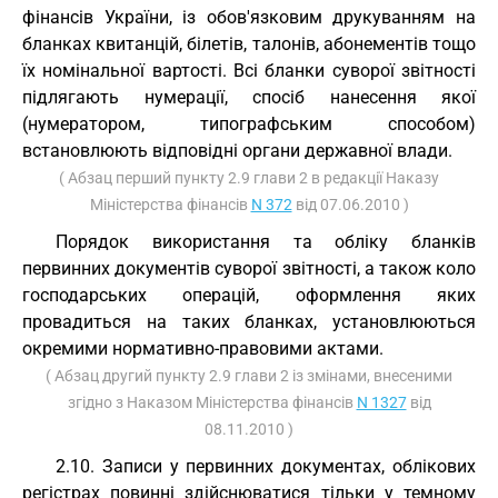
фінансів України, із обов'язковим друкуванням на
бланках квитанцій, білетів, талонів, абонементів тощо
їх номінальної вартості. Всі бланки суворої звітності
підлягають нумерації, спосіб нанесення якої
(нумератором, типографським способом)
встановлюють відповідні органи державної влади.
( Абзац перший пункту 2.9 глави 2 в редакції Наказу
Міністерства фінансів
N 372
від 07.06.2010 )
Порядок використання та обліку бланків
первинних документів суворої звітності, а також коло
господарських операцій, оформлення яких
провадиться на таких бланках, установлюються
окремими нормативно-правовими актами.
( Абзац другий пункту 2.9 глави 2 із змінами, внесеними
згідно з Наказом Міністерства фінансів
N 1327
від
08.11.2010 )
2.10. Записи у первинних документах, облікових
регістрах повинні здійснюватися тільки у темному