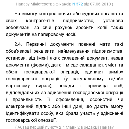
Наказу Міністерства фінансів
N 372
від 07.06.2010 )
На вимогу контролюючих або судових органів та
своїх контрагентів підприємство, установа
зобов'язані за свій рахунок зробити копії таких
документів на паперовому носії.
2.4. Первинні документи повинні мати такі
обов'язкові реквізити: найменування підприємства,
установи, від імені яких складений документ, назва
документа (форми), дата і місце складання, зміст та
обсяг господарської операції, одиниця виміру
господарської операції (у натуральному та/або
вартісному виразі), посади і прізвища осіб,
відповідальних за здійснення господарської операції
і правильність її оформлення, особистий чи
електронний підпис або інші дані, що дають змогу
ідентифікувати особу, яка брала участь у здійсненні
господарської операції.
( Абзац перший пункту 2.4 глави 2 в редакції Наказу