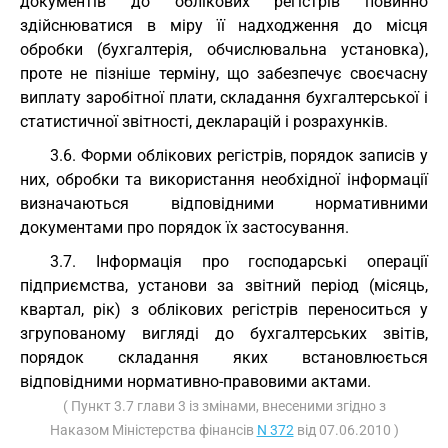
документів до облікових регістрів повинно
здійснюватися в міру її надходження до місця
обробки (бухгалтерія, обчислювальна установка),
проте не пізніше терміну, що забезпечує своєчасну
виплату заробітної плати, складання бухгалтерської і
статистичної звітності, декларацій і розрахунків.
3.6. Форми облікових регістрів, порядок записів у
них, обробки та використання необхідної інформації
визначаються відповідними нормативними
документами про порядок їх застосування.
3.7. Інформація про господарські операції
підприємства, установи за звітний період (місяць,
квартал, рік) з облікових регістрів переноситься у
згрупованому вигляді до бухгалтерських звітів,
порядок складання яких встановлюється
відповідними нормативно-правовими актами.
( Пункт 3.7 глави 3 із змінами, внесеними згідно з
Наказом Міністерства фінансів
N 372
від 07.06.2010 )