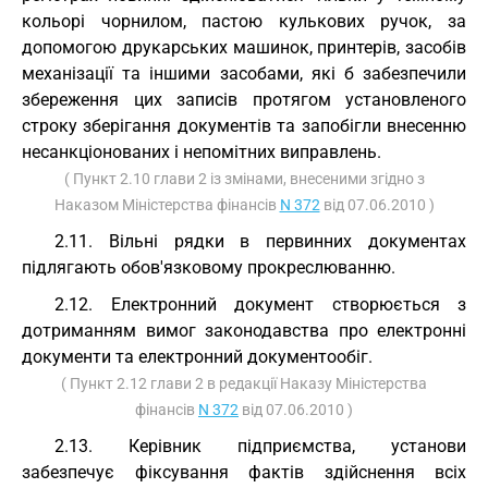
кольорі чорнилом, пастою кулькових ручок, за
допомогою друкарських машинок, принтерів, засобів
механізації та іншими засобами, які б забезпечили
збереження цих записів протягом установленого
строку зберігання документів та запобігли внесенню
несанкціонованих і непомітних виправлень.
( Пункт 2.10 глави 2 із змінами, внесеними згідно з
Наказом Міністерства фінансів
N 372
від 07.06.2010 )
2.11. Вільні рядки в первинних документах
підлягають обов'язковому прокреслюванню.
2.12. Електронний документ створюється з
дотриманням вимог законодавства про електронні
документи та електронний документообіг.
( Пункт 2.12 глави 2 в редакції Наказу Міністерства
фінансів
N 372
від 07.06.2010 )
2.13. Керівник підприємства, установи
забезпечує фіксування фактів здійснення всіх