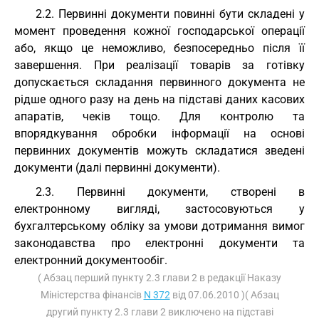
2.2. Первинні документи повинні бути складені у
момент проведення кожної господарської операції
або, якщо це неможливо, безпосередньо після її
завершення. При реалізації товарів за готівку
допускається складання первинного документа не
рідше одного разу на день на підставі даних касових
апаратів, чеків тощо. Для контролю та
впорядкування обробки інформації на основі
первинних документів можуть складатися зведені
документи (далі первинні документи).
2.3. Первинні документи, створені в
електронному вигляді, застосовуються у
бухгалтерському обліку за умови дотримання вимог
законодавства про електронні документи та
електронний документообіг.
( Абзац перший пункту 2.3 глави 2 в редакції Наказу
Міністерства фінансів
N 372
від 07.06.2010 )( Абзац
другий пункту 2.3 глави 2 виключено на підставі