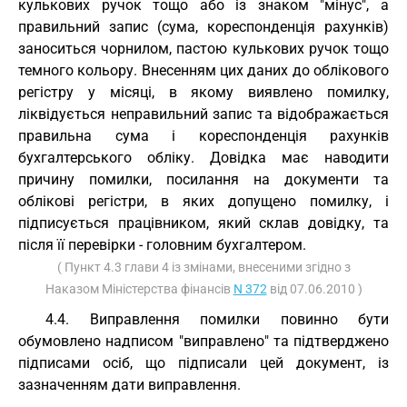
кулькових ручок тощо або із знаком "мінус", а
правильний запис (сума, кореспонденція рахунків)
заноситься чорнилом, пастою кулькових ручок тощо
темного кольору. Внесенням цих даних до облікового
регістру у місяці, в якому виявлено помилку,
ліквідується неправильний запис та відображається
правильна сума і кореспонденція рахунків
бухгалтерського обліку. Довідка має наводити
причину помилки, посилання на документи та
облікові регістри, в яких допущено помилку, і
підписується працівником, який склав довідку, та
після її перевірки - головним бухгалтером.
( Пункт 4.3 глави 4 із змінами, внесеними згідно з
Наказом Міністерства фінансів
N 372
від 07.06.2010 )
4.4. Виправлення помилки повинно бути
обумовлено надписом "виправлено" та підтверджено
підписами осіб, що підписали цей документ, із
зазначенням дати виправлення.