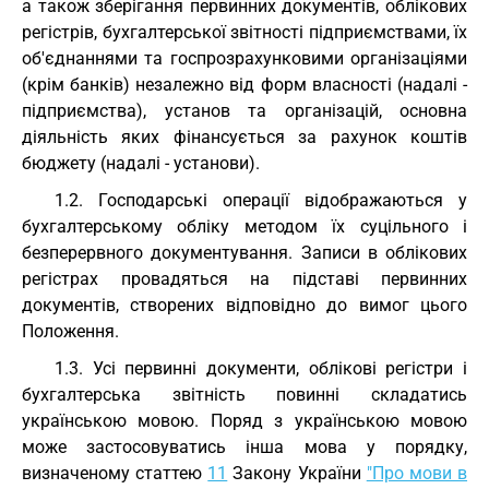
а також зберігання первинних документів, облікових
регістрів, бухгалтерської звітності підприємствами, їх
об'єднаннями та госпрозрахунковими організаціями
(крім банків) незалежно від форм власності (надалі -
підприємства), установ та організацій, основна
діяльність яких фінансується за рахунок коштів
бюджету (надалі - установи).
1.2. Господарські операції відображаються у
бухгалтерському обліку методом їх суцільного і
безперервного документування. Записи в облікових
регістрах провадяться на підставі первинних
документів, створених відповідно до вимог цього
Положення.
1.3. Усі первинні документи, облікові регістри і
бухгалтерська звітність повинні складатись
українською мовою. Поряд з українською мовою
може застосовуватись інша мова у порядку,
визначеному статтею
11
Закону України
"Про мови в