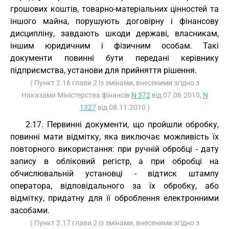
грошових коштів, товарно-матеріальних цінностей та
іншого майна, порушують договірну і фінансову
дисципліну, завдають шкоди державі, власникам,
іншим юридичним і фізичним особам. Такі
документи повинні бути передані керівнику
підприємства, установи для прийняття рішення.
( Пункт 2.16 глави 2 із змінами, внесеними згідно з
Наказами Міністерства фінансів
N 372
від 07.06.2010,
N
1327
від 08.11.2010 )
2.17. Первинні документи, що пройшли обробку,
повинні мати відмітку, яка виключає можливість їх
повторного використання: при ручній обробці - дату
запису в обліковий регістр, а при обробці на
обчислювальній установці - відтиск штампу
оператора, відповідального за їх обробку, або
відмітку, придатну для її оброблення електронними
засобами.
( Пункт 2.17 глави 2 із змінами, внесеними згідно з