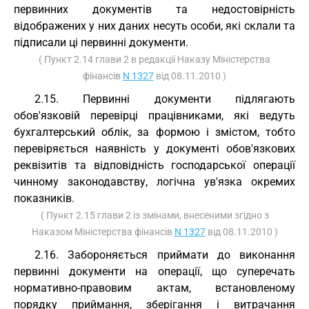
первинних документів та недостовірність
відображених у них даних несуть особи, які склали та
підписали ці первинні документи.
( Пункт 2.14 глави 2 в редакції Наказу Міністерства
фінансів
N 1327
від 08.11.2010 )
2.15. Первинні документи підлягають
обов'язковій перевірці працівниками, які ведуть
бухгалтерський облік, за формою і змістом, тобто
перевіряється наявність у документі обов'язкових
реквізитів та відповідність господарської операції
чинному законодавству, логічна ув'язка окремих
показників.
( Пункт 2.15 глави 2 із змінами, внесеними згідно з
Наказом Міністерства фінансів
N 1327
від 08.11.2010 )
2.16. Забороняється приймати до виконання
первинні документи на операції, що суперечать
нормативно-правовим актам, встановленому
порядку приймання, зберігання і витрачання