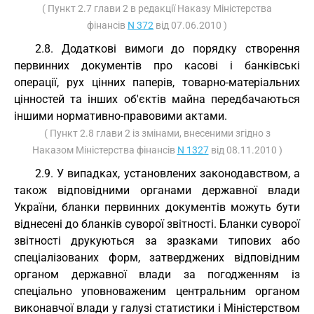
( Пункт 2.7 глави 2 в редакції Наказу Міністерства
фінансів
N 372
від 07.06.2010 )
2.8. Додаткові вимоги до порядку створення
первинних документів про касові і банківські
операції, рух цінних паперів, товарно-матеріальних
цінностей та інших об'єктів майна передбачаються
іншими нормативно-правовими актами.
( Пункт 2.8 глави 2 із змінами, внесеними згідно з
Наказом Міністерства фінансів
N 1327
від 08.11.2010 )
2.9. У випадках, установлених законодавством, а
також відповідними органами державної влади
України, бланки первинних документів можуть бути
віднесені до бланків суворої звітності. Бланки суворої
звітності друкуються за зразками типових або
спеціалізованих форм, затверджених відповідним
органом державної влади за погодженням із
спеціально уповноваженим центральним органом
виконавчої влади у галузі статистики і Міністерством