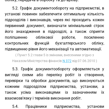
5.2. Графік документообороту на підприємстві, в
установі повинен забезпечити оптимальну кількість
підрозділів і виконавців, через які проходить кожен
первинний документ, визначати мінімальний строк
його знаходження в підрозділі, а також сприяти
поліпшенню облікової роботи, посиленню
контрольних функцій бухгалтерського обліку,
підвищенню рівня його механізації та автоматизації.
( Пункт 5.2 глави 5 із змінами, внесеними згідно з
Наказом Міністерства фінансів
N 372
від 07.06.2010 )
5.3. Графік документообороту оформляється у
вигляді схеми або переліку робіт із створення,
перевірки та обробки документів, що виконуються
кожним підрозділом підприємства, установи, а
також усіма виконавцями із зазначенням їх
взаємозв'язку і термінів виконання робіт.
5.4. Працівники підприємства, установи