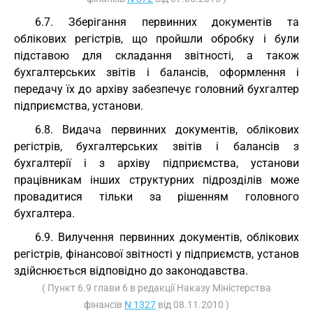
6.7. Зберігання первинних документів та
облікових регістрів, що пройшли обробку і були
підставою для складання звітності, а також
бухгалтерських звітів і балансів, оформлення і
передачу їх до архіву забезпечує головний бухгалтер
підприємства, установи.
6.8. Видача первинних документів, облікових
регістрів, бухгалтерських звітів і балансів з
бухгалтерії і з архіву підприємства, установи
працівникам інших структурних підрозділів може
провадитися тільки за рішенням головного
бухгалтера.
6.9. Вилучення первинних документів, облікових
регістрів, фінансової звітності у підприємств, установ
здійснюється відповідно до законодавства.
( Пункт 6.9 глави 6 в редакції Наказу Міністерства
фінансів
N 1327
від 08.11.2010 )