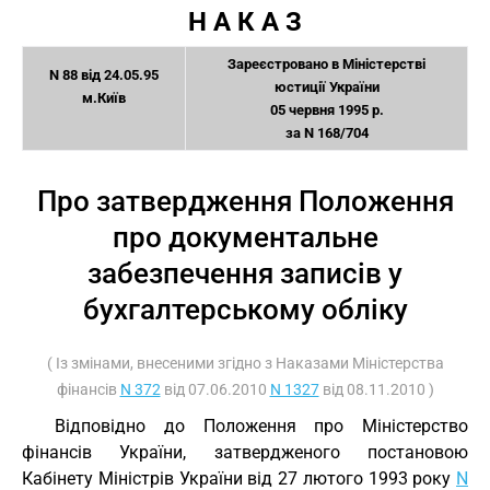
Н А К А З
Зареєстровано в Міністерстві
N 88 від 24.05.95
юстиції України
м.Київ
05 червня 1995 р.
за N 168/704
Про затвердження Положення
про документальне
забезпечення записів у
бухгалтерському обліку
( Із змінами, внесеними згідно з Наказами Міністерства
фінансів
N 372
від 07.06.2010
N 1327
від 08.11.2010 )
Відповідно до Положення про Міністерство
фінансів України, затвердженого постановою
Кабінету Міністрів України від 27 лютого 1993 року
N