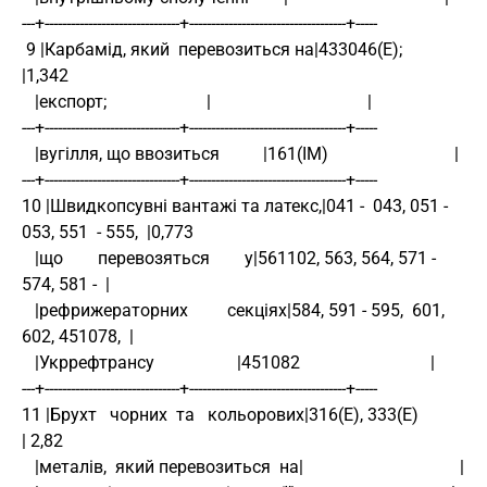
---+-------------------------------+------------------------------------+-----
 9 |Карбамід, який  перевозиться на|433046(Е);                          
|1,342
   |експорт;                       |                                    |
---+-------------------------------+------------------------------------+-----
   |вугілля, що ввозиться          |161(ІМ)                             |
---+-------------------------------+------------------------------------+-----
10 |Швидкопсувні вантажі та латекс,|041 -  043, 051 - 
053, 551  - 555,  |0,773
   |що        перевозяться        у|561102, 563, 564, 571 - 
574, 581 -  |
   |рефрижераторних         секціях|584, 591 - 595,  601, 
602, 451078,  |
   |Укррефтрансу                   |451082                              |
---+-------------------------------+------------------------------------+-----
11 |Брухт   чорних  та   кольорових|316(Е), 333(Е)                      
| 2,82
   |металів,  який перевозиться  на|                                    |