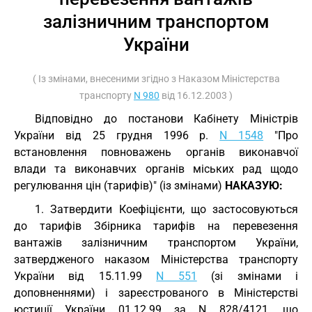
залізничним транспортом
України
( Із змінами, внесеними згідно з Наказом Міністерства
транспорту
N 980
від 16.12.2003 )
Відповідно до постанови Кабінету Міністрів
України від 25 грудня 1996 р.
N 1548
"Про
встановлення повноважень органів виконавчої
влади та виконавчих органів міських рад щодо
регулювання цін (тарифів)" (із змінами)
НАКАЗУЮ:
1. Затвердити Коефіцієнти, що застосовуються
до тарифів Збірника тарифів на перевезення
вантажів залізничним транспортом України,
затвердженого наказом Міністерства транспорту
України від 15.11.99
N 551
(зі змінами і
доповненнями) і зареєстрованого в Міністерстві
юстиції України 01.12.99 за N 828/4121, що