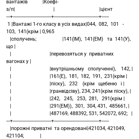
вантажів            |Коефі-
з/п|                               |                                    |цієнт
---+-------------------------------+------------------------------------+------
 1 |Вантажі 1-го класу в усіх видах|044,  082,  101   -  
103,  141(крім | 0,965
   |сполучень;                     |141(ІМ),  141(ЕМ)   та  141(У),  
що |
   |                               |перевозяться у  приватних 
вагонах у |
   |                               |внутрішньому   сполученні),    142, |
   |                               |161(Е),  181,  182,  191,  231(крім |
   |                               |піску),   232    (крім   щебеню   і |
   |                               |гранвідсіву), 234, 241(крім піску), |
   |                               |242,   245,   253,  281,   291(крім |
   |                               |291(ЕМ)),  301,  304, 431,  485661, |
   |                               |487169, 488392, 531, 542072, 692;   |
---+-------------------------------+------------------------------------+------
   |порожні приватні  та орендовані|421034, 421049, 
421104;             |