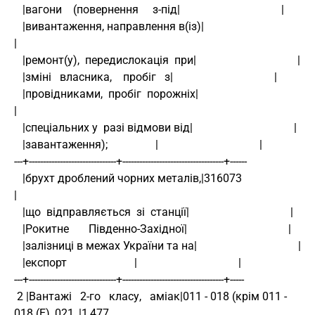
   |вагони    (повернення     з-під|                                    |
   |вивантаження, направлення в(із)|                                    
|
   |ремонт(у),  передислокація  при|                                    |
   |зміні   власника,    пробіг   з|                                    |
   |провідниками,  пробіг  порожніх|                                    
|
   |спеціальних у  разі відмови від|                                    |
   |завантаження);                 |                                    |
---+-------------------------------+------------------------------------+------
   |брухт дроблений чорних металів,|316073                              
|
   |що  відправляється  зі  станції|                                    |
   |Рокитне       Південно-Західної|                                    |
   |залізниці в межах України та на|                                    |
   |експорт                        |                                    |
---+-------------------------------+------------------------------------+-----
 2 |Вантажі   2-го   класу,   аміак|011 - 018 (крім 011 - 
018 (Е), 021, |1,477