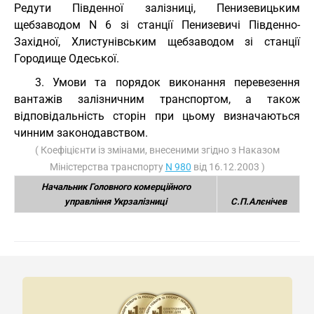
Редути Південної залізниці, Пенизевицьким
щебзаводом N 6 зі станції Пенизевичі Південно-
Західної, Хлистунівським щебзаводом зі станції
Городище Одеської.
3. Умови та порядок виконання перевезення
вантажів залізничним транспортом, а також
відповідальність сторін при цьому визначаються
чинним законодавством.
( Коефіцієнти із змінами, внесеними згідно з Наказом
Міністерства транспорту
N 980
від 16.12.2003 )
Начальник Головного комерційного
управління Укрзалізниці
С.П.Алєнічев