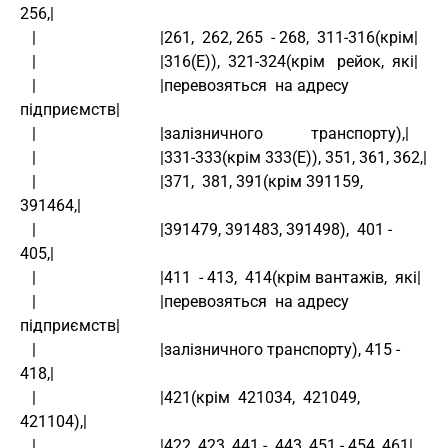
256,|
   |                               |261,  262, 265  - 268,  311-316(крім|
   |                               |316(Е)),  321-324(крім   рейок,  які|
   |                               |перевозяться  на адресу  
підприємств|
   |                               |залізничного            транспорту),|
   |                               |331-333(крім 333(Е)), 351, 361, 362,|
   |                               |371,  381, 391(крім 391159,  
391464,|
   |                               |391479, 391483, 391498),  401 - 
405,|
   |                               |411  - 413,  414(крім вантажів,  які|
   |                               |перевозяться  на адресу  
підприємств|
   |                               |залізничного транспорту), 415 - 
418,|
   |                               |421(крім  421034,  421049,  
421104),|
   |                               |422, 423, 441 -  443, 451 - 454, 461|