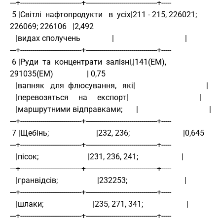
---+-------------------------------+------------------------------------+-----
 5 |Світлі  нафтопродукти   в  усіх|211 - 215, 226021; 
226069; 226106   |2,492
   |видах сполучень                |                                    |
---+-------------------------------+------------------------------------+-----
 6 |Руди  та  концентрати  залізні,|141(ЕМ), 
291035(ЕМ)                 | 0,75
   |вапняк   для  флюсування,   які|                                    |
   |перевозяться     на     експорт|                                    |
   |маршрутними відправками;       |                                    |
---+-------------------------------+------------------------------------+-----
 7 |Щебінь;                        |232, 236;                           |0,645
---+-------------------------------+------------------------------------+-----
   |пісок;                         |231, 236, 241;                      |
---+-------------------------------+------------------------------------+-----
   |гранвідсів;                    |232253;                             |
---+-------------------------------+------------------------------------+-----
   |шлаки;                         |235, 271, 341;                      |
---+-------------------------------+------------------------------------+-----