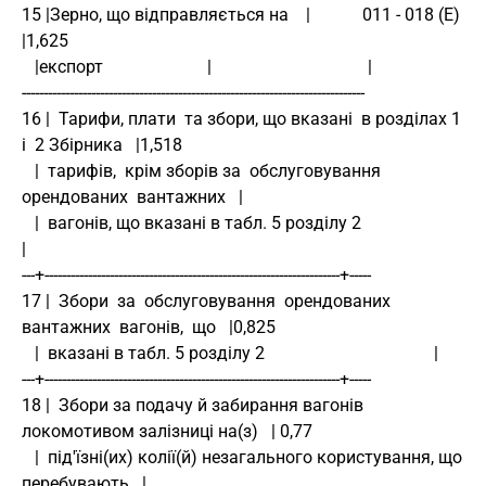
15 |Зерно, що відправляється на    |            011 - 018 (Е)           
|1,625
   |експорт                        |                                    |
-------------------------------------------------------------------------------
16 |  Тарифи, плати  та збори, що вказані  в розділах 1 
і  2 Збірника   |1,518
   |  тарифів,  крім зборів за  обслуговування 
орендованих  вантажних   |
   |  вагонів, що вказані в табл. 5 розділу 2                           
|
---+--------------------------------------------------------------------+-----
17 |  Збори  за  обслуговування  орендованих  
вантажних  вагонів,  що   |0,825
   |  вказані в табл. 5 розділу 2                                       |
---+--------------------------------------------------------------------+-----
18 |  Збори за подачу й забирання вагонів 
локомотивом залізниці на(з)   | 0,77
   |  під'їзні(их) колії(й) незагального користування, що 
перебувають   |