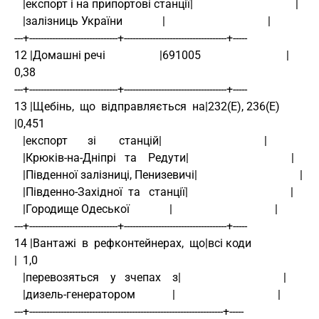
   |експорт і на припортові станції|                                    |
   |залізниць України              |                                    |
---+-------------------------------+------------------------------------+-----
12 |Домашні речі                   |691005                              | 
0,38
---+-------------------------------+------------------------------------+-----
13 |Щебінь,  що  відправляється  на|232(Е), 236(Е)                      
|0,451
   |експорт       зі        станцій|                                    |
   |Крюків-на-Дніпрі   та    Редути|                                    |
   |Південної залізниці, Пенизевичі|                                    |
   |Південно-Західної  та   станції|                                    |
   |Городище Одеської              |                                    |
---+-------------------------------+------------------------------------+-----
14 |Вантажі  в  рефконтейнерах,  що|всі коди                            
|  1,0
   |перевозяться    у   зчепах    з|                                    |
   |дизель-генератором             |                                    |
---+--------------------------------------------------------------------+-----