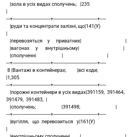
   |зола в усіх видах сполучень;   |235                                 
|
---+-------------------------------+------------------------------------+-----
   |руди та концентрати залізні, що|141(У)                              
|
   |перевозяться    у     приватних|                                    |
   |вагонах     у      внутрішньому|                                    |
   |сполученні                     |                                    |
---+-------------------------------+------------------------------------+-----
 8 |Вантажі в контейнерах;         |всі коди;                           
|1,305
---+-------------------------------+------------------------------------+-----
   |порожні контейнери в усіх видах|391159,  391464,  
391479,  391483,  |
   |сполучень;                     |391498;                             |
---+-------------------------------+------------------------------------+-----
   |вугілля,   що  перевозиться   у|161(У)                              
|
   |внутрішньому сполученні        |                                    |