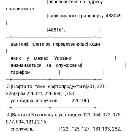
   |                               |перевозяться на  адресу 
підприємств |
   |                               |залізничного транспорту, 488049,    
|
   |                               |488161;                             |
---+-------------------------------+------------------------------------+-----
   |вантажі,  плата за  перевезення|всі коди                            
|
   |яких     у    межах     України|                                    |
   |визначається    за    службовим|                                    |
   |тарифом                        |                                    |
---+-------------------------------+------------------------------------+-----
 3 |Нафта та  темні нафтопродукти в|201, 221 -  
226(крім 226021; 226069;|1,753
   |усіх видах сполучень           |226106)                             |
---+-------------------------------+------------------------------------+-----
 4 |Вантажі 3-го класу в усіх видах|023, 054, 072, 075  - 
077, 094, 121,| 2,16
   |сполучень;                     |122,  125, 127,  131-133, 252,  