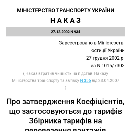
МІНІСТЕРСТВО ТРАНСПОРТУ УКРАЇНИ
Н А К А З
27.12.2002 N 934
Зареєстровано в Міністерстві
юстиції України
27 грудня 2002 р.
за N 1015/7303
( Наказ втратив чинність на підставі Наказу
Міністерства транспорту та зв'язку
N 356
від 28.04.2007
)
Про затвердження Коефіцієнтів,
що застосовуються до тарифів
Збірника тарифів на
перевезення вантажів