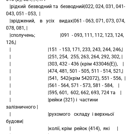
   |рідкий  безводний та  безводний|022, 024, 031, 041-
043, 051 - 053,  |
   |зріджений,    в   усіх    видах|061 - 063, 071, 073, 074, 
078, 081, |
   |сполучень;                     |091  - 093, 111, 112, 123, 124, 
126,|
   |                               |151  - 153, 171, 233, 243, 244, 246,|
   |                               |251, 254,  255, 263, 264, 292, 302, |
   |                               |303, 432 - 436 (крім 433046(Е)),    |
   |                               |474, 481, 501 - 505, 511 - 514, 521,|
   |                               |541,  542(крім 542072), 551 - 556,  |
   |                               |561 - 564, 571 - 573, 581 - 584,    |
   |                               |595, 601,  602, 662, 693, 724 та    |
   |                               |рейки (321) і  частини 
залізничного |
   |                               |рухомого   складу  і верхньої 
будови|
   |                               |колії, крім  рейок (414),  які      |