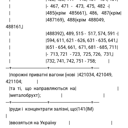
   |                               |-  467,  471  -   473,  475,  482  -|
   |                               |485(крім   485661),  486,   487(крім|
   |                               |487169),  488(крім  488049,  
488161,|
   |                               |488392), 489, 515 -  517, 574, 591 -|
   |                               |594, 611, 621 - 626, 631 - 635, 641,|
   |                               |651 - 654, 661,  671, 681 - 685, 711|
   |                               |-  713, 721  - 723,  725, 726,  731,|
   |                               |732, 741, 742, 751 - 758;           |
---+-------------------------------+------------------------------------+-----
   |порожні приватні вагони (нові  |421034, 421049, 
421104;             |
   |та  ті,   що  направляються  на|                                    |
   |металобрухт);                  |                                    |
---+-------------------------------+------------------------------------+-----
   |руди і  концентрати залізні, що|141(ІМ)                             
|
   |ввозяться на Україну           |                                    |