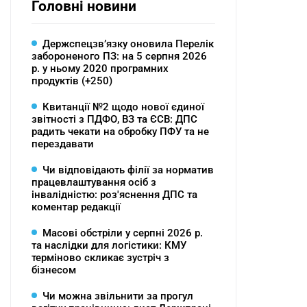
Головні новини
Держспецзв’язку оновила Перелік
забороненого ПЗ: на 5 серпня 2026
р. у ньому 2020 програмних
продуктів (+250)
Квитанції №2 щодо нової єдиної
звітності з ПДФО, ВЗ та ЄСВ: ДПС
радить чекати на обробку ПФУ та не
перездавати
Чи відповідають філії за норматив
працевлаштування осіб з
інвалідністю: роз'яснення ДПС та
коментар редакції
Масові обстріли у серпні 2026 р.
та наслідки для логістики: КМУ
терміново скликає зустріч з
бізнесом
Чи можна звільнити за прогул