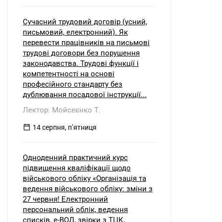
Сучасний трудовий договір (усний,
письмовий, електронний). Як
перевести працівників на письмові
трудові договори без порушення
законодавства. Трудові функції і
компетентності на основі
професійного стандарту без
дублювання посадової інструкції...
Лектор: Мойсеєнко Т.
14 серпня, пʼятниця
Одноденний практичний курс
підвищення кваліфікації щодо
військового обліку «Організація та
ведення військового обліку: зміни з
27 червня! Електронний
персональний облік, ведення
списків, е-ВОД, звірки з ТЦК,