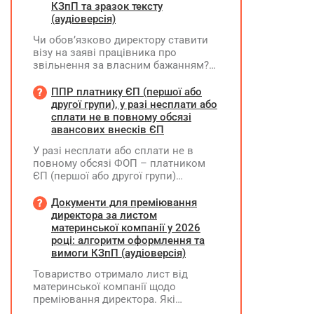
КЗпП та зразок тексту
(аудіоверсія)
Чи обов’язково директору ставити
візу на заяві працівника про
звільнення за власним бажанням?
Якщо так, який текст візи є бажаним
згідно з нормами КЗпП?
ППР платнику ЄП (першої або
другої групи), у разі несплати або
сплати не в повному обсязі
авансових внесків ЄП
У разі несплати або сплати не в
повному обсязі ФОП – платником
ЄП (першої або другої групи)
авансових внесків єдиного податку,
за результатами акта перевірки
Документи для преміювання
щодо таких виявлених порушень
директора за листом
визначається сума штрафу та
материнської компанії у 2026
складається ППР за формою «Ш»
році: алгоритм оформлення та
вимоги КЗпП (аудіоверсія)
Товариство отримало лист від
материнської компанії щодо
преміювання директора. Які
додаткові документи необхідні для