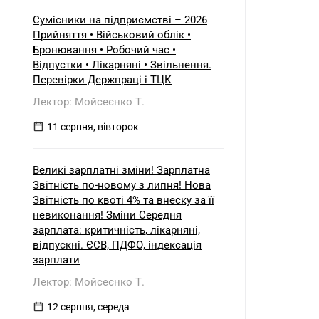
Сумісники на підприємстві – 2026
Прийняття • Військовий облік •
Бронювання • Робочий час •
Відпустки • Лікарняні • Звільнення.
Перевірки Держпраці і ТЦК
Лектор: Мойсеєнко Т.
11 серпня, вівторок
Великі зарплатні зміни! Зарплатна
Звітність по-новому з липня! Нова
Звітність по квоті 4% та внеску за її
невиконання! Зміни Середня
зарплата: критичність, лікарняні,
відпускні. ЄСВ, ПДФО, індексація
зарплати
Лектор: Мойсеєнко Т.
12 серпня, середа