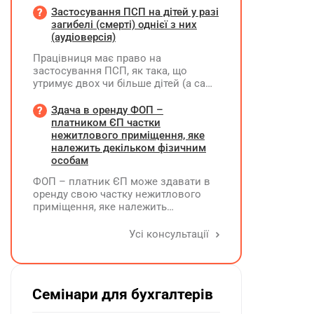
належного оформлення такої
Застосування ПСП на дітей у разі
премії?
загибелі (смерті) однієї з них
(аудіоверсія)
Працівниця має право на
застосування ПСП, як така, що
утримує двох чи більше дітей (а саме
- 4 дитини). У червні поточного року
одна дитина загинула. Як надалі
Здача в оренду ФОП –
правильно застосовувати ПСП?
платником ЄП частки
Працівниця має подати нову заяву
нежитлового приміщення, яке
на застосування ПСП?
належить декільком фізичним
особам
ФОП – платник ЄП може здавати в
оренду свою частку нежитлового
приміщення, яке належить
декільком ФО на праві спільної
власності із поділом на частки
Усі консультації
кожна з яких до 900 кв. метрів, а
загальна площа перевищує 900 кв.
метрів, якщо вона має КВЕД 68.20
Семінари для бухгалтерів