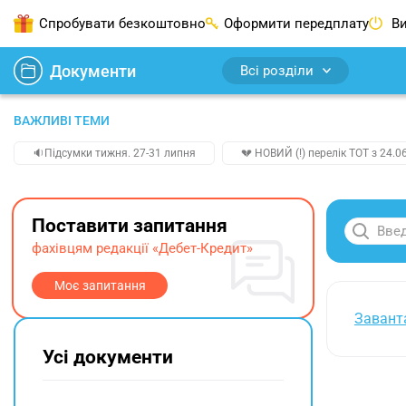
Спробувати безкоштовно
Оформити передплату
Ви
Документи
Всі розділи
ВАЖЛИВІ ТЕМИ
🔉Підсумки тижня. 27-31 липня
💔 НОВИЙ (!) перелік ТОТ з 24.06
Поставити запитання
фахівцям редакції «Дебет-Кредит»
Моє запитання
Завант
Усі документи